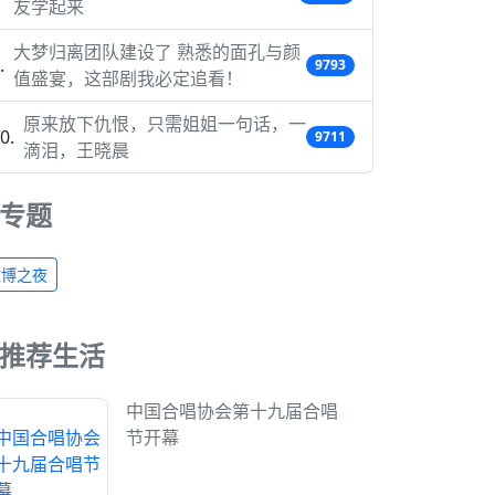
友学起来
大梦归离团队建设了 熟悉的面孔与颜
9793
值盛宴，这部剧我必定追看！
原来放下仇恨，只需姐姐一句话，一
9711
滴泪，王晓晨
专题
微博之夜
推荐生活
中国合唱协会第十九届合唱
节开幕