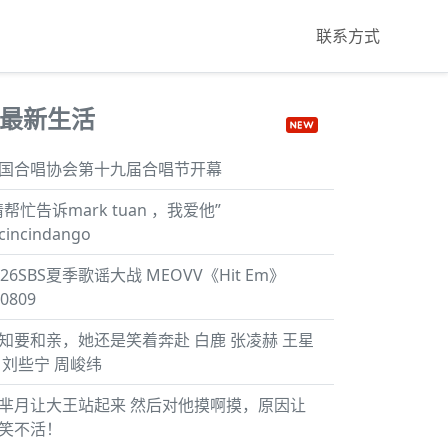
联系方式
最新生活
国合唱协会第十九届合唱节开幕
请帮忙告诉mark tuan ，我爱他”
.cincindango
026SBS夏季歌谣大战 MEOVV《Hit Em》
0809
知要和亲，她还是笑着奔赴 白鹿 张凌赫 王星
 刘些宁 周峻纬
芈月让大王站起来 然后对他摸啊摸，原因让
笑不活！