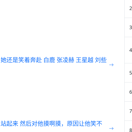
她还是笑着奔赴 白鹿 张凌赫 王星越 刘些
站起来 然后对他摸啊摸，原因让他笑不