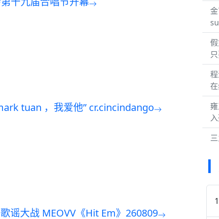
会第十九届合唱节开幕
金
s
假
只
程
在
k tuan ，我爱他” cr.cincindango
雍
入
三
季歌谣大战 MEOVV《Hit Em》260809