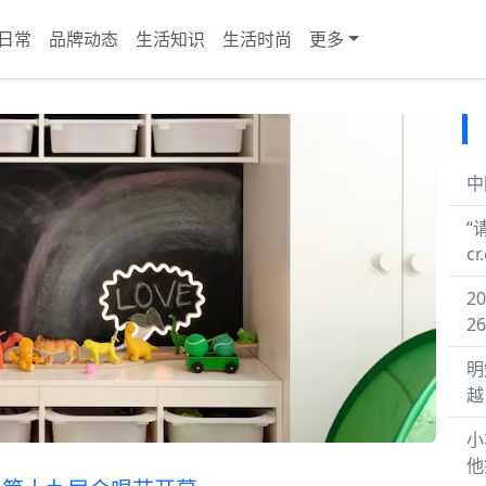
日常
品牌动态
生活知识
生活时尚
更多
中
“
cr
Next
2
26
明
越
小
他