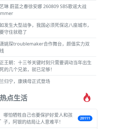
艺琳 蔚蓝之春徐安娜 260809 SBS歌谣大战
ummer
如发生大型战争，我国必须死保这八座城市，
要守住就稳了
潇姚琛troublemaker合作舞台，颜值实力双
线
正王朝：十三爷关键时刻只需要调动当年出生
死的几个兄弟，就已足够！
兰归宁，康姨母正式登场
热点生活
哪怕牺牲自己也要保护好爱人和孩
20111
子，阿银的结局让人意难平！