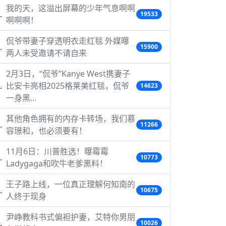
我的天，这溢出屏幕的少年气息啊啊
19533
啊啊啊！
侃爷带妻子穿透明衣走红毯 外媒曝
15900
两人未受邀请不请自来
2月3日，“侃爷”Kanye West携妻子
比安卡亮相2025格莱美红毯，侃爷
14623
一身黑…
其他角色拥有的内存卡转场，我们慕
11266
容璟和，也必须要有！
11月6日：川普胜选！曝霉霉
10773
Ladygaga和吹牛老爹黑料！
王子路上线，一位真正理解何知南的
10675
人终于现身
尹峥教科书式偏袒护妻，艾特你男朋
10026