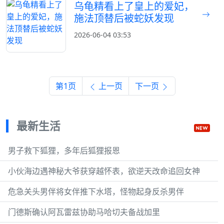
乌龟精看上了皇上的爱妃，
施法顶替后被蛇妖发现
2026-06-04 03:53
第1页
上一页
下一页
最新生活
男子救下狐狸，多年后狐狸报恩
小伙海边遇神秘大爷获穿越怀表，欲逆天改命追回女神
危急关头男伴将女伴推下水塔，怪物起身反杀男伴
门德斯确认阿瓦雷兹协助马哈切夫备战加里