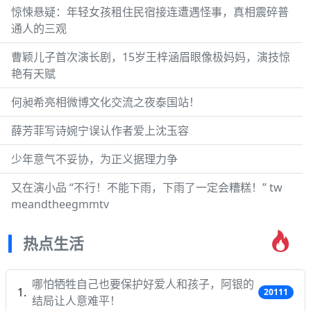
惊悚悬疑：年轻女孩租住民宿接连遭遇怪事，真相震碎普
通人的三观
曹颖儿子首次演长剧，15岁王梓涵眉眼像极妈妈，演技惊
艳有天赋
何昶希亮相微博文化交流之夜泰国站！
薛芳菲写诗婉宁误认作者爱上沈玉容
少年意气不妥协，为正义据理力争
又在演小品 “不行！不能下雨，下雨了一定会糟糕！” tw
meandtheegmmtv
热点生活
哪怕牺牲自己也要保护好爱人和孩子，阿银的
20111
结局让人意难平！