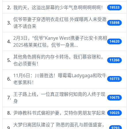
我的天，这溢出屏幕的少年气息啊啊啊啊啊！
19533
侃爷带妻子穿透明衣走红毯 外媒曝两人未受邀
15898
请不请自来
2月3日，“侃爷”Kanye West携妻子比安卡亮相
14620
2025格莱美红毯，侃爷一身黑…
其他角色拥有的内存卡转场，我们慕容璟和，
11266
也必须要有！
11月6日：川普胜选！曝霉霉Ladygaga和吹牛
10773
老爹黑料！
王子路上线，一位真正理解何知南的人终于现
10675
身
尹峥教科书式偏袒护妻，艾特你男朋友学起来
10025
大梦归离团队建设了 熟悉的面孔与颜值盛宴，
9793