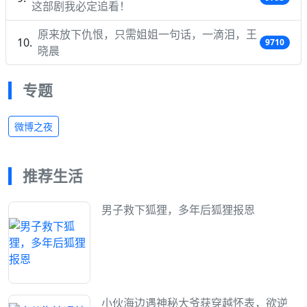
这部剧我必定追看！
原来放下仇恨，只需姐姐一句话，一滴泪，王
9710
晓晨
专题
微博之夜
推荐生活
男子救下狐狸，多年后狐狸报恩
小伙海边遇神秘大爷获穿越怀表，欲逆