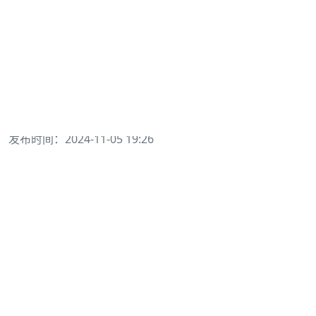
爱乐趣生活
首页
生活
啊啊啊啊啊啊啊啊此女巨萌
啊啊啊啊啊啊啊啊此女巨萌
发布时间：2024-11-05 19:26