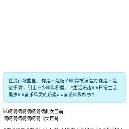
在流行歌曲里，‘你是不是瞎子啊’常被误唱为‘你是不是
傻子啊’，引出不少幽默桥段。 #生活乐趣# #日常生活
趣事# #音乐欣赏的乐趣# #音乐幽默故事#
啊啊啊啊啊啊啊啊此女巨萌