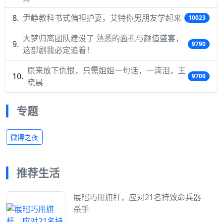
尹峥教科书式偏袒护妻，艾特你男朋友学起来
10023
大梦归离团队建设了 熟悉的面孔与颜值盛宴，
9790
这部剧我必定追看！
原来放下仇恨，只需姐姐一句话，一滴泪，王
9709
晓晨
专题
微博之夜
推荐生活
展昭巧用旗杆，应对21名持致命兵器
杀手