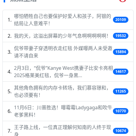
哪怕牺牲自己也要保护好爱人和孩子，阿银的
20109
结局让人意难平！
我的天，这溢出屏幕的少年气息啊啊啊啊啊！
19532
侃爷带妻子穿透明衣走红毯 外媒曝两人未受邀
15894
请不请自来
2月3日，“侃爷”Kanye West携妻子比安卡亮相
14617
2025格莱美红毯，侃爷一身黑…
其他角色拥有的内存卡转场，我们慕容璟和，
11265
也必须要有！
11月6日：川普胜选！曝霉霉Ladygaga和吹牛
10770
老爹黑料！
王子路上线，一位真正理解何知南的人终于现
10674
身