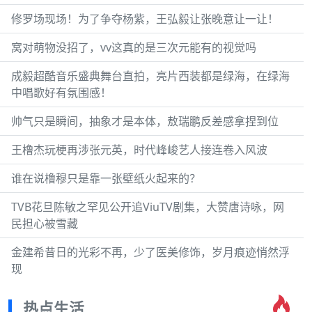
修罗场现场！为了争夺杨紫，王弘毅让张晚意让一让！
窝对萌物没招了，vv这真的是三次元能有的视觉吗
成毅超酷音乐盛典舞台直拍，亮片西装都是绿海，在绿海
中唱歌好有氛围感！
帅气只是瞬间，抽象才是本体，敖瑞鹏反差感拿捏到位
王橹杰玩梗再涉张元英，时代峰峻艺人接连卷入风波
谁在说橹穆只是靠一张壁纸火起来的？
TVB花旦陈敏之罕见公开追ViuTV剧集，大赞唐诗咏，网
民担心被雪藏
金建希昔日的光彩不再，少了医美修饰，岁月痕迹悄然浮
现
热点生活