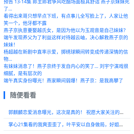
预告 13-14集 郎主郎君争风吃醋场面极其舒适 燕子京妹妹死
了…
看得出来哥只想早点下班，有点事儿全写脸上了，人家让他
笑一个，他牙都不露
燕子京执意要娶越氏女，是因为他以为玉观音是自己妹妹？
端午发现养父为了利益这样对待越云岫，决心解救燕子京的
妹妹！
杨超越在新剧中直率示爱，掷绣球瞬间转变成传递深情的信
物…
有妹妹消息了！燕子京终于发自内心的笑了… 刘宇宁演戏很
细腻，是有层次的
端午真实身份曝光！燕家瞬间弱爆！燕子京：是我高攀了
随便看看
郭麒麟恋爱消息曝光，这次是真的！ 祝愿大家关注的明星都能收获幸福
掌心21集看的我爽歪歪了，叶平安以自身做局，好姐妹陆丹心与她配合默契十足…