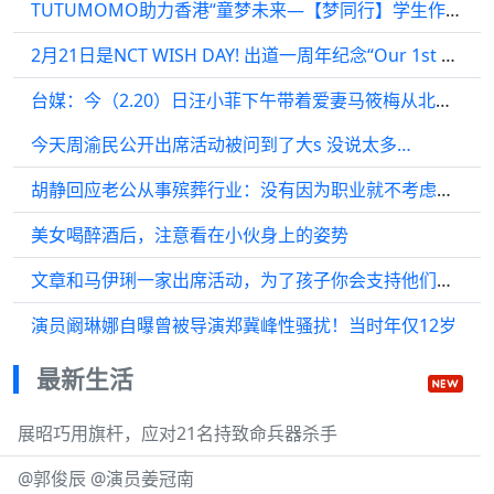
TUTUMOMO助力香港“童梦未来—【梦同行】学生作品展”
2月21日是NCT WISH DAY! 出道一周年纪念“Our 1st WISH”时间表公开！
台媒：今（2.20）日汪小菲下午带着爱妻马筱梅从北京…
今天周渝民公开出席活动被问到了大s 没说太多…
胡静回应老公从事殡葬行业：没有因为职业就不考虑在一起
美女喝醉酒后，注意看在小伙身上的姿势
文章和马伊琍一家出席活动，为了孩子你会支持他们复婚吗？
演员阚琳娜自曝曾被导演郑冀峰性骚扰！当时年仅12岁
最新生活
展昭巧用旗杆，应对21名持致命兵器杀手
@郭俊辰 @演员姜冠南