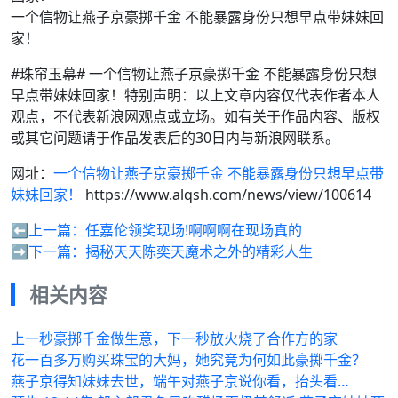
一个信物让燕子京豪掷千金 不能暴露身份只想早点带妹妹回
家！
#珠帘玉幕# 一个信物让燕子京豪掷千金 不能暴露身份只想
早点带妹妹回家！特别声明：以上文章内容仅代表作者本人
观点，不代表新浪网观点或立场。如有关于作品内容、版权
或其它问题请于作品发表后的30日内与新浪网联系。
网址：
一个信物让燕子京豪掷千金 不能暴露身份只想早点带
妹妹回家！
https://www.alqsh.com/news/view/100614
⬅️上一篇：
任嘉伦领奖现场!啊啊啊在现场真的
➡️下一篇：
揭秘天天陈奕天魔术之外的精彩人生
相关内容
上一秒豪掷千金做生意，下一秒放火烧了合作方的家
花一百多万购买珠宝的大妈，她究竟为何如此豪掷千金？
燕子京得知妹妹去世，端午对燕子京说你看，抬头看…