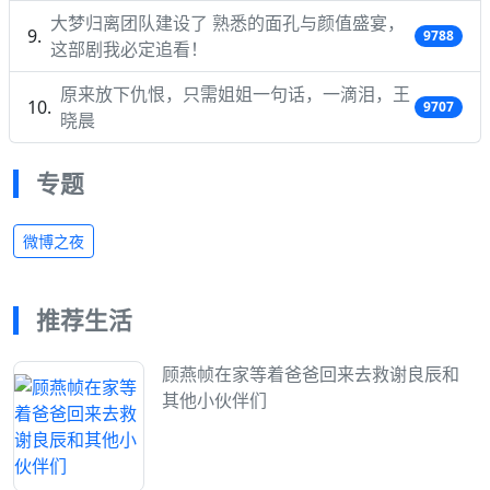
大梦归离团队建设了 熟悉的面孔与颜值盛宴，
9788
这部剧我必定追看！
原来放下仇恨，只需姐姐一句话，一滴泪，王
9707
晓晨
专题
微博之夜
推荐生活
顾燕帧在家等着爸爸回来去救谢良辰和
其他小伙伴们