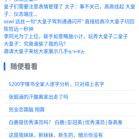
皇子们需要注意表情管理了 太子：事不关己，高高挂起 大皇
子：仪态端庄…
xswl 远丝一句“大皇子驾到通通闪开” 直接给高冷大皇子切回
陈哲远一秒钟
李同光为了上位，联手如意略施小计，玩弄大皇子二皇子
大皇子：究竟谁偷了我的马？
邀请大皇子来给大家展示几手ጿኈቼዽ
随便看看
5200字情书全家人逐字分析，只对得上名字
张韶涵的汗腺离家出走了吗
完全恋霖脑 翔霖
白鹿是优秀演员吗？ 白鹿|彭冠英|优秀演员|身高差
这是我妹妹，新妹妹，新生的，暗示你没有