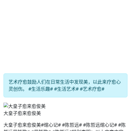
艺术疗愈鼓励人们在日常生活中发现美，以此来疗愈心
灵创伤。 #生活乐趣# #生活艺术# #艺术疗愈#
大皇子愈来愈俊美
大皇子愈来愈俊美#绾心记# #陈哲远# #陈哲远绾心记# #陈