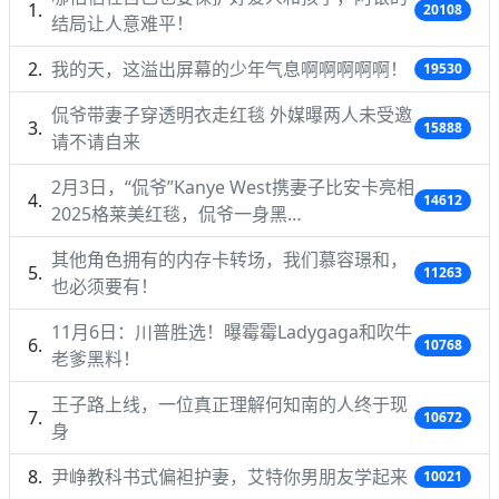
20108
结局让人意难平！
我的天，这溢出屏幕的少年气息啊啊啊啊啊！
19530
侃爷带妻子穿透明衣走红毯 外媒曝两人未受邀
15888
请不请自来
2月3日，“侃爷”Kanye West携妻子比安卡亮相
14612
2025格莱美红毯，侃爷一身黑…
其他角色拥有的内存卡转场，我们慕容璟和，
11263
也必须要有！
11月6日：川普胜选！曝霉霉Ladygaga和吹牛
10768
老爹黑料！
王子路上线，一位真正理解何知南的人终于现
10672
身
尹峥教科书式偏袒护妻，艾特你男朋友学起来
10021