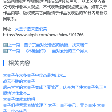
哲远凤随歌# #凤随歌# #陈哲远#特别声明：以上文章内容
仅代表作者本人观点，不代表新浪网观点或立场。如有关于
作品内容、版权或其它问题请于作品发表后的30日内与新浪
网联系。
网址：
大皇子愈来愈俊美
https://www.alqsh.com/news/view/101766
⬅️上一篇：
燕子京面对张晋然的质疑，找来端午
➡️下一篇：
《林徽因传》：面对爱她的三个男人
相关内容
大皇子在众多皇子中仪态最为出众…
战无不胜的大皇子
后来堂堂的大皇子竟成了妻管严，庆帝为了使大皇子名正言
顺地讨伐北齐…
大皇子你就宠她吧！
皇子们得留意表情管理了 太子：事不关己，置身事外 大皇
子：仪态庄重…