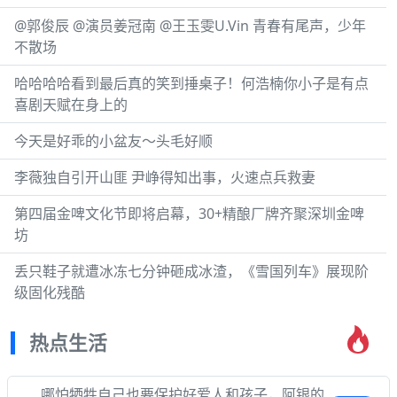
@郭俊辰 @演员姜冠南 @王玉雯U.Vin 青春有尾声，少年
不散场
哈哈哈哈看到最后真的笑到捶桌子！何浩楠你小子是有点
喜剧天赋在身上的
今天是好乖的小盆友～头毛好顺
李薇独自引开山匪 尹峥得知出事，火速点兵救妻
第四届金啤文化节即将启幕，30+精酿厂牌齐聚深圳金啤
坊
丢只鞋子就遭冰冻七分钟砸成冰渣，《雪国列车》展现阶
级固化残酷
热点生活
哪怕牺牲自己也要保护好爱人和孩子，阿银的