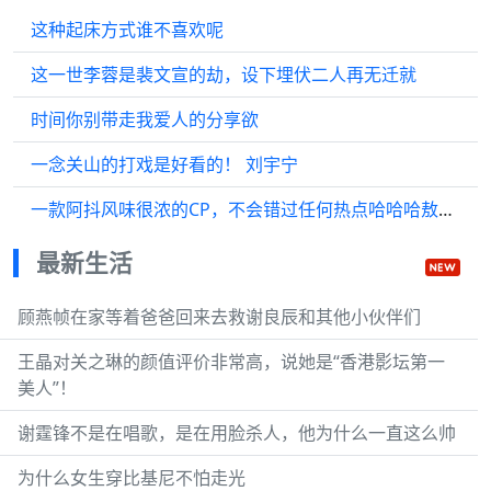
这种起床方式谁不喜欢呢
这一世李蓉是裴文宣的劫，设下埋伏二人再无迁就
时间你别带走我爱人的分享欲
一念关山的打戏是好看的！ 刘宇宁
一款阿抖风味很浓的CP，不会错过任何热点哈哈哈敖瑞鹏 微博VC计划
最新生活
顾燕帧在家等着爸爸回来去救谢良辰和其他小伙伴们
王晶对关之琳的颜值评价非常高，说她是“香港影坛第一
美人”！
谢霆锋不是在唱歌，是在用脸杀人，他为什么一直这么帅
为什么女生穿比基尼不怕走光