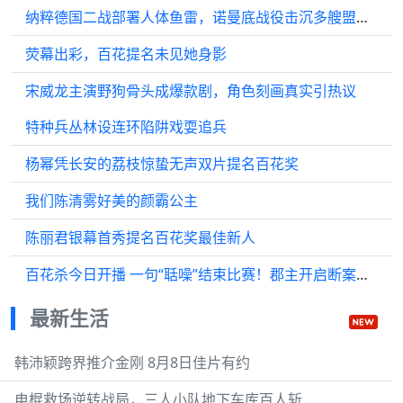
纳粹德国二战部署人体鱼雷，诺曼底战役击沉多艘盟军舰艇
荧幕出彩，百花提名未见她身影
宋威龙主演野狗骨头成爆款剧，角色刻画真实引热议
特种兵丛林设连环陷阱戏耍追兵
杨幂凭长安的荔枝惊蛰无声双片提名百花奖
我们陈清雾好美的颜霸公主
陈丽君银幕首秀提名百花奖最佳新人
百花杀今日开播 一句“聒噪”结束比赛！郡主开启断案模式孟子义 沈汐和
最新生活
韩沛颖跨界推介金刚 8月8日佳片有约
电棍救场逆转战局，三人小队地下车库百人斩