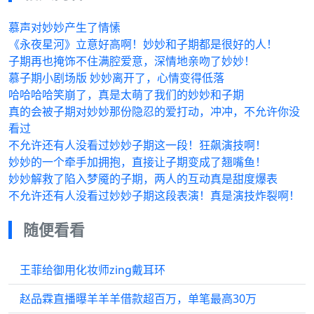
慕声对妙妙产生了情愫
《永夜星河》立意好高啊！妙妙和子期都是很好的人！
子期再也掩饰不住满腔爱意，深情地亲吻了妙妙！
慕子期小剧场版 妙妙离开了，心情变得低落
哈哈哈哈笑崩了，真是太萌了我们的妙妙和子期
真的会被子期对妙妙那份隐忍的爱打动，冲冲，不允许你没
看过
不允许还有人没看过妙妙子期这一段！狂飙演技啊！
妙妙的一个牵手加拥抱，直接让子期变成了翘嘴鱼！
妙妙解救了陷入梦魇的子期，两人的互动真是甜度爆表
不允许还有人没看过妙妙子期这段表演！真是演技炸裂啊！
随便看看
王菲给御用化妆师zing戴耳环
赵品霖直播曝羊羊羊借款超百万，单笔最高30万