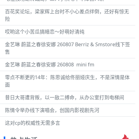
百花奖论坛，梁家辉上台时不小心差点绊倒，还好有惊无
险
哎哟这个小苦瓜搞暗恋～好萌好清纯
金艺琳 蔚蓝之春徐安娜 260807 Berriz & Smstore线下签
售
金艺琳 蔚蓝之春徐安娜 260808 ​​​ mini fm
零点不断更的14年：陈思诚给佟丽娅庆生，不是深情是体
面
昔日大哥遭背叛，以一敌二搏命，从办公室打到电梯间
陈情令举办线下演唱会，创国内影视剧先河
这对cp的权威性无需多言