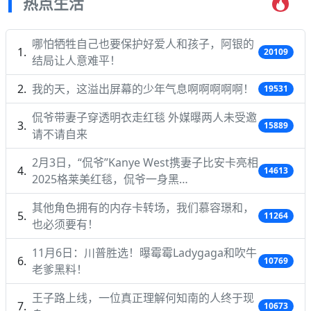
热点生活
哪怕牺牲自己也要保护好爱人和孩子，阿银的
20109
结局让人意难平！
我的天，这溢出屏幕的少年气息啊啊啊啊啊！
19531
侃爷带妻子穿透明衣走红毯 外媒曝两人未受邀
15889
请不请自来
2月3日，“侃爷”Kanye West携妻子比安卡亮相
14613
2025格莱美红毯，侃爷一身黑…
其他角色拥有的内存卡转场，我们慕容璟和，
11264
也必须要有！
11月6日：川普胜选！曝霉霉Ladygaga和吹牛
10769
老爹黑料！
王子路上线，一位真正理解何知南的人终于现
10673