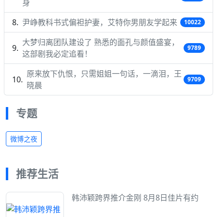
身
尹峥教科书式偏袒护妻，艾特你男朋友学起来
10022
大梦归离团队建设了 熟悉的面孔与颜值盛宴，
9789
这部剧我必定追看！
原来放下仇恨，只需姐姐一句话，一滴泪，王
9709
晓晨
专题
微博之夜
推荐生活
韩沛颖跨界推介金刚 8月8日佳片有约