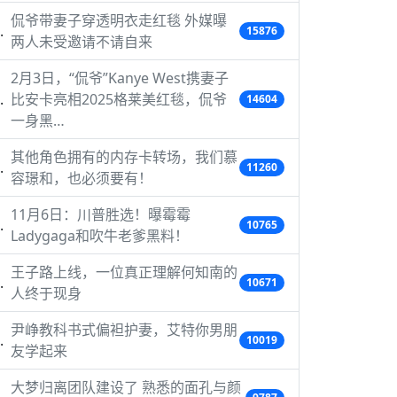
侃爷带妻子穿透明衣走红毯 外媒曝
15876
两人未受邀请不请自来
2月3日，“侃爷”Kanye West携妻子
比安卡亮相2025格莱美红毯，侃爷
14604
一身黑…
其他角色拥有的内存卡转场，我们慕
11260
容璟和，也必须要有！
11月6日：川普胜选！曝霉霉
10765
Ladygaga和吹牛老爹黑料！
王子路上线，一位真正理解何知南的
10671
人终于现身
尹峥教科书式偏袒护妻，艾特你男朋
10019
友学起来
大梦归离团队建设了 熟悉的面孔与颜