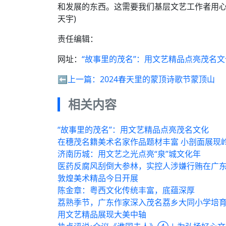
和发展的东西。这需要我们基层文艺工作者用心去
天宇)
责任编辑：
网址：
“故事里的茂名”：用文艺精品点亮茂名文
⬅️上一篇：
2024春天里的蒙顶诗歌节蒙顶山
相关内容
“故事里的茂名”：用文艺精品点亮茂名文化
在穗茂名籍美术名家作品题材丰富 小剖面展现
济南历城：用文艺之光点亮“泉”城文化年
医药反腐风刮倒大参林，实控人涉嫌行贿在广
敦煌美术精品今日开展
陈金章：粤西文化传统丰富，底蕴深厚
荔熟季节，广东作家深入茂名荔乡大同小学培
用文艺精品展现大美中轴