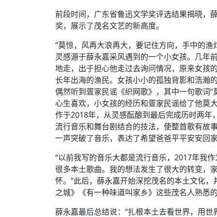
前段时间，广东省鲁迅文学奖评选结果揭晓，
奖，展示了茂名文艺的新高度。
“莫惊，风再大浪再大，要记住方向，手中的渔
灵感源于薛永嘉采风遇到的一个小女孩。几年
地走，出于担心他走过去询问情况，原来女孩
长年出海的渔民。女孩小小的孤独背影和浩瀚
偶然听到疍家民谣《织网歌》，其中一句歌词“
心生喜欢，小女孩的经历和疍家民谣给了他莫
作于2018年，从灵感酝酿到最后完成历时两
流行音乐和舞台剧结合的技法，使整首歌有故事
一声突破了音乐，表达了希望爸爸平平安安回
“以前我写的音乐大都是流行音乐，2017年
很多本土歌曲。我的想法发生了很大的转变，
怀。”此后，薛永嘉开始深挖茂名的本土文化，
之城》《有一种味道叫家乡》这些茂名人熟悉的作
薛永嘉最后总结说：“扎根本土去看世界，用世