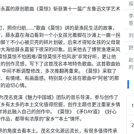
探
薛永嘉的原创歌曲《莫惊》斩获第十一届广东鲁迅文学艺术
李
意
灯，照你归航……”歌曲《莫惊》讲的是渔民生活的故事，
前，薛永嘉在海边看到一个小女孩光着脚在沙滩上一瘸一拐
刘
的脚丫不小心被贝壳的碎片划破，后来才得知女孩的父母是
舒
的大海给薛永嘉留下很深的印象。后来他去了博贺渔港采风
莫惊莫惊不怕困难/莫惊莫惊不怕风浪”非常好听，更让他
赵
大的创作灵感，写下了这首茂名本地特色歌曲。这首歌曲始
的
年，中间不断调整修改，多次推翻再重来。《莫惊》采取了
、有情绪、有画面感。特别是小女孩在歌曲中“阿爸”的那
家的迫切心情。
我作为茂名竞演《魅力中国城》团队的音乐导演，参与创作了
家乡有太多的本土文化值得挖掘，创作主题也更注重家乡情
并将此融入自己的创作中。《莫惊》《矛DAY道》《好心
品，都带有浓厚的“家乡”“本土”情怀。
界的角度去看本土。茂名文化源远流长，有很多值得传承