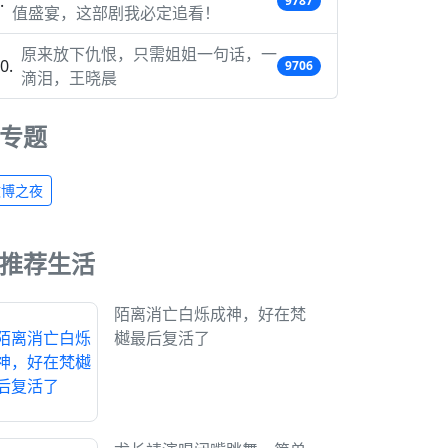
9787
值盛宴，这部剧我必定追看！
原来放下仇恨，只需姐姐一句话，一
9706
滴泪，王晓晨
专题
微博之夜
推荐生活
陌离消亡白烁成神，好在梵
樾最后复活了