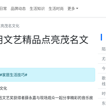
日常
品牌动态
生活知识
生活时尚
更多
点亮茂名文化
：用文艺精品点亮茂名文
陌
尤
今
#家居生活技巧#
歌
线
文化
时
鲁迅文艺奖获得者薛永嘉与现场观众一起分享精彩的音乐故
东