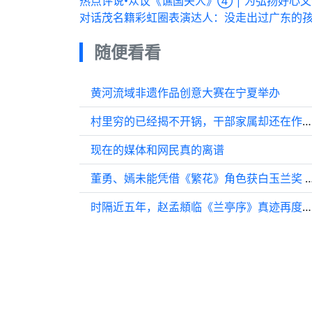
热点评说•众议《谯国夫人》④ | 为弘扬好心
对话茂名籍彩虹圈表演达人：没走出过广东的
随便看看
黄河流域非遗作品创意大赛在宁夏举办
村里穷的已经揭不开锅，干部家属却还在作威作福……
现在的媒体和网民真的离谱
董勇、嫣未能凭借《繁花》角色获白玉兰奖 表示
时隔近五年，赵孟頫临《兰亭序》真迹再度展出