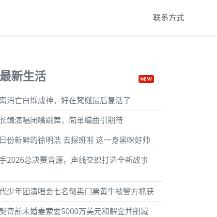
联系方式
最新生活
离消亡白烁成神，好在梵樾最后复活了
长靖演唱闭嘴跳舞，简单编曲引期待
日份新鲜的徐明浩 去探班啦 这一身黑咪好帅
手2026总决赛音源，声线交织打造全新故事
代少年团演唱会七名倒卖门票黄牛被警方抓获
契奇前未婚妻索要5000万美元和解金并削减