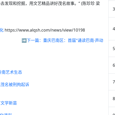
发现和挖掘，用文艺精品讲好茂名故事。” (陈珍珍 梁
化
https://www.alqsh.com/news/view/10198
➡️下一篇：
重庆巴南区：首届“诵读巴南·声动
岭南艺术生态
东茂名被刑拘起诉
育文学新苗