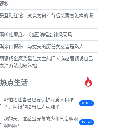
视权
昊登陆红馆，究竟为何？背后又藏着怎样的深
？
雨昕仙那度2_0巡回演唱会神级现场
淇亲口揭秘：与丈夫的历任女友皆是熟人！
丽颖成金鹰奖最佳女主热门人选赵丽颖说自己
表演方法比较笨拙
热点生活
哪怕牺牲自己也要保护好爱人和孩
20105
子，阿银的结局让人意难平！
我的天，这溢出屏幕的少年气息啊啊
19528
啊啊啊！