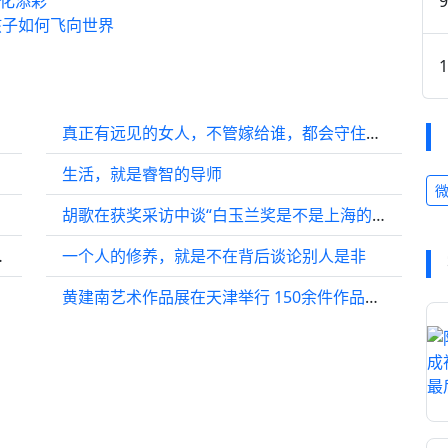
文化添彩
孩子如何飞向世界
真正有远见的女人，不管嫁给谁，都会守住这三张底牌
生活，就是睿智的导师
胡歌在获奖采访中谈“白玉兰奖是不是上海的地方奖”的争议
“江湖再见”！
一个人的修养，就是不在背后谈论别人是非
黄建南艺术作品展在天津举行 150余件作品呈现东西文化融合魅力