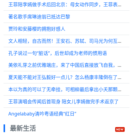
王菲陪李嫣做手术后回北京：母女动作同步，王菲表情严肃显憔悴
著名歌手席琳迪翁已抵达巴黎
贾玲和安藤樱的拥抱好感人
文人相轻，自古而然！王安石、苏轼、司马光为何互相瞧不起？
孔子说过一句“脏话”，后世却成为老师的惯用语
美依礼芽之前优雅端庄，来了中国后直接放飞自我，随时上炕哈哈哈哈哈哈哈…
夏天能不能对王弘毅好一点儿？怎么杨康丰隆倒在了同一个夏天？
本以为真的可以了无牵挂，可相柳最后拿出小夭那颗泪珠出来我就知道…
王菲演唱会传闻后首现身 陪女儿李嫣做完手术返京了
Angelababy清吟粤语经典“红日”
最新生活