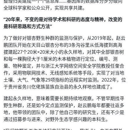
整理归类建成一个个信息库……基因库的数据库分步分级向
全球科学家和公众公开，实现共享共建。
“20年来，不变的是对待学术和科研的态度与精神，改变的
是科研思路和方式方法”
为了做好对银杏野生种群的监测与保护，从2019年起，赵云
鹏团队开始在天目山银杏分布的3条沟谷里从低海拔到高海
拔建起27个20米×20米大小的永久样地，对其中全部银杏树
和每一棵胸径大于1厘米的木本植物进行定位、编号、测
量、物种鉴定，并与浙江大学网络空间安全学院教授任奎合
作，采用物联网技术、无线感知系统等手段，实现了对当地
土壤、大气、气象等29项指标的远程实时监测。2022年，位
于贵州省务川仡佬族苗族自治县的永久样地也建成了。
建起永久样地，意味着需要长期持续地观察。不管早期找寻
野生种群，还是如今定点监测保护，赵云鹏每年都要往返多
地，他带领的团队中，除了他自己带的研究生，还有不少是
通过招募参与进来、对野外生态学感兴趣的本科生。