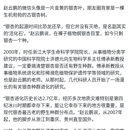
赵云鹏的微信头像是一片金黄的银杏叶，朋友圈背景是一棵
生机勃勃的古银杏树。
“银杏的起源时间比恐龙还早，但它并没有灭绝，是名副其实
的‘活化石’。”赵云鹏说，在裸子植物纲银杏目里，如今只剩
银杏一个种。
2000年，时任浙江大学生命科学学院院长、从事植物分类学
研究的中国科学院院士洪德元向生物科学系主任傅承新教授
建议，一定要搞清楚银杏是否还有野生种群。傅承新教授从
事植物系统进化和珍稀濒危植物保护遗传学等领域的研究，
也是赵云鹏的老师。从那时起，几代科研人员开始了一场漫
长的有关银杏种群进化的研究。
“银杏进化历史长达2.7亿年，经历多次地质灾难特别是第四
纪冰川时期都幸存下来，能让它幸存下来的地方很重要，是
现代银杏最古老的野生种群分布点。”赵云鹏说，从2007年
起，他的脚步从浙江到重庆、贵州直至国外。