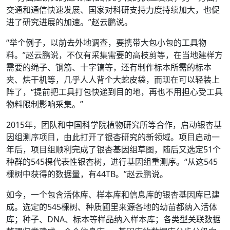
交通和通信快速发展、国家对科研支持力度持续加大，也促
进了研究进展的加速。”赵云鹏说。
“举个例子，以前去外地调查，要携带大包小包的工具物
料。”赵云鹏说，不仅有采集需要的高枝剪等，在当地建样方
需要的绳子、钢筋、十字镐等，还有制作标本所需的标本
夹、烘干机等，几乎人人背个大蛇皮袋，而现在可以轻装上
阵了，“提前把工具打包快递到目的地，再也不用担心受工具
物料限制影响采集。”
2015年，团队和中国科学院植物研究所等合作，启动银杏基
因组测序项目，由此打开了银杏研究的新领域。项目启动一
年后，项目组顺利完成了银杏基因组草图，随后又选定51个
种群的545棵代表性银杏树，进行基因组重测序。“从这545
棵树中获得的数据量，有44TB。”赵云鹏说。
如今，一个包含活体库、样本库和信息库的银杏基因库已建
成。选定的545棵树、种质圃里来源各地的幼苗都纳入活体
库；种子、DNA、标本等样品纳入样本库；各类型关联数据