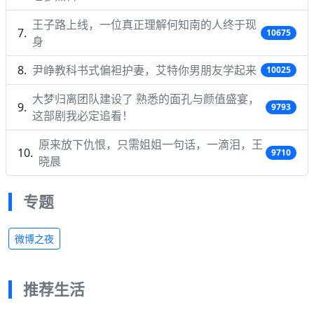
王子路上线，一位真正理解何知南的人终于现
10675
身
尹峥教科书式偏袒护妻，艾特你男朋友学起来
10025
大梦归离团队建设了 熟悉的面孔与颜值盛宴，
9793
这部剧我必定追看！
原来放下仇恨，只需姐姐一句话，一滴泪，王
9710
晓晨
专题
微博之夜
推荐生活