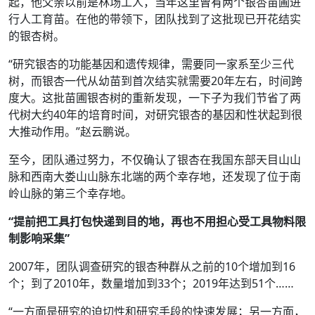
起，他父亲以前是林场工人，当年这里曾有两个银杏苗圃进
行人工育苗。在他的带领下，团队找到了这批现已开花结实
的银杏树。
“研究银杏的功能基因和遗传规律，需要同一家系至少三代
树，而银杏一代从幼苗到首次结实就需要20年左右，时间跨
度大。这批苗圃银杏树的重新发现，一下子为我们节省了两
代树大约40年的培育时间，对研究银杏的基因和性状起到很
大推动作用。”赵云鹏说。
至今，团队通过努力，不仅确认了银杏在我国东部天目山山
脉和西南大娄山山脉东北端的两个幸存地，还发现了位于南
岭山脉的第三个幸存地。
“提前把工具打包快递到目的地，再也不用担心受工具物料限
制影响采集”
2007年，团队调查研究的银杏种群从之前的10个增加到16
个；到了2010年，数量增加到33个；2019年达到51个……
“一方面是研究的迫切性和研究手段的快速发展；另一方面，