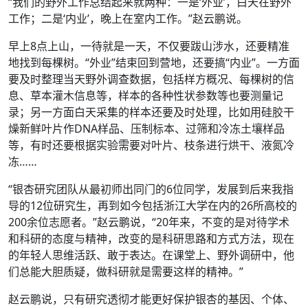
“我们的野外工作总结起来就两种：一是‘外业’，白天在野外
工作；二是‘内业’，晚上在室内工作。”赵云鹏说。
早上8点上山，一待就是一天，不仅要跋山涉水，还要精准
地找到每棵树。“外业”结束回到营地，还要搞“内业”。一方面
要及时整理当天野外调查数据，包括样方概况、每棵树的信
息、草本灌木信息等，样本的各种性状参数等也要测量记
录；另一方面白天采集的样本还要及时处理，比如用硅胶干
燥新鲜叶片作DNA样品、压制标本、过筛和冷冻土壤样品
等，有时还要根据实验需要对叶片、枝条进行烘干、液氮冷
冻……
“银杏研究团队从最初师出同门的6位同学，发展到后来我指
导的12位研究生，再到如今包括浙江大学在内的26所高校的
200余位志愿者。”赵云鹏说，“20年来，不变的是对待学术
和科研的态度与精神，改变的是科研思路和方式方法，现在
的年轻人思维活跃、敢于表达。在课堂上、野外调研中，他
们总能大胆质疑，做科研就是需要这样的精神。”
赵云鹏说，只有研究透彻才能更好保护银杏的基因、个体、