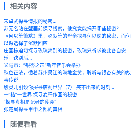
相关内容
宋卓武探寻情报的秘密…
苏无名站在壁画前探寻线索，他究竟能揭开哪些秘密？
《何以笙箫默》里，赵默笙的母亲探寻何以琛的秘密，而何
以琛选择了沉默回应
庄国栋迫切探寻玫瑰离别的秘密，玫瑰只祈求彼此各自安
乐，诀别后…
义马市：“银杏之声”新年音乐会举办
秋色正浓，循着苏州吴江的满地金黄，聆听与银杏有关的故
事传说
殷灵儿引领你探寻唐剑世界（7） 笑不出来的时刻…
一“秸”一世界 探寻麦秆作画的秘密
“探寻真相是记者的使命”
张楚岚探寻甲申之乱的真相
随便看看