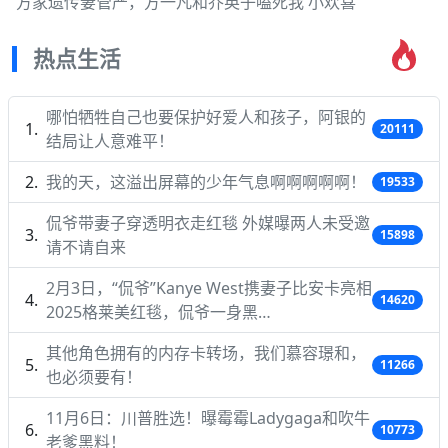
方家遗传妻管严，方一凡和乔英子嗑死我 小欢喜
热点生活
哪怕牺牲自己也要保护好爱人和孩子，阿银的
20111
结局让人意难平！
我的天，这溢出屏幕的少年气息啊啊啊啊啊！
19533
侃爷带妻子穿透明衣走红毯 外媒曝两人未受邀
15898
请不请自来
2月3日，“侃爷”Kanye West携妻子比安卡亮相
14620
2025格莱美红毯，侃爷一身黑…
其他角色拥有的内存卡转场，我们慕容璟和，
11266
也必须要有！
11月6日：川普胜选！曝霉霉Ladygaga和吹牛
10773
老爹黑料！