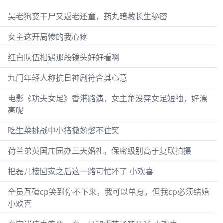
吴老狗变干尸又返老还童，药丸暗藏长生秘密
女主这开局惨的我心疼
红白队伍相遇那段镜头好好看啊
九门年轻人称抗日神剧符合其心意
电影《功夫女足》香港路演，女主角没穿女足短袖，好漂
亮呢
吃生菜挑战中小猪撒娇憋不住笑
荷兰弟英国庄园办三天婚礼，保密级别高于复联拍摄
把磊儿接回家之后这一路可忙坏了 小欢喜
全员互磕cp笑到停不下来，我可以单身，但我cp必须结婚
小欢喜