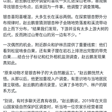
以前，赵云鹏在野外调查时喜欢一头扎进深山老林，靠观察
寻找银杏分布点，后来因为一件事，他调整了调查策略。
银杏喜阳喜暖湿，大多生长在溪谷两侧。在探索银杏野外分
布规律时，赵云鹏曾猜测银杏种子会随地势落差和溪流带动
自上而下分布，“结果我们发现，下游并没有太多上游大树的
后代，反而跨过山脊在山的另一边有不少。”
一次偶然的机会，附近群众和护林员提供了重要线索：他们
看到松鼠啃食白果，还有果子狸在岩石上排泄出完整的带壳
白果……结合分子标记和红外相机监测调查，赵云鹏发现果
真如此。
“原来动物才是银杏种子的‘大自然搬运工’。”赵云鹏恍然大
悟。从那以后，他更加重视入户调查，有意识地与当地居民
建立联络。赵云鹏的通讯录里，记满了多地农户、林户的联
系方式。
“别说，有时多聊天还真有收获。”赵云鹏说，2019年在天目
山国家级自然保护区调查时，听当地一位农家乐经营者提