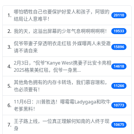
哪怕牺牲自己也要保护好爱人和孩子，阿银的
20110
结局让人意难平！
我的天，这溢出屏幕的少年气息啊啊啊啊啊！
19533
侃爷带妻子穿透明衣走红毯 外媒曝两人未受邀
15896
请不请自来
2月3日，“侃爷”Kanye West携妻子比安卡亮相
14618
2025格莱美红毯，侃爷一身黑…
其他角色拥有的内存卡转场，我们慕容璟和，
11266
也必须要有！
11月6日：川普胜选！曝霉霉Ladygaga和吹牛
10773
老爹黑料！
王子路上线，一位真正理解何知南的人终于现
10675
身