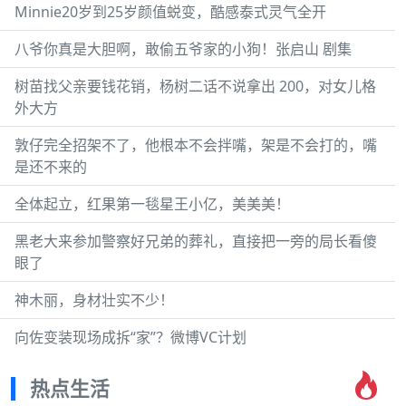
Minnie20岁到25岁颜值蜕变，酷感泰式灵气全开
八爷你真是大胆啊，敢偷五爷家的小狗！张启山 剧集
树苗找父亲要钱花销，杨树二话不说拿出 200，对女儿格
外大方
敦仔完全招架不了，他根本不会拌嘴，架是不会打的，嘴
是还不来的
全体起立，红果第一毯星王小亿，美美美！
黑老大来参加警察好兄弟的葬礼，直接把一旁的局长看傻
眼了
神木丽，身材壮实不少！
向佐变装现场成拆“家”？微博VC计划
热点生活