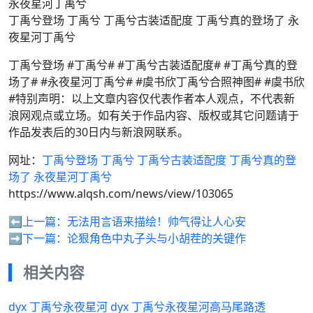
丁禹兮登场 丁禹兮 丁禹兮古装适配度 丁禹兮真的登场了 永
夜星河丁禹兮
丁禹兮登场 #丁禹兮# #丁禹兮古装适配度# #丁禹兮真的登
场了# #永夜星河丁禹兮# #虞书欣丁禹兮合照神图# #虞书欣
#特别声明：以上文章内容仅代表作者本人观点，不代表新
浪网观点或立场。如有关于作品内容、版权或其它问题请于
作品发表后的30日内与新浪网联系。
网址：
丁禹兮登场 丁禹兮 丁禹兮古装适配度 丁禹兮真的登
场了 永夜星河丁禹兮
https://www.alqsh.com/news/view/103065
⬅️上一篇：
无法用言语来描绘！帅气得让人心安
➡️下一篇：
论狠角色中丸子头与小胡茬的关键作
相关内容
dyx 丁禹兮永夜星河 dyx 丁禹兮永夜星河高马尾路透