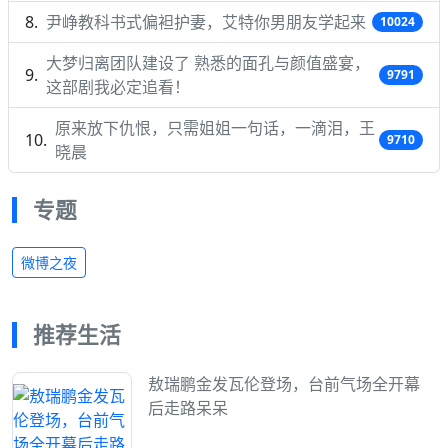
尹峥教科书式偏袒护妻，艾特你男朋友学起来
10024
大梦归离团队建设了 熟悉的面孔与颜值盛宴，
9791
这部剧我必定追看！
原来放下仇恨，只需姐姐一句话，一滴泪，王
9710
晓晨
专题
微博之夜
推荐生活
敖瑞鹏金发瓦伦登场，台前气场全开幕
后走路呆呆