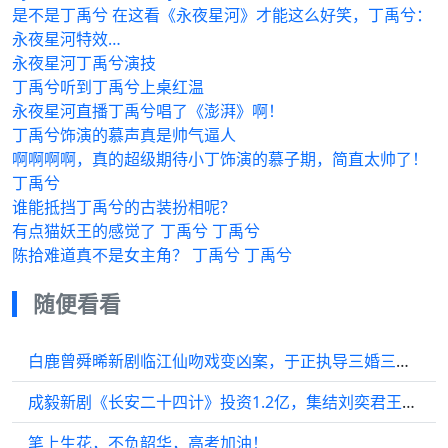
是不是丁禹兮 在这看《永夜星河》才能这么好笑，丁禹兮：
永夜星河特效…
永夜星河丁禹兮演技
丁禹兮听到丁禹兮上桌红温
永夜星河直播丁禹兮唱了《澎湃》啊！
丁禹兮饰演的慕声真是帅气逼人
啊啊啊啊，真的超级期待小丁饰演的慕子期，简直太帅了！
丁禹兮
谁能抵挡丁禹兮的古装扮相呢？
有点猫妖王的感觉了 丁禹兮 丁禹兮
陈拾难道真不是女主角？ 丁禹兮 丁禹兮
随便看看
白鹿曾舜晞新剧临江仙吻戏变凶案，于正执导三婚三离反转不断
成毅新剧《长安二十四计》投资1.2亿，集结刘奕君王劲松等戏骨
笔上生花，不负韶华，高考加油！