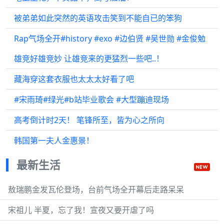
被弟弟如此突然的英语攻击笑到不能自已的笨狗
Rap气场全开#history #exo #边伯贤 #吴世勋 #金俊勉
雄竞好雄竞妙 让雄竞来的更猛烈一些吧..！
藏海穿这套衣服也太太太好看了吧
#宋雨琦#绿光#b站毕业歌会 #大型蹦迪现场
高考倒计时2天！ 笔锋所至，皆为心之所向
韩国第一夫人金惠景！
最新生活
敖瑞鹏金发瓦伦登场，台前气场全开幕后走路呆呆
宋祖儿 半夏，忘了我！宣夜又要开虐了吗