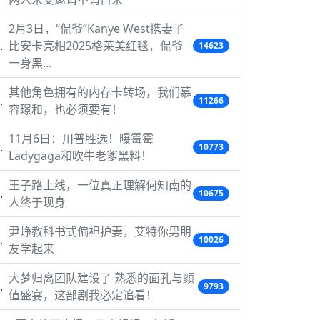
2月3日，“侃爷”Kanye West携妻子
比安卡亮相2025格莱美红毯，侃爷
14623
一身黑…
其他角色拥有的内存卡转场，我们慕
11266
容璟和，也必须要有！
11月6日：川普胜选！曝霉霉
10773
Ladygaga和吹牛老爹黑料！
王子路上线，一位真正理解何知南的
10675
人终于现身
尹峥教科书式偏袒护妻，艾特你男朋
10026
友学起来
大梦归离团队建设了 熟悉的面孔与颜
9793
值盛宴，这部剧我必定追看！