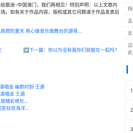
给歌迷~中国澳门，我们再相见！特别声明：以上文章内
杨
立场。如有关于作品内容、版权或其它问题请于作品发表后
孟
高燃的夏天 用心做音乐做舞台的源哥…
女
这
庄
➡️下一篇：
你以为没有我你们就能在一起吗？
此
演唱会 幽默时刻 王源
回演唱会 王源
是精彩绝伦…
瞬间变狂欢海洋…