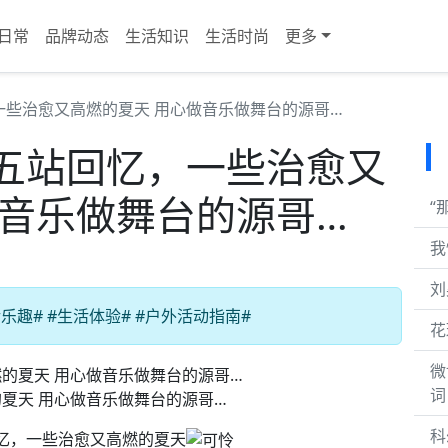
日常
品牌动态
生活知识
生活时尚
更多
一些治愈又高燃的夏天 用心做音乐做舞台的源哥…
五站回忆，一些治愈又
做音乐做舞台的源哥…
“
我
刘
趣# #生活体验# #户外活动指南#
花
微
词
夏天 用心做音乐做舞台的源哥…
科
回忆，一些治愈又高燃的夏天