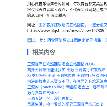
用心做音乐做舞台的源哥，每次舞台都完美呈现
容仅代表作者本人观点，不代表新浪网观点或
的30日内与新浪网联系。
网址：
王源客厅狂欢巡演五站回忆，一些治愈又
https://www.alqsh.com/news/view/107305
⬅️上一篇：
阿爹阿婆想让庄图南来辅导功课，
相关内容
王源客厅狂欢巡回演唱会五站回忆VLOG
离开王源谁还能让我笑 王源 王源客厅狂欢巡演 
23岁打板咯 王源 王源林俊杰 王源客厅狂欢巡
精湛的舞步让人赞叹不已，在客厅的狂欢巡演真
王源的《back to life》新曲演唱会上，客厅
源哥真是帅气逼人！
王源五站回忆，澳门再相见
重返生活，换个臀部的视界王源客厅音乐盛宴