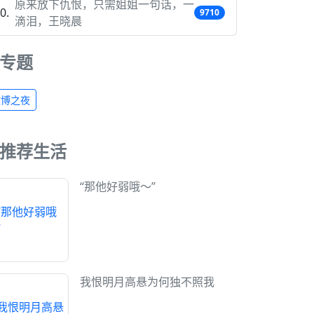
原来放下仇恨，只需姐姐一句话，一
9710
滴泪，王晓晨
专题
微博之夜
推荐生活
“那他好弱哦～”
我恨明月高悬为何独不照我