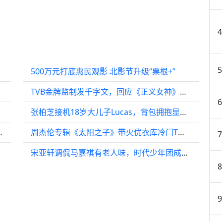
500万元打底惠民观影 北影节升级“票根+”
好梦！
TVB金牌监制发千字文，回应《正义女神》抄袭争议，创作内幕曝光
张柏芝接机18岁大儿子Lucas，背包拥抱显母子情深
难求”，观众有望看戏吃咖啡
周杰伦专辑《太阳之子》带火优衣库冷门T恤，溢价1.4倍成杰迷“应援战袍”
宋亚轩调侃马嘉祺有老人味，时代少年团成员互曝趣事