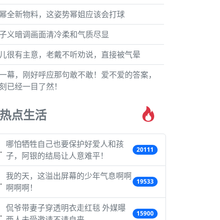
幂全新物料，这姿势幂姐应该会打球
子义暗调画面清冷柔和气质尽显
儿很有主意，老戴不听劝说，直接被气晕
一幕，刚好呼应那句敢不敢！爱不爱的答案，
刻已经一目了然！
热点生活
哪怕牺牲自己也要保护好爱人和孩
20111
子，阿银的结局让人意难平！
我的天，这溢出屏幕的少年气息啊啊
19533
啊啊啊！
侃爷带妻子穿透明衣走红毯 外媒曝
15900
两人未受邀请不请自来