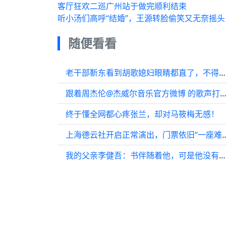
客厅狂欢二巡广州站于做完顺利结束
听小汤们高呼“结婚”，王源转脸偷笑又无奈摇头
随便看看
老干部靳东看到胡歌媳妇眼睛都直了，不得不说宋轶初看一般，越看越好看啊！
跟着周杰伦@杰威尔音乐官方微博 的歌声打卡美丽湛江，晚安
终于懂全网都心疼张兰，却对马筱梅无感！
上海德云社开启正常演出，门票依旧“一座
我的父亲李健吾：书伴随着他，可是他没有书房