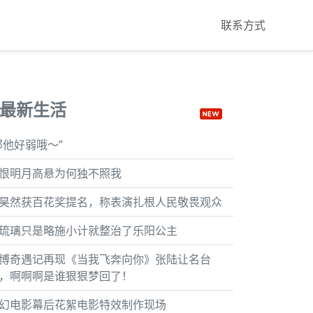
联系方式
最新生活
那他好弱哦～”
恨明月高悬为何独不照我
昊然获百花奖提名，称表演扎根人民敬畏观众
琉璃只是略施小计就整治了乐阳公主
博奇遇记再现《当我飞奔向你》张陆让名台
，啊啊啊是谁狠狠梦回了！
幻电影幕后花絮电影特效制作现场