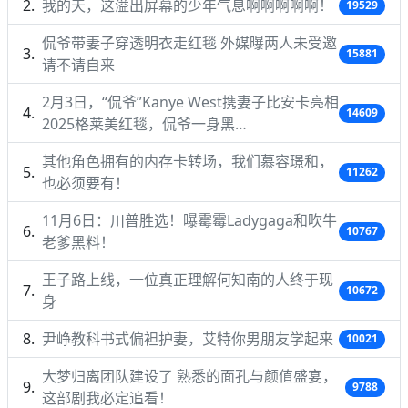
我的天，这溢出屏幕的少年气息啊啊啊啊啊！
19529
侃爷带妻子穿透明衣走红毯 外媒曝两人未受邀
15881
请不请自来
2月3日，“侃爷”Kanye West携妻子比安卡亮相
14609
2025格莱美红毯，侃爷一身黑…
其他角色拥有的内存卡转场，我们慕容璟和，
11262
也必须要有！
11月6日：川普胜选！曝霉霉Ladygaga和吹牛
10767
老爹黑料！
王子路上线，一位真正理解何知南的人终于现
10672
身
尹峥教科书式偏袒护妻，艾特你男朋友学起来
10021
大梦归离团队建设了 熟悉的面孔与颜值盛宴，
9788
这部剧我必定追看！