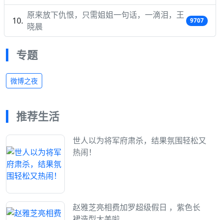
原来放下仇恨，只需姐姐一句话，一滴泪，王
9707
晓晨
专题
微博之夜
推荐生活
世人以为将军府肃杀，结果氛围轻松又
热闹！
赵雅芝亮相费加罗超级假日 ，紫色长
裙造型太美啦