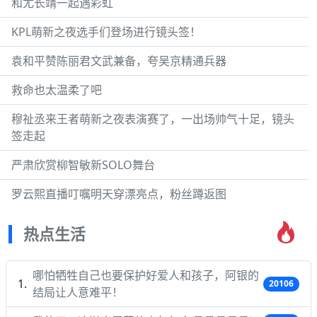
和尤长靖一起遇彩虹
KPL萌新之夜选手们登场进行镜头签！
袁和平赞陈丽君文武兼备，夸吴京精通兵器
救命也太温柔了吧
穆祉丞来王者萌新之夜表演赛了，一出场帅气十足，镜头
签走起
严肃欣赏柳智敏新SOLO舞台
罗云熙直播叮嘱明天穿漂亮点，粉丝蹲返图
热点生活
哪怕牺牲自己也要保护好爱人和孩子，阿银的
20106
结局让人意难平！