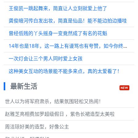
王俊凯一跳起舞来，简直让人立刻就爱上他了
龚俊暗河传白发出妆，简直是仙品！能不能边拍边播哇
曾经低贱的丫头摇身一变竟然成了有名的花魁
14年也是18年，这一路上有谩骂也有夸赞，如今你终于迎来了属于你的时代
一次灯会让三个男人同时爱上女孩
这种美女互动的场景能不能多来点，真的太爱看了！
最新生活
世人以为将军府肃杀，结果氛围轻松又热闹！
赵雅芝亮相费加罗超级假日 ，紫色长裙造型太美啦
周洁琼好美的造型，好像公主