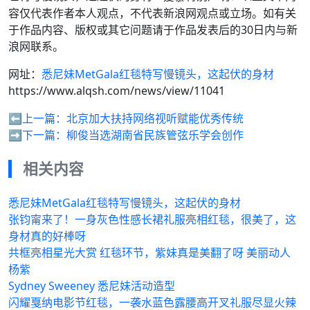
容仅代表作者本人观点，不代表新浪网观点或立场。如有关
于作品内容、版权或其它问题请于作品发表后的30日内与新
浪网联系。
网址：
悉尼妹MetGala红毯特写慢镜头，这起伏的身材
https://www.alqsh.com/news/view/11041
⬅️上一篇：
北京加大扶持网络视听赋能优秀传统
➡️下一篇：
柳俊当选湖南省民族管弦乐学会创作
相关内容
悉尼妹MetGala红毯特写慢镜头，这起伏的身材
张钧甯来了！一身灰色性感长裙礼服亮相红毯，很美了，这
身材真的好棒呀
共框亮相星光大赏 红毯环节，紫妹真是美翻了呀 美丽动人
杨紫
Sydney Sweeney 悉尼妹活动造型
闪耀戛纳电影节红毯，一袭水蓝色露腰高开叉礼服尽显火辣