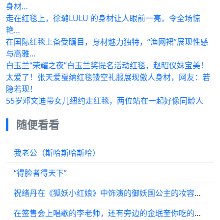
身材…
走在红毯上，徐璐LULU 的身材让人眼前一亮，令全场惊
艳…
在国际红毯上备受瞩目，身材魅力独特，“渔网裙”展现性感
与高雅…
白玉兰“荣耀之夜”白玉兰奖提名活动红毯，赵昭仪妹宝美！
太爱了！张天爱戛纳红毯镂空礼服展现傲人身材，网友：若
隐若现！
55岁邓文迪带女儿纽约走红毯，两位站在一起好像同龄人
随便看看
我老公（斯哈斯哈斯哈）
“得脸者得天下”
祝绪丹在《狐妖小红娘》中饰演的御妖国公主的妆容路透正面曝光，真是美极了！
在签售会上唱歌的李老师，还有旁边的金珉奎你吃的也太抢镜了！