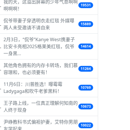
我的天，这溢出屏幕的少年气息啊啊
19531
啊啊啊！
侃爷带妻子穿透明衣走红毯 外媒曝
15889
两人未受邀请不请自来
2月3日，“侃爷”Kanye West携妻子
比安卡亮相2025格莱美红毯，侃爷
14614
一身黑…
其他角色拥有的内存卡转场，我们慕
11264
容璟和，也必须要有！
11月6日：川普胜选！曝霉霉
10769
Ladygaga和吹牛老爹黑料！
王子路上线，一位真正理解何知南的
10673
人终于现身
尹峥教科书式偏袒护妻，艾特你男朋
10022
友学起来