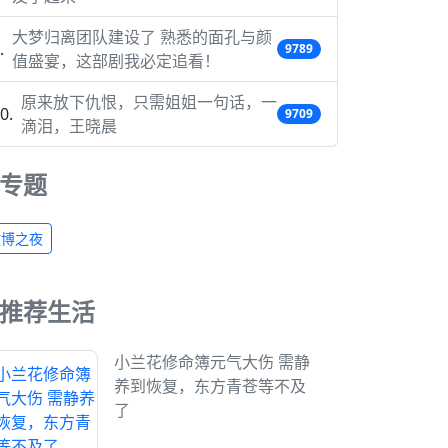
大梦归离团队建设了 熟悉的面孔与颜
9789
值盛宴，这部剧我必定追看！
原来放下仇恨，只需姐姐一句话，一
9709
滴泪，王晓晨
专题
微博之夜
推荐生活
小兰花修命簿元气大伤 需静
养到恢复，东方青苍等不及
了