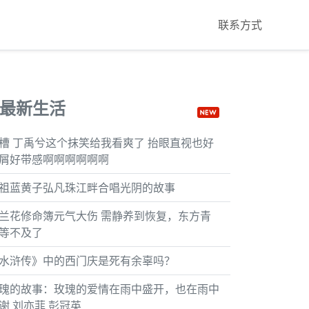
联系方式
最新生活
槽 丁禹兮这个抹笑给我看爽了 抬眼直视也好
屑好带感啊啊啊啊啊啊
祖蓝黄子弘凡珠江畔合唱光阴的故事
兰花修命簿元气大伤 需静养到恢复，东方青
等不及了
水浒传》中的西门庆是死有余辜吗？
瑰的故事：玫瑰的爱情在雨中盛开，也在雨中
谢 刘亦菲 彭冠英