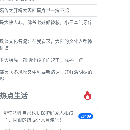
嬛传之胖橘发现四蛋身世一病不起
是大快人心，佛爷七妹都被救，小日本气牙痒
敖谈文化名流：在我看来，大陆的文化人都微
足道！
玉大结局：都俩个孩子的娘了，成熟一点
都灵《冬风吹又生》最新路透，好鲜活明媚的
嘟
热点生活
哪怕牺牲自己也要保护好爱人和孩
20109
子，阿银的结局让人意难平！