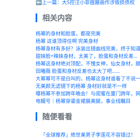
⬅️上一篇：
大S控汪小菲擅搬画作涉毁损债权
相关内容
杨幂的身材和脸蛋，都是完美
杨幂 这谁顶得住啊 完美身材
杨幂身材有多好？泳装出镜曲线完美，终于知
甜妹脸+辣妹身材，太美了，脸蛋和身材反差…
杨幂这身材绝对顶配，不愧女神，仙女身材，
田曦薇 脸蛋和身材反差也太大了吧……
大幂幂可不是白叫的，杨幂这身材谁看了不说
无美颜无滤镜下的杨幂 身材好就是不一样
曝杨幂不参加跨年晚会！与闺蜜在厦门跨年，
电鳗号｜杨幂穿鎏金裙展美腿，事业线瞩目
随便看看
「全球推荐」绝世美男子李莲花不容错过！