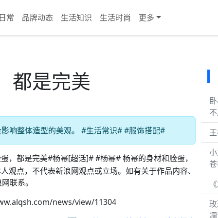
日常
品牌动态
生活知识
生活时尚
更多
，都是完美
卧
不
响整体造型的美观。 #生活常识# #服饰搭配#
王
小
蛋，都是完美#杨幂[超话]# #杨幂# 杨幂的身材和脸蛋，
苍
本人观点，不代表新浪网观点或立场。如有关于作品内容、
浪网联系。
《
ww.alqsh.com/news/view/11304
玫
凋