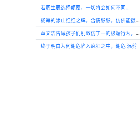
若周生辰选择颠覆，一切将会如何不同…
杨幂的涂山红红之眸，含情脉脉，仿佛能摄人心魄
童文洁告诫孩子们别效仿丁一的极端行为，要保持平衡
终于明白为何谢危陷入疯狂之中，谢危 混剪