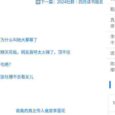
➡️下一篇：
2024社群｜四月读书报名
甄
真
痒
李
道为什么叫她大幂幂了
不
腿精天花板。网友直呼太火辣了，顶不住
逐
陈
一句绝？
嘟
网友吐槽不去看女儿
南胤的真正传人竟是李莲花