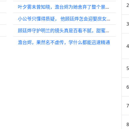
叶夕雾未曾知晓，澹台烬为她舍弃了整个景国…
小公爷只懂得质疑， 他顾廷烨怎会迎娶庶女为妻？
顾廷烨守护明兰的镜头真是百看不腻，甜蜜至极啊……知否
澹台烬，果然名不虚传，学什么都能迅速精通