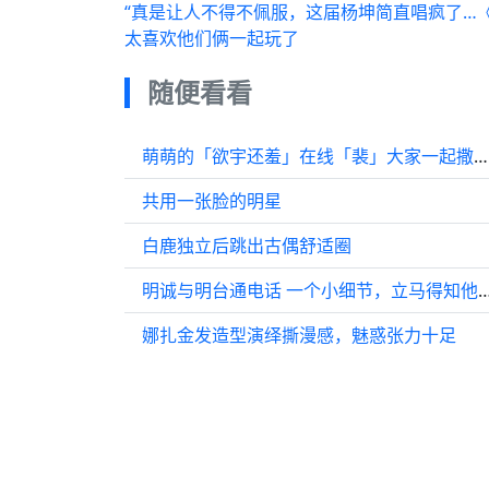
“真是让人不得不佩服，这届杨坤简直唱疯了…
太喜欢他们俩一起玩了
随便看看
萌萌的「欲宇还羞」在线「裴」大家一起撒娇！
共用一张脸的明星
白鹿独立后跳出古偶舒适圈
明诚与明台通电话 一个小细节，立马得知他
娜扎金发造型演绎撕漫感，魅惑张力十足