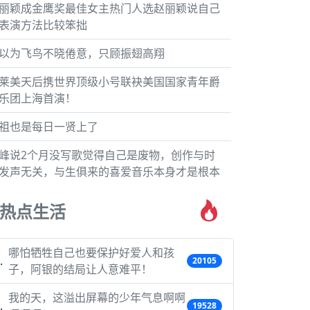
丽颖成金鹰奖最佳女主热门人选赵丽颖说自己
表演方法比较笨拙
以为飞鸟不晓倦意，只顾振翅高翔
莱美天后携世界顶级小号联袂美国国家青年爵
乐团上海首演！
祖也是每日一贤上了
峰说2个月没写歌觉得自己是废物，创作与时
发声无关，与生俱来的喜爱音乐本身才是根本
热点生活
哪怕牺牲自己也要保护好爱人和孩
20105
子，阿银的结局让人意难平！
我的天，这溢出屏幕的少年气息啊啊
19528