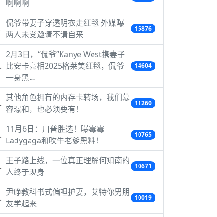
啊啊啊！
侃爷带妻子穿透明衣走红毯 外媒曝
15876
两人未受邀请不请自来
2月3日，“侃爷”Kanye West携妻子
比安卡亮相2025格莱美红毯，侃爷
14604
一身黑…
其他角色拥有的内存卡转场，我们慕
11260
容璟和，也必须要有！
11月6日：川普胜选！曝霉霉
10765
Ladygaga和吹牛老爹黑料！
王子路上线，一位真正理解何知南的
10671
人终于现身
尹峥教科书式偏袒护妻，艾特你男朋
10019
友学起来