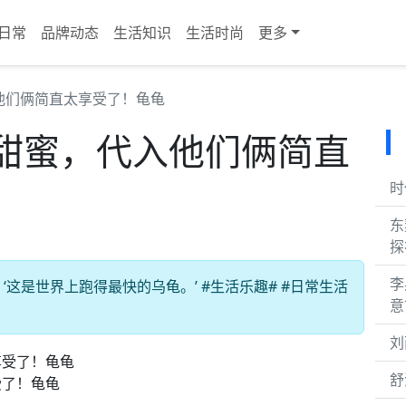
日常
品牌动态
生活知识
生活时尚
更多
他们俩简直太享受了！龟龟
甜蜜，代入他们俩简直
时
东
探
李
‘这是世界上跑得最快的乌龟。’ #生活乐趣# #日常生活
意
刘
舒
受了！龟龟