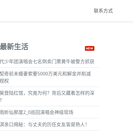
联系方式
最新生活
代少年团演唱会七名倒卖门票黄牛被警方抓获
契奇前未婚妻索要5000万美元和解金并削减
视权
昊登陆红馆，究竟为何？背后又藏着怎样的深
？
雨昕仙那度2_0巡回演唱会神级现场
淇亲口揭秘：与丈夫的历任女友皆是熟人！