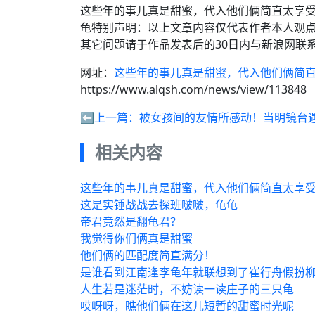
这些年的事儿真是甜蜜，代入他们俩简直太享受了！
龟特别声明：以上文章内容仅代表作者本人观
其它问题请于作品发表后的30日内与新浪网联
网址：
这些年的事儿真是甜蜜，代入他们俩简
https://www.alqsh.com/news/view/113848
⬅️上一篇：
被女孩间的友情所感动！当明镜台
相关内容
这些年的事儿真是甜蜜，代入他们俩简直太享
这是实锤战战去探班啵啵，龟龟
帝君竟然是翻龟君？
我觉得你们俩真是甜蜜
他们俩的匹配度简直满分！
是谁看到江南逢李龟年就联想到了崔行舟假扮
人生若是迷茫时，不妨读一读庄子的三只龟
哎呀呀，瞧他们俩在这儿短暂的甜蜜时光呢