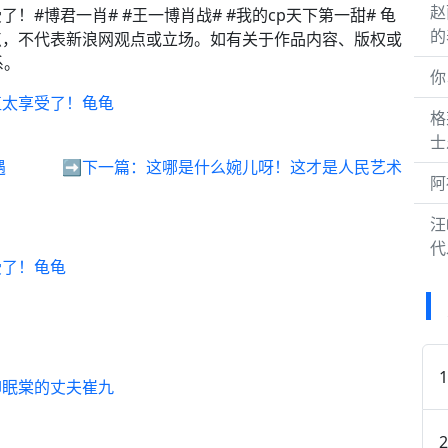
赵
#博君一肖# #王一博肖战# #我的cp天下第一甜# 龟
的
点，不代表新浪网观点或立场。如有关于作品内容、版权或
系。
你
直太享受了！龟龟
格
士
遇
➡️下一篇：
这哪是什么婉儿呀！这才是人民艺术
阿
汪
代
受了！龟龟
柳眠棠的丈夫崔九