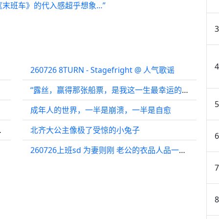
《末班车》的代入感超乎想象…”
260726 8TURN - Stagefright @ 人气歌谣
“露丝，赢得那张船票，是我这一生最幸运的事”
成年人的世界，一半是崩溃，一半是自愈
被国军绑了！
北齐大公主像极了受惊的小兔子
260726上班sd 为妻则刚 老公的衣品人品一如既往的优越