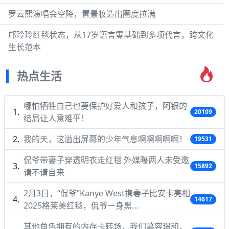
罗云熙演唱会空降，置景妆造出圈度拉满
邝玲玲红毯状态，从17岁语言零基础到多项代言，跨文化
生长范本
热点生活
哪怕牺牲自己也要保护好爱人和孩子，阿银的
20109
结局让人意难平！
我的天，这溢出屏幕的少年气息啊啊啊啊啊！
19531
侃爷带妻子穿透明衣走红毯 外媒曝两人未受邀
15892
请不请自来
2月3日，“侃爷”Kanye West携妻子比安卡亮相
14617
2025格莱美红毯，侃爷一身黑…
其他角色拥有的内存卡转场，我们慕容璟和，