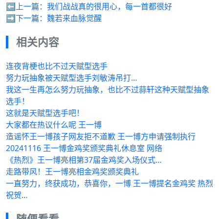
⬅️上一篇：
我们战战真的很用心，每一首都很好
➡️下一篇：
魏若来血脉觉醒
相关内容
连夜背梗也比不过天赋型选手
努力玩抽象被天赋型选手刘敏涛吊打…
我这一生再怎么努力玩抽象，也比不过蒜轩这种天赋型抽象
选手！
这就是天赋型选手吧！
大家都在热议什么呢 王一博
造谣怀王一博孩子网友拒不道歉 王一博方申请强制执行
20241116 王一博金鸡奖颁奖典礼休息室 网络
《热烈》王一博亮相第37届金鸡奖入场仪式…
走路带风！王一博亮相金鸡奖颁奖典礼
一直努力，终获成功，恭喜你，一博 王一博提名金鸡奖 热烈
祝贺…
随便看看