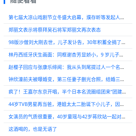
第七届大凉山戏剧节立冬盛大启幕，濮存昕等发起人集体登台
郑丽文表示将祭拜吴石将军郑丽文再次表态
98版沙僧刘大刚去世，儿子发讣告，30年积蓄全捐了，最后露面曝光
林丹西班牙庆生画面：同框谢杏芳显娇小，9 岁儿子举动看哭网友
赵樱子回应与张康乐绯闻：我从头到尾提过人一个名字吗？
钟欣潼前夫被曝婚变，第三任妻子删光合照，结婚三年育有俩子女
疯了！王嘉尔东京开唱，半个日本名流圈组团来“团建”？
44岁TVB男星再当爸，港姐太太二胎诞下小儿子，因公司人事变动曝光率骤减
女演员的气质很重要，40岁童瑶与42岁蒋欣站一起对比很明显
这酒喝的，也是无语了