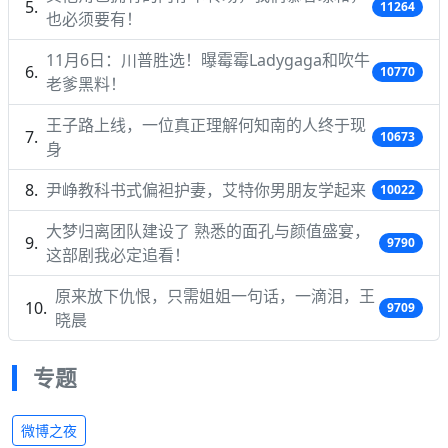
11264
也必须要有！
11月6日：川普胜选！曝霉霉Ladygaga和吹牛
10770
老爹黑料！
王子路上线，一位真正理解何知南的人终于现
10673
身
尹峥教科书式偏袒护妻，艾特你男朋友学起来
10022
大梦归离团队建设了 熟悉的面孔与颜值盛宴，
9790
这部剧我必定追看！
原来放下仇恨，只需姐姐一句话，一滴泪，王
9709
晓晨
专题
微博之夜