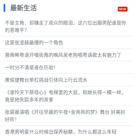
最新生活
不是主角，却赚走了观众的眼泪，这六位出圈男配谁是你
的意难平？
这是张凌赫最爆的一个角色
曾舜晞粤语开嗓街角的晚风吴老狗唱粤语歌太有魅力了
一时分不清是谁在历劫！
黄俊捷舞台单杠挑战引体向上行云流水
《谁怜天下慈母心》电梯里的大叔，和她长得一模一样，
竟是她失踪多年的亲爹
张碧晨演唱《开往早晨的午夜+金亮亮的梦》舞台 好美好
好听！
香港男明星什么时候出保养秘籍，为什么都这么年轻