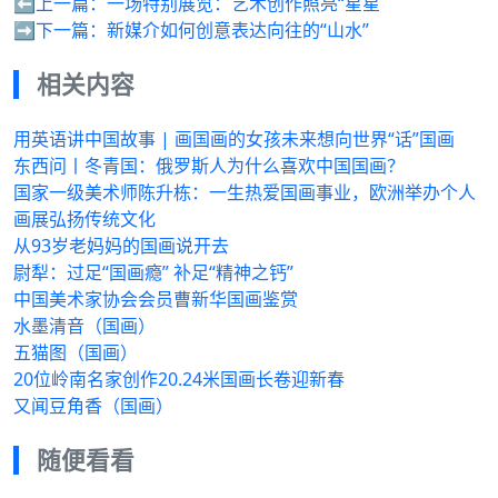
⬅️上一篇：
一场特别展览：艺术创作照亮“星星
➡️下一篇：
新媒介如何创意表达向往的“山水”
相关内容
用英语讲中国故事 | 画国画的女孩未来想向世界“话”国画
东西问丨冬青国：俄罗斯人为什么喜欢中国国画？
国家一级美术师陈升栋：一生热爱国画事业，欧洲举办个人
画展弘扬传统文化
从93岁老妈妈的国画说开去
尉犁：过足“国画瘾” 补足“精神之钙”
中国美术家协会会员曹新华国画鉴赏
水墨清音（国画）
五猫图（国画）
20位岭南名家创作20.24米国画长卷迎新春
又闻豆角香（国画）
随便看看