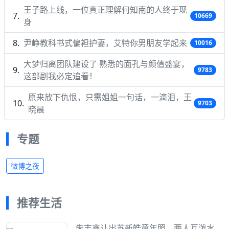
王子路上线，一位真正理解何知南的人终于现
10669
身
尹峥教科书式偏袒护妻，艾特你男朋友学起来
10016
大梦归离团队建设了 熟悉的面孔与颜值盛宴，
9783
这部剧我必定追看！
原来放下仇恨，只需姐姐一句话，一滴泪，王
9703
晓晨
专题
微博之夜
推荐生活
朱志鑫认出苏新皓童年照，两人互泼水