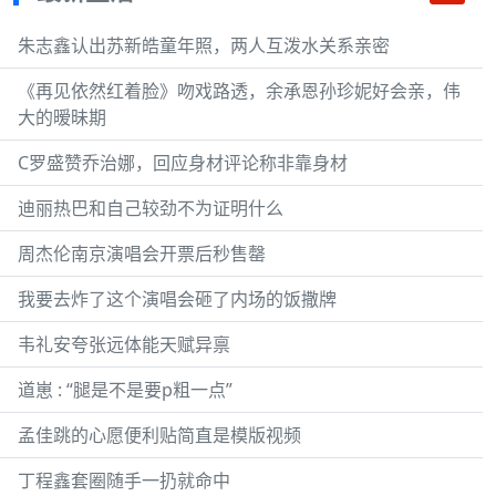
朱志鑫认出苏新皓童年照，两人互泼水关系亲密
《再见依然红着脸》吻戏路透，余承恩孙珍妮好会亲，伟
大的暧昧期
C罗盛赞乔治娜，回应身材评论称非靠身材
迪丽热巴和自己较劲不为证明什么
周杰伦南京演唱会开票后秒售罄
我要去炸了这个演唱会砸了内场的饭撒牌
韦礼安夸张远体能天赋异禀
道崽 : “腿是不是要p粗一点”
孟佳跳的心愿便利贴简直是模版视频
丁程鑫套圈随手一扔就命中