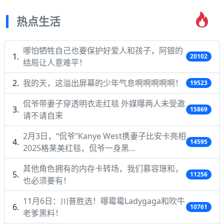
热点生活
哪怕牺牲自己也要保护好爱人和孩子，阿银的
20102
结局让人意难平！
我的天，这溢出屏幕的少年气息啊啊啊啊啊！
19523
侃爷带妻子穿透明衣走红毯 外媒曝两人未受邀
15869
请不请自来
2月3日，“侃爷”Kanye West携妻子比安卡亮相
14595
2025格莱美红毯，侃爷一身黑…
其他角色拥有的内存卡转场，我们慕容璟和，
11256
也必须要有！
11月6日：川普胜选！曝霉霉Ladygaga和吹牛
10761
老爹黑料！