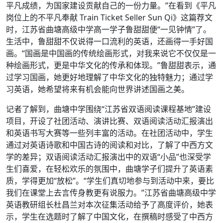
平凡成绩，为国家建设贡献自己的一份力量。”在看到《平凡
岗位上的不平凡奉献 Train Ticket Seller Sun Qi》这篇荐文
时，江苏省曲塘高级中学高一学子鲁甜甜便“一见钟情”了。
生活中，鲁甜甜不仅说得一口流利的英语，还画得一手好国
画。“国画是中国画的传统绘画形式，对我来说它不仅仅是一
种绘画形式，更是中华文化的传承和体现。”鲁甜甜表示，通
过学习国画，她更好地理解了中华文化的独特魅力；通过学
习英语，她希望将来有机会能向世界讲述国画之美。
记者了解到，曲塘中学围绕“江苏省双语阅读课程基地”建设
项目，开设了社团活动、演讲比赛、双语阅读活动汇报演出
和英语书写大赛等一些列丰富的活动。在社团活动中，学生
通过对英语诗歌和中国古诗的阅读和对比，了解了中西方文
学的差异；双语阅读活动汇报演出中的双语“小品”也深受学
生们喜爱，在轻松欢乐的氛围中，曲塘学子们提升了英语素
质，学得更加“放松”。“学生们真切地参与到活动中来，要比
我们在课堂上去言传身教更有说服力。”江苏省曲塘高级中学
英语教研组长杜昌兰对本次征集活动给予了高度评价，她表
示，学生在选题时了解了中国文化，在撰稿时感受了中西方