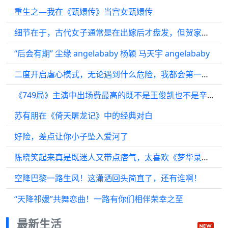
重生之—我在《甄嬛传》当宫女甄嬛传
细节在于，古代女子通常是在出嫁后才盘发，但贺家虽然看不起女子经商…
“后会有期” 尘缘 angelababy 杨颖 马天宇 angelababy
二度开启虐心模式，无论遇到什么危险，我都会第一时间守护在你身边
《749局》主演中出场费最高的既不是王俊凯也不是辛柏青，而是因跑男大火的他
苏有朋在《倚天屠龙记》中的经典对白
好险，差点让你小子坠入爱河了
陈晓笑起来真是既迷人又带点痞气，太喜欢《梦华录》了梦华录
空降巴黎一路生风！这潇洒回头简直了，还有谁啊！
“天降祁媛”共舞恋曲！一路有你们相伴荣幸之至
最新生活