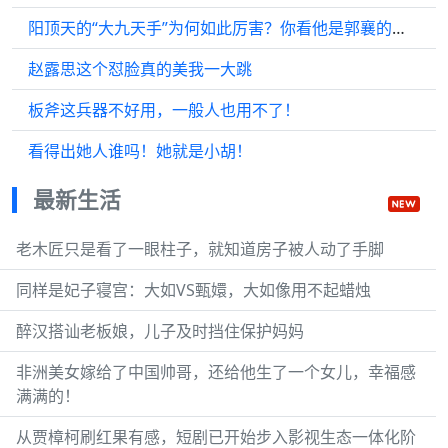
阳顶天的“大九天手”为何如此厉害？你看他是郭襄的谁，就懂了
赵露思这个怼脸真的美我一大跳
板斧这兵器不好用，一般人也用不了！
看得出她人谁吗！她就是小胡！
最新生活
老木匠只是看了一眼柱子，就知道房子被人动了手脚
同样是妃子寝宫：大如VS甄嬛，大如像用不起蜡烛
醉汉搭讪老板娘，儿子及时挡住保护妈妈
非洲美女嫁给了中国帅哥，还给他生了一个女儿，幸福感
满满的！
从贾樟柯刷红果有感，短剧已开始步入影视生态一体化阶