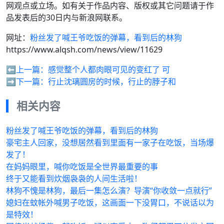
网观点或立场。如有关于作品内容、版权或其它问题请于作
品发表后的30日内与新浪网联系。
网址：
粉丝发了喊王爷吃饭的弹幕，看到后的林狗
https://www.alqsh.com/news/view/11629
⬅️上一篇：
感觉整个人都肉眼可见的变红了 可
➡️下一篇：
行止沈璃圆房的时候，行止的脖子和
相关内容
粉丝发了喊王爷吃饭的弹幕，看到后的林狗
豪宅主人回家，没想居然看到里面有一家子在吃饭，当场爆
发了！
在妈妈眼里，喊你吃饭是全世界最重要的事
终于又能看到炊烟袅袅的人间生活啦！
林狗不愧是林狗，最后一集怎么演？导演“你收敛一点就行”
媳妇在蚊帐外喊男子吃饭，这画面一下没胃口，不说话以为
是特效！