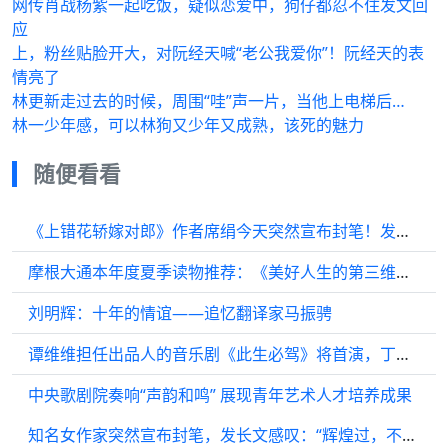
网传肖战杨紫一起吃饭，疑似恋爱中，狗仔都忍不住发文回
应
上，粉丝贴脸开大，对阮经天喊“老公我爱你”！阮经天的表
情亮了
林更新走过去的时候，周围“哇”声一片，当他上电梯后…
林一少年感，可以林狗又少年又成熟，该死的魅力
随便看看
《上错花轿嫁对郎》作者席绢今天突然宣布封笔！发文：我爱你们，再见
摩根大通本年度夏季读物推荐：《美好人生的第三维度》
刘明辉：十年的情谊——追忆翻译家马振骋
谭维维担任出品人的音乐剧《此生必驾》将首演，丁真参演！
中央歌剧院奏响“声韵和鸣” 展现青年艺术人才培养成果
知名女作家突然宣布封笔，发长文感叹：“辉煌过，不抱怨”；网友：我的整个青春都是她