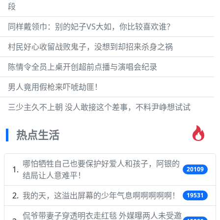
段
同样戴领巾：别的妃子VS大如，你比较喜欢谁？
村民好心收留战败鬼子，没想到却招来杀身之祸
陈情令全员上桌开创超前点播与演唱会纪录
男人竟用假枪来吓唬劫匪！
三少主久不上朝 没人敢接这个差事，不料尹峥想试试
热点生活
哪怕牺牲自己也要保护好爱人和孩子，阿银的
20109
结局让人意难平！
我的天，这溢出屏幕的少年气息啊啊啊啊啊！
19531
侃爷带妻子穿透明衣走红毯 外媒曝两人未受邀