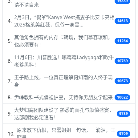
15889
请不请自来
2月3日，“侃爷”Kanye West携妻子比安卡亮相
14613
2025格莱美红毯，侃爷一身黑…
其他角色拥有的内存卡转场，我们慕容璟和，
11264
也必须要有！
11月6日：川普胜选！曝霉霉Ladygaga和吹牛
10769
老爹黑料！
王子路上线，一位真正理解何知南的人终于现
10673
身
尹峥教科书式偏袒护妻，艾特你男朋友学起来
10022
大梦归离团队建设了 熟悉的面孔与颜值盛宴，
9789
这部剧我必定追看！
原来放下仇恨，只需姐姐一句话，一滴泪，王
9709
晓晨