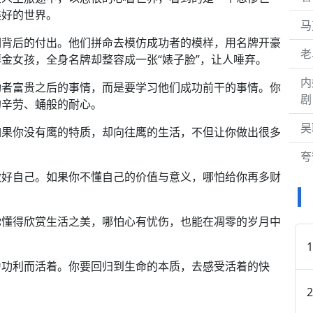
美好的世界。
马
们背后的付出。他们拼命去模仿成功者的模样，用名牌开豪
老
金女孩，全身名牌却整容成一张“婊子脸”，让人唾弃。
内
功者富贵之后的事情，而是要学习他们成功前干的事情。你
剧
的辛劳、蛹般的耐心。
吴
如果你没有鹰的特质，却向往鹰的生活，不但让你做出很多
夸
做好自己。如果你不懂自己的价值与意义，哪怕给你再多财
你懂得欣赏生活之美，哪怕心有忧伤，也能在凋零的岁月中
为功利而活着。你要回归到生命的本质，去感受活着的快