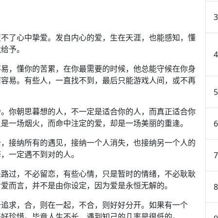
变不了心中挚爱。发自内心的爱，生在天涯，也能感知，懂
默给予。
不易，懂你的苦累，在你最需要的时候，他总能守候在你身
何容易。有些人，一直找不到，最后只能游戏人间，或不再
妙。你朝思暮想的人，不一定是适合你的人，而真正适合你
只是一场烟火，而命中注定的爱，却是一场美丽的重逢。
去，接纳所有的遇见，接纳一个人消失，也接纳另一个人的
悔，一定遇不到对的人。
是路过，不必留恋，有些心情，只是暂时的情绪，不必耿耿
对爱而言，并不是由你设定，因为爱是永恒无解的。
去追求，合，则在一起，不合，则好好分开。如果有一个
好好珍惜。毕竟人生不长，遇到知己的几率是很低的。