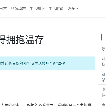
日常
品牌动态
生活知识
生活时尚
更多
得拥抱温存
浪
从
延长其保鲜期？ #生活技巧# #电器#
标
这
哈
李
热
看
在人生旅途中，以怨恨的心看世界，看到的是一个悲惨世