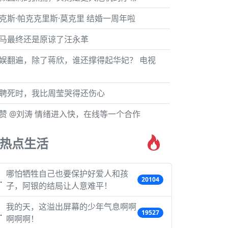
克斯·帕克克里斯·莫克里 结婚一周年啦
马最终还是原谅了汪永革
娱翻遍，除了蒋欣，谁还撑得起华妃？ 电视
聘死时，我比周莹哭得还伤心
赞 @刘涛 情绪进入快，在线等一个合作
热点生活
哪怕牺牲自己也要保护好爱人和孩
20104
子，阿银的结局让人意难平！
我的天，这溢出屏幕的少年气息啊啊
19527
啊啊啊！