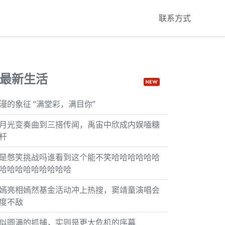
联系方式
最新生活
漫的象征 “满堂彩，满目你”
月光变奏曲到三搭传闻，禹宙中欣成内娱嗑糖
杆
是憋笑挑战吗谁看到这个能不笑哈哈哈哈哈哈
哈哈哈哈哈哈哈哈哈
嫣亮相嫣然基金活动冲上热搜，窦靖童演唱会
度不敌
似圆满的抓捕，实则是更大危机的序幕