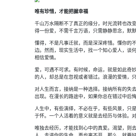
唯有珍惜，才能把握幸福
千山万水隔断不了真正的缘分，时光流转也改
得一份爱，不需千言万语，只需静静思念，默
懂得，不是凡事迁就，而是深深疼惜。懂你的
边。然而，现实生活中，找一个知心爱人，谈
相信爱情。
爱，可遇不可求。有时候，命运，就是如此奇
的人，却总是在忽视或者错过。浪漫的爱情，
对人生而言，接纳是一种选择。接纳所有的失
出现。在漫长的路途中，如果你总在错过中后
人生中，有些演绎，不必在乎，有些风景，只
于怀。一个人活着的意义就是去经历与体验。
唯独去经历，才能找到心中的真爱。渴望，则
人，走进你的生命，再也离不开，那么，就要