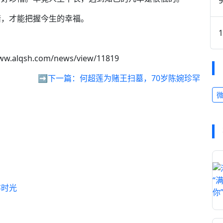
惜，才能把握今生的幸福。
ww.alqsh.com/news/view/11819
➡️下一篇：
何超莲为赌王扫墓，70岁陈婉珍罕
存时光