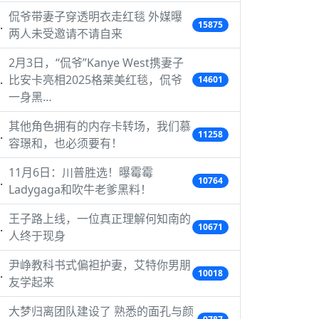
侃爷带妻子穿透明衣走红毯 外媒曝
15875
两人未受邀请不请自来
2月3日，“侃爷”Kanye West携妻子
比安卡亮相2025格莱美红毯，侃爷
14601
一身黑…
其他角色拥有的内存卡转场，我们慕
11258
容璟和，也必须要有！
11月6日：川普胜选！曝霉霉
10764
Ladygaga和吹牛老爹黑料！
王子路上线，一位真正理解何知南的
10671
人终于现身
尹峥教科书式偏袒护妻，艾特你男朋
10018
友学起来
大梦归离团队建设了 熟悉的面孔与颜