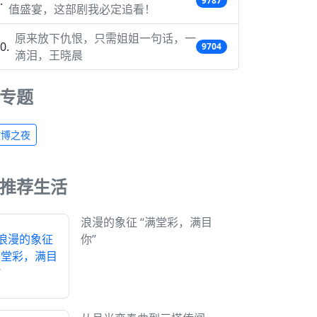
9787
值盛宴，这部剧我必定追看！
原来放下仇恨，只需姐姐一句话，一
9704
滴泪，王晓晨
专题
微博之夜
推荐生活
浪漫的象征 “满堂彩，满目
你”