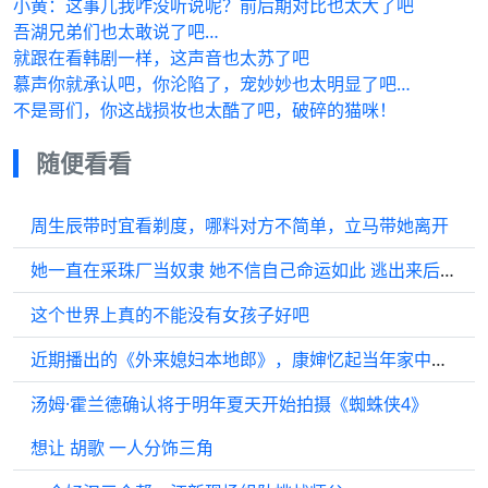
小黄：这事儿我咋没听说呢？前后期对比也太大了吧
吾湖兄弟们也太敢说了吧…
就跟在看韩剧一样，这声音也太苏了吧
慕声你就承认吧，你沦陷了，宠妙妙也太明显了吧…
不是哥们，你这战损妆也太酷了吧，破碎的猫咪！
随便看看
周生辰带时宜看剃度，哪料对方不简单，立马带她离开
她一直在采珠厂当奴隶 她不信自己命运如此 逃出来后一步步经商
这个世界上真的不能没有女孩子好吧
近期播出的《外来媳妇本地郎》，康婶忆起当年家中往事，引得网友纷纷感慨…
汤姆·霍兰德确认将于明年夏天开始拍摄《蜘蛛侠4》
想让 胡歌 一人分饰三角