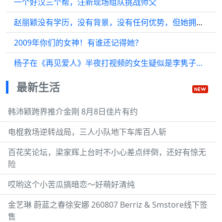
一个好汉三个帮，汪新现场组队挑战师父
赵丽颖没有学历，没有背景，没有任何优势，但她拥有一颗永不放弃的心！
2009年你们的女神！有谁还记得她？
杨子在《再见爱人》半夜打视频的女生疑似是李隽子…
最新生活
韩沛颖跨界推介金刚 8月8日佳片有约
电棍救场逆转战局，三人小队地下车库百人斩
百花奖论坛，梁家辉上台时不小心差点绊倒，还好有惊无
险
哎哟这个小苦瓜搞暗恋～好萌好清纯
金艺琳 蔚蓝之春徐安娜 260807 Berriz & Smstore线下签
售