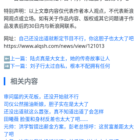
特别声明：以上文章内容仅代表作者本人观点，不代表新浪
网观点或立场。如有关于作品内容、版权或其它问题请于作
品发表后的30日内与新浪网联系。
网址：
自己还没出道就断定节目不行，你这胆子也太大了吧
https://www.alqsh.com/news/view/121013
⬅️上一篇：
陆贞真是大女主，她的传奇故事让人
➡️下一篇：
刘子行太过自私，根本不配拥有任何
相关内容
审问届的天花板，还没开始就不行
司仪公然揩油新娘，胆子实在是太大了
还没出道就这么嚣张，真不知道出道了会怎样
田曦薇 脸蛋和身材反差也太大了吧……
元帅：洪学智提出薪金方案，彭老总惊呼：这贫富差距太大
了吧