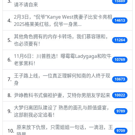
15889
请不请自来
2月3日，“侃爷”Kanye West携妻子比安卡亮相
14613
2025格莱美红毯，侃爷一身黑…
其他角色拥有的内存卡转场，我们慕容璟和，
11264
也必须要有！
11月6日：川普胜选！曝霉霉Ladygaga和吹牛
10769
老爹黑料！
王子路上线，一位真正理解何知南的人终于现
10673
身
尹峥教科书式偏袒护妻，艾特你男朋友学起来
10022
大梦归离团队建设了 熟悉的面孔与颜值盛宴，
9789
这部剧我必定追看！
原来放下仇恨，只需姐姐一句话，一滴泪，王
9709
晓晨