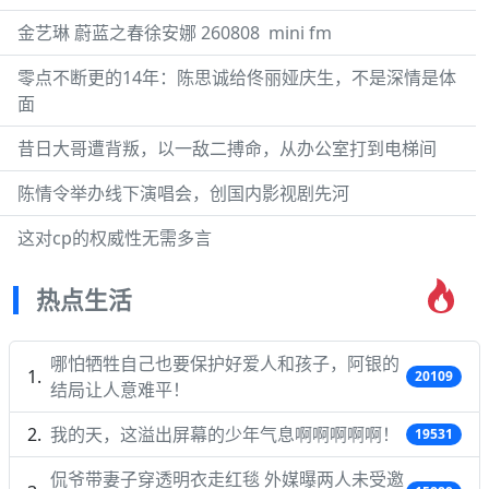
金艺琳 蔚蓝之春徐安娜 260808 ​​​ mini fm
零点不断更的14年：陈思诚给佟丽娅庆生，不是深情是体
面
昔日大哥遭背叛，以一敌二搏命，从办公室打到电梯间
陈情令举办线下演唱会，创国内影视剧先河
这对cp的权威性无需多言
热点生活
哪怕牺牲自己也要保护好爱人和孩子，阿银的
20109
结局让人意难平！
我的天，这溢出屏幕的少年气息啊啊啊啊啊！
19531
侃爷带妻子穿透明衣走红毯 外媒曝两人未受邀