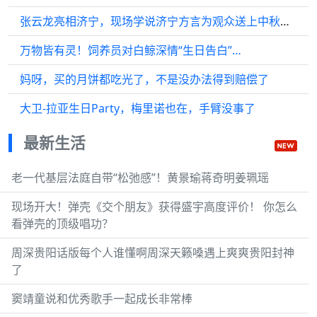
张云龙亮相济宁，现场学说济宁方言为观众送上中秋祝福…
万物皆有灵！饲养员对白鲸深情“生日告白”…
妈呀，买的月饼都吃光了，不是没办法得到赔偿了
大卫-拉亚生日Party，梅里诺也在，手臂没事了
最新生活
老一代基层法庭自带“松弛感”！黄景瑜蒋奇明姜珮瑶
现场开大！弹壳《交个朋友》获得盛宇高度评价！ 你怎么
看弹壳的顶级唱功？
周深贵阳话版每个人谁懂啊周深天籁嗓遇上爽爽贵阳封神
了
窦靖童说和优秀歌手一起成长非常棒