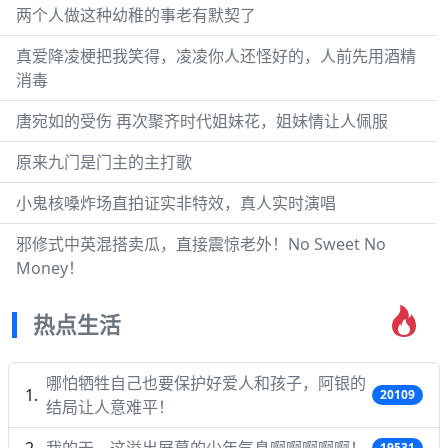
两个人做这种幼稚的事老有默契了
真爱降凌梗把我笑得，凌凌你人还怪好的，人前先用酒精
消毒
唐宛如的受伤 再次聚齐时代姐妹花，姐妹情让人佩服
原来九门是门主的主打歌
小鬼核嗓炸场直拍证实非特效，真人实时演唱
邪修式中英混搭卖瓜，直接震惊老外！No Sweet No
Money！
热点生活
哪怕牺牲自己也要保护好爱人和孩子，阿银的
20109
结局让人意难平！
我的天，这溢出屏幕的少年气息啊啊啊啊啊！
19531