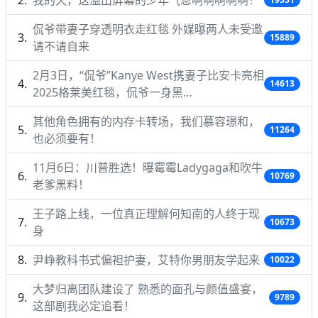
侃爷带妻子穿透明衣走红毯 外媒曝两人未受邀
15889
请不请自来
2月3日，“侃爷”Kanye West携妻子比安卡亮相
14613
2025格莱美红毯，侃爷一身黑…
其他角色拥有的内存卡转场，我们慕容璟和，
11264
也必须要有！
11月6日：川普胜选！曝霉霉Ladygaga和吹牛
10769
老爹黑料！
王子路上线，一位真正理解何知南的人终于现
10673
身
尹峥教科书式偏袒护妻，艾特你男朋友学起来
10022
大梦归离团队建设了 熟悉的面孔与颜值盛宴，
9789
这部剧我必定追看！