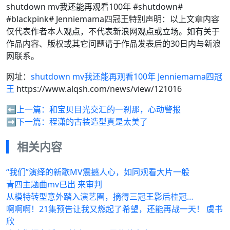
shutdown mv我还能再观看100年 #shutdown#
#blackpink# Jenniemama四冠王特别声明：以上文章内容
仅代表作者本人观点，不代表新浪网观点或立场。如有关于
作品内容、版权或其它问题请于作品发表后的30日内与新浪
网联系。
网址：
shutdown mv我还能再观看100年 Jenniemama四冠
王
https://www.alqsh.com/news/view/121016
⬅️上一篇：
和宝贝目光交汇的一刹那，心动警报
➡️下一篇：
程潇的古装造型真是太美了
相关内容
“我们”演绎的新歌MV震撼人心，如同观看大片一般
青四主题曲mv已出 来审判
从模特转型意外踏入演艺圈，摘得三冠王影后桂冠…
啊啊啊！21集预告让我又燃起了希望，还能再战一天！ 虞书
欣