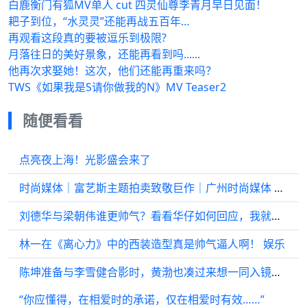
白鹿衡门有狐MV单人 cut 四灵仙尊李青月早日见面！
耙子到位，“水灵灵”还能再战五百年…
再观看这段真的要被逗乐到极限?
月落往日的美好景象，还能再看到吗......
他再次求娶她！这次，他们还能再重来吗？
TWS《如果我是S请你做我的N》MV Teaser2
随便看看
点亮夜上海！光影盛会来了
时尚媒体｜富艺斯主题拍卖致敬巨作｜广州时尚媒体 集团 传媒
刘德华与梁朝伟谁更帅气？看看华仔如何回应，我就这样自我安慰啦！ 刘德华
林一在《离心力》中的西装造型真是帅气逼人啊！ 娱乐
陈坤准备与李雪健合影时，黄渤也凑过来想一同入镜，你理解陈坤的举动吗？
“你应懂得，在相爱时的承诺，仅在相爱时有效……”