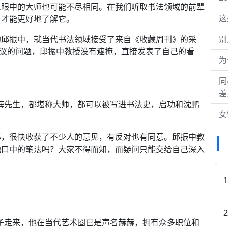
人眼中的大师也可能不尽相同。在我们听取书法领域的前辈
这
，才能更好地了解它。
的邱振中，就当代书法领域接受了来自《收藏周刊》的采
别
争议的问题，邱振中教授没有遮掩，直接发表了自己的看
为
同
差
海先生，都堪称大师，都可以被写进书法史，启功和沈鹏
女
率，很快收获了不少人的意见，有反对也有同意。邱振中教
他口中的笔法吗？大家不得而知，而疑问只能交给自己深入
辈子走来，他在当代艺术圈已是声名赫赫，拥有众多职位和