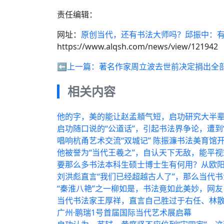
责任编辑：
网址：
原创当代，还有书法大师吗？邱振中：
https://www.alqsh.com/news/view/121942
⬅️上一篇：
著名作家周立波去世前决定捐出全
相关内容
他的字，美的能让赵孟頫气短，启功研究大半
启功随口说的“公道话”，引起书法界争论，遭到
唱响杭甬艺术交流“双城记” 陈振濂书法美育馆
他被誉为“当代王羲之”，自认天下无敌，能平
要那么多书法本科生硕士博士生有何用？从欧
刘洪彪直言“我们已经超越古人了”，那么当代
“秦淮八艳”之一柳如是，书法竟如此美妙，网
当代书法家王厚祥，直言自己胜过于右任、林
广州·鹏瑞1号首届国际当代艺术展启幕