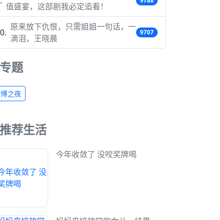
9788
值盛宴，这部剧我必定追看！
原来放下仇恨，只需姐姐一句话，一
9707
滴泪，王晓晨
专题
微博之夜
推荐生活
今年收敛了 没咬奖牌喝