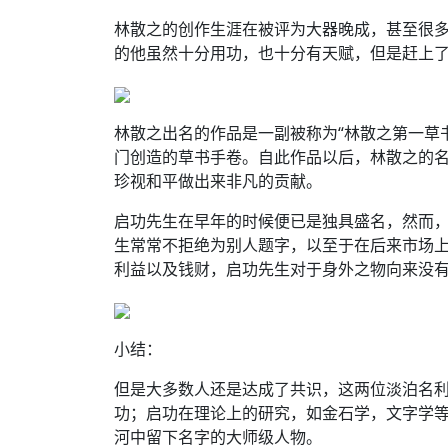
林散之的创作生涯在被评为大器晚成，甚至很
的他虽然十分用功，也十分有天赋，但是赶上
林散之出名的作品是一副被称为“林散之第一草书
门创造的草书手卷。自此作品以后，林散之的
珍视和平做出来非凡的贡献。
启功先生在早年的时候便已是独具盛名，然而
生常常不拒绝为别人题字，以至于在后来市场
利益以及钱财，启功先生对于身外之物向来没
小结：
但是大多数人还是达成了共识，这两位淡泊名
功；启功在理论上的研究，如金石学，文字学
河中留下名字的大师级人物。