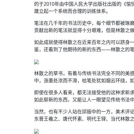
的于2010年由中国人民大学出版社出版的《愉
建立起一个系统而合理的训练体系。
笔法在几千年的书法历史中，每个细节都被琢
贡献出新的笔法就显得十分艰难，但是林散之
如此成就使得林散之在近来百年之内可以跻身
鉴，还看到了他期待的新的东西——林散之的
林散之的草书，有着与传统书法完全不同的美
中，涨墨处浓而不滞，枯笔处犹如烟云环绕，
即使在很多人看来，都无法接受他的这种求新
如此崭新的东西，又能让人一眼望见传统书法
当然，也有不少人站在邱振中的一方，美术评论
东晋王羲之、唐代怀素、明代王铎、当代林散之