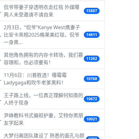
侃爷带妻子穿透明衣走红毯 外媒曝
15887
两人未受邀请不请自来
2月3日，“侃爷”Kanye West携妻子
比安卡亮相2025格莱美红毯，侃爷
14611
一身黑…
其他角色拥有的内存卡转场，我们慕
11262
容璟和，也必须要有！
11月6日：川普胜选！曝霉霉
10768
Ladygaga和吹牛老爹黑料！
王子路上线，一位真正理解何知南的
10672
人终于现身
尹峥教科书式偏袒护妻，艾特你男朋
10021
友学起来
大梦归离团队建设了 熟悉的面孔与颜