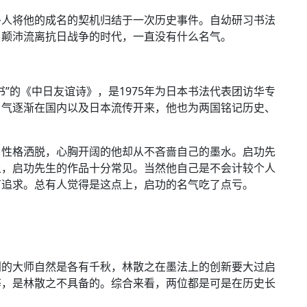
多人将他的成名的契机归结于一次历史事件。自幼研习书法
了颠沛流离抗日战争的时代，一直没有什么名气。
”的《中日友谊诗》，是1975年为日本书法代表团访华专
名气逐渐在国内以及日本流传开来，他也为两国铭记历史、
，性格洒脱，心胸开阔的他却从不吝啬自己的墨水。启功先
上，启功先生的作品十分常见。当然他自己是不会计较个人
有追求。总有人觉得是这点上，启功的名气吃了点亏。
利的大师自然是各有千秋，林散之在墨法上的创新要大过启
等，是林散之不具备的。综合来看，两位都是可是在历史长