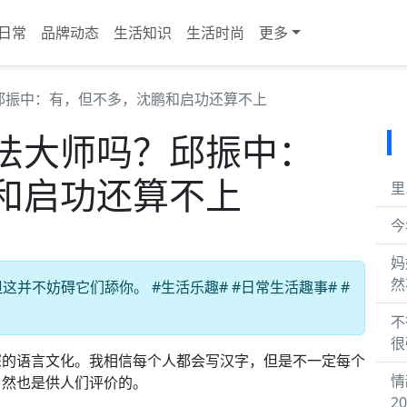
日常
品牌动态
生活知识
生活时尚
更多
邱振中：有，但不多，沈鹏和启功还算不上
法大师吗？邱振中：
和启功还算不上
里
今
妈
然
并不妨碍它们舔你。 #生活乐趣# #日常生活趣事# #
不
很
深的语言文化。我相信每个人都会写汉字，但是不一定每个
情
自然也是供人们评价的。
20