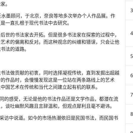
论家。
任水墨顾问，于北京，奈良等地多次举办个人作品展。作
更是一直扎根于现代书法中去研究。
待后世的书法家去开拓。但是很多书法家在探索的过程中，
法艺术的偏离和反对。而这种观念的纠缠和错误，只会让他
代书法的道路。
代书法做贡献的初衷，同时选择凝视传统，直到发掘出超越
中的作品时，会慢慢发现这是一位站在两条路线上的艺术
让中国艺术在传统和当代之间建立起有机的联系。
不同的感受，无论是他的书法作品还是文学作品，都潜在流
人，谈吐幽默风趣且言辞温和，但观点犀利且毫不避讳。
在采访中说道。如今的市场热潮依旧是民国书法，而民国书