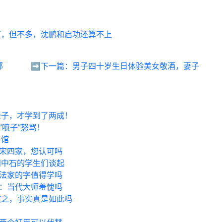
有，但不多，沈鹏和启功还算不上
部
➡️下一篇：
男子四十岁生日体验美女敬酒，妻子
辈子，才学到了两成！
“喷子”怒骂！
开馆
视宋四家，您认可吗
阳中石的学生们谈起
书法家的字值得学吗
友：当代大师羞愧吗
散之，事实真是如此吗