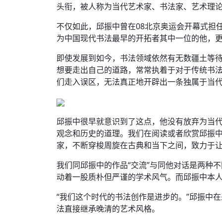
头衔，被人称为当代艺术家、书法家、艺术理
不仅如此，邱振中曾在08北京奥运会开幕式担
为中国现代书法最早的开拓者其中一位的他，
即使发展到如今，书法领域依然有无数疆土等
想要走出自己的道路，常常执着于对于传统书
们走入误区，无法真正地开辟出一条独属于当
邱振中很早就意识到了这点，他没有放弃为当
观念和历史的道理。我们在阅读或者欣赏邱振
家，不断穿梭周旋在古典和当下之间，致力于
我们同邱振中的作品“交流”与同他对话是两种
动着一股质朴但严谨的学术风气。而邱振中本
“我们这个时代的书法创作是进步的。”邱振中
法直接继承晚清的艺术风格。