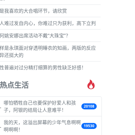
是我喜欢的大合唱环节，请欣赏
人难过发自内心，你难过只为获利，高下立判
何姚安娜出席活动不戴“大珠宝”？
样是永琪面对穿透明睡衣的知画，两版的反应
异还挺大的
性普遍对过分精打细算的男性缺乏好感！
热点生活
哪怕牺牲自己也要保护好爱人和孩
20108
子，阿银的结局让人意难平！
我的天，这溢出屏幕的少年气息啊啊
19530
啊啊啊！