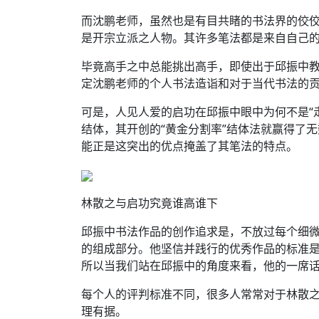
而沈鹏老师，虽然也是有目共睹的书法界的佼
是开宗立派之人物。其许多笔法都是来自自己
毕竟高手之中总能挑出高手，即使出于邱振中
定沈鹏老师的个人书法造诣和对于当代书法的
可是，人见人爱的启功在邱振中眼中为何不是“
结体，其开创的“黄金分割率”结体法就赢得了
能正是这突出的优点掩盖了其笔法的特点。
林散之与启功究竟谁高谁下
邱振中书法作品的创作追求是，不放过每个细
的组成部分。他坚信并践行的优秀作品的标准
所以当我们站在邱振中的角度来看，他的一席
每个人的评判标准不同，很多人常常对于林散
理有据。