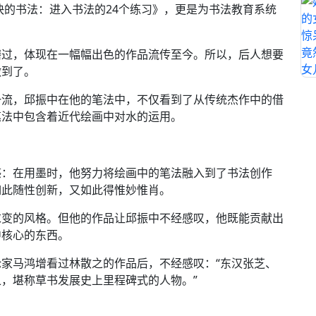
快的书法：进入书法的24个练习》，更是为书法教育系统
磨过，体现在一幅幅出色的作品流传至今。所以，后人想要
做到了。
一流，邱振中在他的笔法中，不仅看到了从传统杰作中的借
笔法中包含着近代绘画中对水的运用。
感：在用墨时，他努力将绘画中的笔法融入到了书法创作
如此随性创新，又如此得惟妙惟肖。
求变的风格。但他的作品让邱振中不经感叹，他既能贡献出
中核心的东西。
家马鸿增看过林散之的作品后，不经感叹：“东汉张芝、
，堪称草书发展史上里程碑式的人物。”