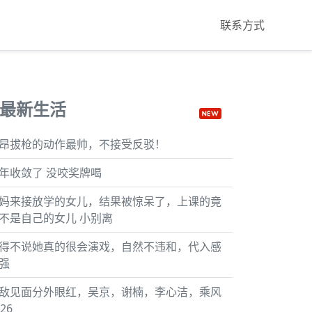
联系方式
最新生活
昂拔枪的动作最帅，不接受反驳！
年收敛了 没咬奖牌喝
妈来接放学的女儿，结果被惊呆了，上课的竟
不是自己的女儿 小别离
得不说她真的很会演戏，自然不违和，代入感
强
敌见面分外眼红，吴京，谢楠，李心洁，乘风
26