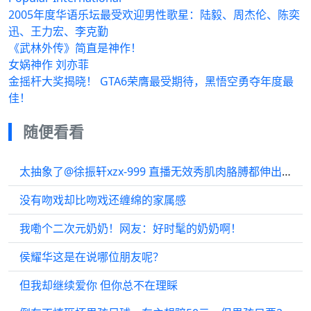
2005年度华语乐坛最受欢迎男性歌星：陆毅、周杰伦、陈奕
迅、王力宏、李克勤
《武林外传》简直是神作！
女娲神作 刘亦菲
金摇杆大奖揭晓！ GTA6荣膺最受期待，黑悟空勇夺年度最
佳！
随便看看
太抽象了@徐振轩xzx-999 直播无效秀肌肉胳膊都伸出框了看了个寂寞…
没有吻戏却比吻戏还缠绵的家属感
我嘞个二次元奶奶！网友：好时髦的奶奶啊！
侯耀华这是在说哪位朋友呢？
但我却继续爱你 但你总不在理睬