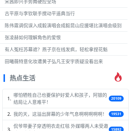
宋茜即兴手势舞硬控全场
古平原与李钦联手搅动平遥典当行
陈伟霆调侃误入成毅演唱会成毅昆山应援堪比演唱会级别
张凌赫如何理解角色的爱恨
有人冤枉苏幕遮？燕子京在线发疯，轻松拿捏花魁
田曦薇特意化妆遭黄子弘凡王安宇质疑没看出来
热点生活
哪怕牺牲自己也要保护好爱人和孩子，阿银的
20109
结局让人意难平！
我的天，这溢出屏幕的少年气息啊啊啊啊啊！
19531
侃爷带妻子穿透明衣走红毯 外媒曝两人未受邀
15892