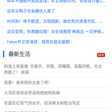
倒车不慎砸坏男孩足球，车主想赔50元，但男孩只要20元
这年头鸭子也会模仿人类了
时间到！绝不剧透，文明观剧，做优秀的津港市民，严格遵观剧守则！
这位型男，你真酷炫哦！向全球推荐 林高远 一见钟情 理想型男
Faker外交部演讲：我现在是全盛期…
最新生活
刺激之夜直播 ​ 华晨宇、宋茜、田曦薇、吴磊同框，也太
养眼了！ 新娱
我靠！吴祎琏你太美了吧！
大湾区哥哥说粤语亮相披荆斩棘
任嘉伦红毯气场全开，如深根大树稳当笃定