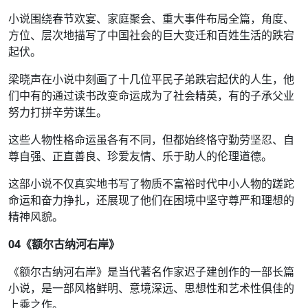
小说围绕春节欢宴、家庭聚会、重大事件布局全篇，角度、
方位、层次地描写了中国社会的巨大变迁和百姓生活的跌宕
起伏。
梁晓声在小说中刻画了十几位平民子弟跌宕起伏的人生，他
们中有的通过读书改变命运成为了社会精英，有的子承父业
努力打拼辛劳谋生。
这些人物性格命运虽各有不同，但都始终恪守勤劳坚忍、自
尊自强、正直善良、珍爱友情、乐于助人的伦理道德。
这部小说不仅真实地书写了物质不富裕时代中小人物的蹉跎
命运和奋力挣扎，还展现了他们在困境中坚守尊严和理想的
精神风貌。
04
《额尔古纳河右岸》
《额尔古纳河右岸》是当代著名作家迟子建创作的一部长篇
小说，是一部风格鲜明、意境深远、思想性和艺术性俱佳的
上乘之作。