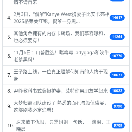
请不请自来
2月3日，“侃爷”Kanye West携妻子比安卡亮相
14617
2025格莱美红毯，侃爷一身黑…
其他角色拥有的内存卡转场，我们慕容璟和，
11264
也必须要有！
11月6日：川普胜选！曝霉霉Ladygaga和吹牛
10770
老爹黑料！
王子路上线，一位真正理解何知南的人终于现
10673
身
尹峥教科书式偏袒护妻，艾特你男朋友学起来
10022
大梦归离团队建设了 熟悉的面孔与颜值盛宴，
9790
这部剧我必定追看！
原来放下仇恨，只需姐姐一句话，一滴泪，王
9709
晓晨