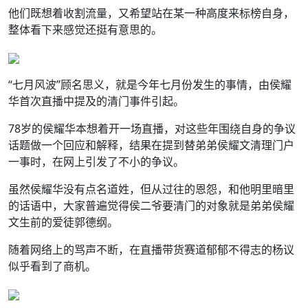
他们既想着收割流量，又希望站在某一种高度来标榜自身，
整体看下来感觉还挺有意思的。
“七月风波”顾名思义，就是今年七月份发生的事情，由侯耀
华首次直播中提及的清门事件引起。
78岁的侯耀华本想着开一场直播，对这些年围绕自身的争议
话题做一个回应和解释，结果在提到替弟弟侯耀文清理门户
一事时，在网上引发了不小的争议。
虽然侯耀华没有点名道姓，但从过往的恩怨，和他明里暗里
的话语中，大家普遍觉得侯二爷要清门的对象就是弟弟侯耀
文生前的爱徒郭德纲。
随着网络上的骂声不断，在直播带货赛道郁郁不得志的杨议
似乎看到了商机。