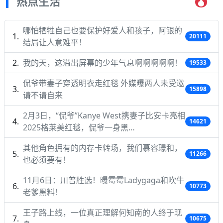
热点生活
哪怕牺牲自己也要保护好爱人和孩子，阿银的
20111
结局让人意难平！
我的天，这溢出屏幕的少年气息啊啊啊啊啊！
19533
侃爷带妻子穿透明衣走红毯 外媒曝两人未受邀
15898
请不请自来
2月3日，“侃爷”Kanye West携妻子比安卡亮相
14621
2025格莱美红毯，侃爷一身黑…
其他角色拥有的内存卡转场，我们慕容璟和，
11266
也必须要有！
11月6日：川普胜选！曝霉霉Ladygaga和吹牛
10773
老爹黑料！
王子路上线，一位真正理解何知南的人终于现
10675