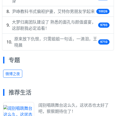
身
尹峥教科书式偏袒护妻，艾特你男朋友学起来
10026
大梦归离团队建设了 熟悉的面孔与颜值盛宴，
9793
这部剧我必定追看！
原来放下仇恨，只需姐姐一句话，一滴泪，王
9710
晓晨
专题
微博之夜
推荐生活
阔别唱跳舞台这么久，这状态也太好了
吧，狠狠期待住了！