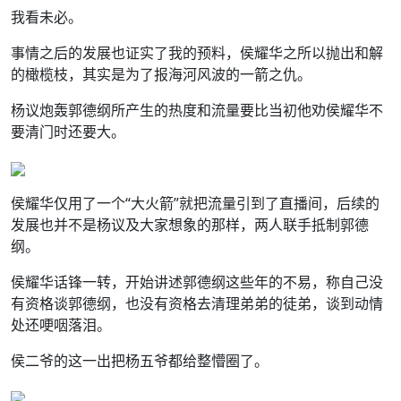
我看未必。
事情之后的发展也证实了我的预料，侯耀华之所以抛出和解
的橄榄枝，其实是为了报海河风波的一箭之仇。
杨议炮轰郭德纲所产生的热度和流量要比当初他劝侯耀华不
要清门时还要大。
侯耀华仅用了一个“大火箭”就把流量引到了直播间，后续的
发展也并不是杨议及大家想象的那样，两人联手抵制郭德
纲。
侯耀华话锋一转，开始讲述郭德纲这些年的不易，称自己没
有资格谈郭德纲，也没有资格去清理弟弟的徒弟，谈到动情
处还哽咽落泪。
侯二爷的这一出把杨五爷都给整懵圈了。