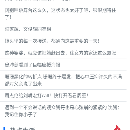
阔别唱跳舞台这么久，这状态也太好了吧，狠狠期待住
了！
梁家辉、文俊辉同亮相
镜头里的每一次接送，都通向这最重要的一天！
这种婆婆，就应该把她赶出去，住女方的家还这么嚣张
曾沛慈看到了巨幅应援海报
珊珊黑化的转折点 珊珊终于爆发，把心中压抑许久的不满
都对父亲说了出来
周杰伦给刘畊宏打call！快打开看看周董！
遇到一个不会说话的观众腾哥也是心弦崩的紧紧的 沈腾：
我记住你小子了