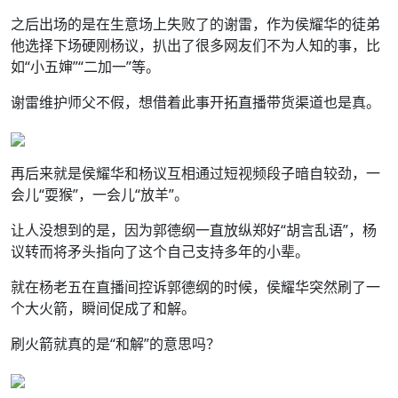
之后出场的是在生意场上失败了的谢雷，作为侯耀华的徒弟
他选择下场硬刚杨议，扒出了很多网友们不为人知的事，比
如“小五婶”“二加一”等。
谢雷维护师父不假，想借着此事开拓直播带货渠道也是真。
再后来就是侯耀华和杨议互相通过短视频段子暗自较劲，一
会儿“耍猴”，一会儿“放羊”。
让人没想到的是，因为郭德纲一直放纵郑好“胡言乱语”，杨
议转而将矛头指向了这个自己支持多年的小辈。
就在杨老五在直播间控诉郭德纲的时候，侯耀华突然刷了一
个大火箭，瞬间促成了和解。
刷火箭就真的是“和解”的意思吗？