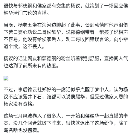
很快与郭德纲和侯家都有交集的杨议，就策划了一场回应侯
耀华清门言论的直播。
当晚，杨老五坐在海河边聊起了此事，谈到动情时他声泪俱
下苦口婆心劝说二哥侯耀华，说郭德纲带着一帮孩子说相声
不容易，他没有给侯家丢人，劝二哥收回错误言论，向小辈
道个歉，这不丢人。
杨议的话让网友和郭德纲的粉丝听着特别舒服，直播间人气
也达到了前所未有的热度。
不过，事后德云社郑好的一席话似乎点醒了梦中人，认为杨
议不应该落井下石，谁都可以说侯耀华，但受过侯家大恩的
杨家没有资格。
这场七月风波卷入了很多人，一开始和侯耀华一起直播的李
宽，没几个回合就败下阵来，很快就退出了这场纷争，除了
骂名啥也没捞着。