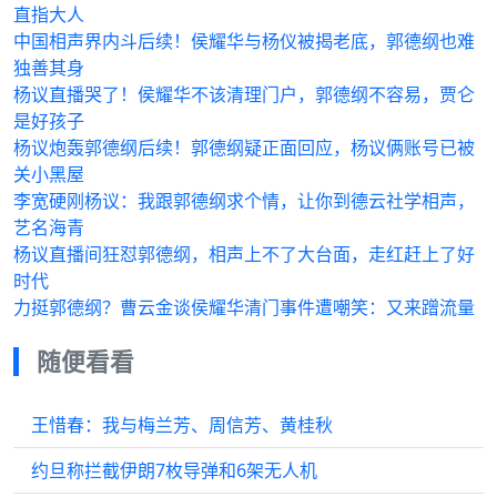
直指大人
中国相声界内斗后续！侯耀华与杨仪被揭老底，郭德纲也难
独善其身
杨议直播哭了！侯耀华不该清理门户，郭德纲不容易，贾仑
是好孩子
杨议炮轰郭德纲后续！郭德纲疑正面回应，杨议俩账号已被
关小黑屋
李宽硬刚杨议：我跟郭德纲求个情，让你到德云社学相声，
艺名海青
杨议直播间狂怼郭德纲，相声上不了大台面，走红赶上了好
时代
力挺郭德纲？曹云金谈侯耀华清门事件遭嘲笑：又来蹭流量
随便看看
王惜春：我与梅兰芳、周信芳、黄桂秋
约旦称拦截伊朗7枚导弹和6架无人机