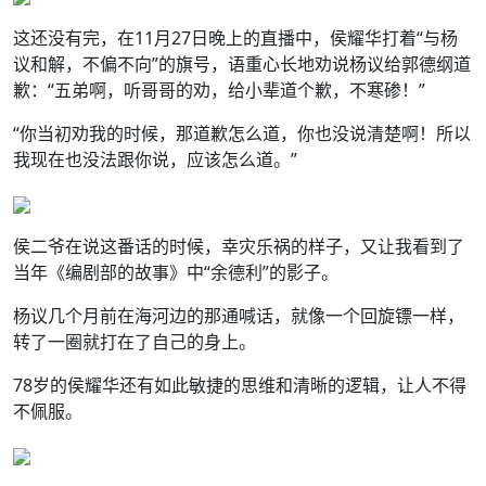
这还没有完，在11月27日晚上的直播中，侯耀华打着“与杨
议和解，不偏不向”的旗号，语重心长地劝说杨议给郭德纲道
歉：“五弟啊，听哥哥的劝，给小辈道个歉，不寒碜！”
“你当初劝我的时候，那道歉怎么道，你也没说清楚啊！所以
我现在也没法跟你说，应该怎么道。”
侯二爷在说这番话的时候，幸灾乐祸的样子，又让我看到了
当年《编剧部的故事》中“余德利”的影子。
杨议几个月前在海河边的那通喊话，就像一个回旋镖一样，
转了一圈就打在了自己的身上。
78岁的侯耀华还有如此敏捷的思维和清晰的逻辑，让人不得
不佩服。