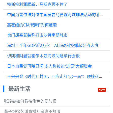
特斯拉利润腰斩，马斯克顶不住了
中国海警依法对位中国黄岩岛管辖海域非法活动的菲律宾多艘船只采取管制措施
高密级的CIA“暗哨”为何遭袭
也门胡塞武装称打击沙特南部城市
深圳上半年GDP近2万亿 AI与硬科技撑起经济大盘
伊朗和阿曼就霍尔木兹海峡问题举行会谈
日本自民党再曝丑闻 多人称被迫“进贡”大额资金
王兴兴登《时代》封面，回应走红“另一面”：硬核科技的突破需要时间
最新生活
张凌赫如何看待角色的爱与恨
黄子韬徐艺洋直播互扇谁不舒服