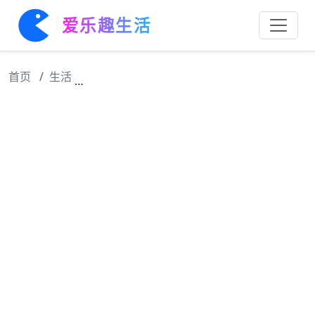
爱乐趣生活
首页
生活
侯耀华苦劝杨议向郭德纲道歉：给小辈道个歉