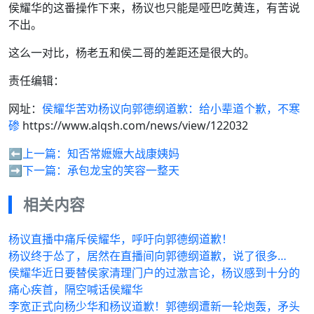
侯耀华的这番操作下来，杨议也只能是哑巴吃黄连，有苦说
不出。
这么一对比，杨老五和侯二哥的差距还是很大的。
责任编辑：
网址：
侯耀华苦劝杨议向郭德纲道歉：给小辈道个歉，不寒
碜
https://www.alqsh.com/news/view/122032
⬅️上一篇：
知否常嬷嬷大战康姨妈
➡️下一篇：
承包龙宝的笑容一整天
相关内容
杨议直播中痛斥侯耀华，呼吁向郭德纲道歉！
杨议终于怂了，居然在直播间向郭德纲道歉，说了很多…
侯耀华近日要替侯家清理门户的过激言论，杨议感到十分的
痛心疾首，隔空喊话侯耀华
李宽正式向杨少华和杨议道歉！郭德纲遭新一轮炮轰，矛头