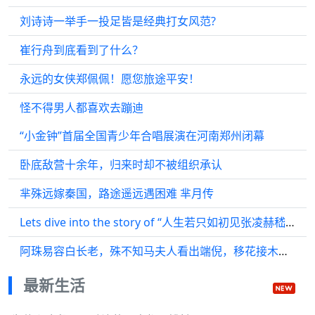
刘诗诗一举手一投足皆是经典打女风范?
崔行舟到底看到了什么？
永远的女侠郑佩佩！愿您旅途平安！
怪不得男人都喜欢去蹦迪
“小金钟”首届全国青少年合唱展演在河南郑州闭幕
卧底敌营十余年，归来时却不被组织承认
芈殊远嫁秦国，路途遥远遇困难 芈月传
Lets dive into the story of “人生若只如初见张凌赫嵇炀 ”
阿珠易容白长老，殊不知马夫人看出端倪，移花接木，将计就计
最新生活