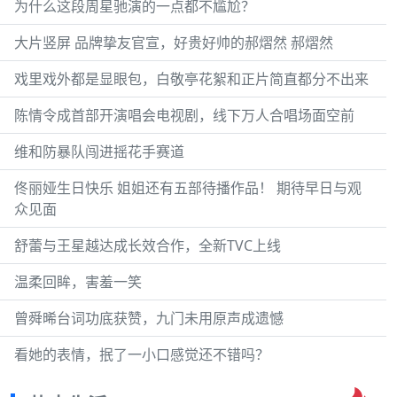
为什么这段周星驰演的一点都不尴尬？
大片竖屏 品牌挚友官宣，好贵好帅的郝熠然 郝熠然
戏里戏外都是显眼包，白敬亭花絮和正片简直都分不出来
陈情令成首部开演唱会电视剧，线下万人合唱场面空前
维和防暴队闯进摇花手赛道
佟丽娅生日快乐 姐姐还有五部待播作品！ 期待早日与观
众见面
舒蕾与王星越达成长效合作，全新TVC上线
温柔回眸，害羞一笑
曾舜晞台词功底获赞，九门未用原声成遗憾
看她的表情，抿了一小口感觉还不错吗？