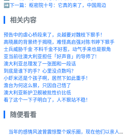
➡️下一篇：
枢密院十号：它真的来了，中国周边
相关内容
预告中的虐心桥段来了，炎越要对魏枝下狠手！
高晓晨的背景终于揭晓，难怪高启强对陈书婷下狠手
士兵威胁千金 不料千金不好惹，动气手来也是狠角
亚当前往澳大利亚担任「好声音」的导师了!
澳大利亚总理发了一张图和一段话
到底是谁下的手？心里没点数吗？
小虾米还是个孩子啊，居然下如此重手！
澹台为何这么狠，只因自己悟了
澳大利亚新护卫舰被批性价比低
看了这个一下子明白了，人不狠站不稳！
随便看看
当年的感情风波曾震惊整个娱乐圈，现在他们以亲人的角色一同养育孩子