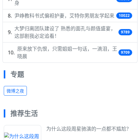
身
尹峥教科书式偏袒护妻，艾特你男朋友学起来
10022
大梦归离团队建设了 熟悉的面孔与颜值盛宴，
9789
这部剧我必定追看！
原来放下仇恨，只需姐姐一句话，一滴泪，王
9709
晓晨
专题
微博之夜
推荐生活
为什么这段周星驰演的一点都不尴尬？