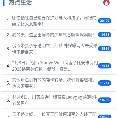
热点生活
哪怕牺牲自己也要保护好爱人和孩子，阿银的
20109
结局让人意难平！
我的天，这溢出屏幕的少年气息啊啊啊啊啊！
19531
侃爷带妻子穿透明衣走红毯 外媒曝两人未受邀
15889
请不请自来
2月3日，“侃爷”Kanye West携妻子比安卡亮相
14613
2025格莱美红毯，侃爷一身黑…
其他角色拥有的内存卡转场，我们慕容璟和，
11264
也必须要有！
11月6日：川普胜选！曝霉霉Ladygaga和吹牛
10769
老爹黑料！
王子路上线，一位真正理解何知南的人终于现
10673