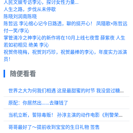
人民文娱专访李沁，探讨女性力量…
人生之路，步伐从未停歇
陈晓刘润南陈晓
陈哲远 李沁绾心记今日路透，聊的挺开心！ 凤隨歌×陈哲远
付一笑/李沁
掌管清冷之神李沁的新作将在10月上线七夜雪 薛紫夜 人生
若如初相见 绝美 李沁
祝贺佟晓梅，祝贺刘巧珍，祝贺最棒的李沁，年度实力派演
员！
随便看看
世界之大为何我们相遇 这是最甜蜜的时节 我没尝过糖 只是因为遇到了你
原配：你居然出……去赚钱了
当机立断，誓除毒贩！ 孙淳主演的动作电影《刑警荣誉》，今日12:30播出
哥哥最好了～提前收到宝宝的生日礼物 签售