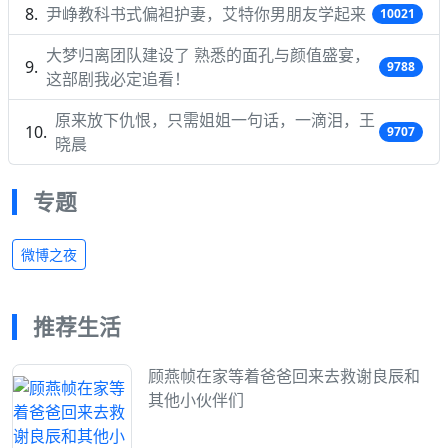
尹峥教科书式偏袒护妻，艾特你男朋友学起来
10021
大梦归离团队建设了 熟悉的面孔与颜值盛宴，
9788
这部剧我必定追看！
原来放下仇恨，只需姐姐一句话，一滴泪，王
9707
晓晨
专题
微博之夜
推荐生活
顾燕帧在家等着爸爸回来去救谢良辰和
其他小伙伴们