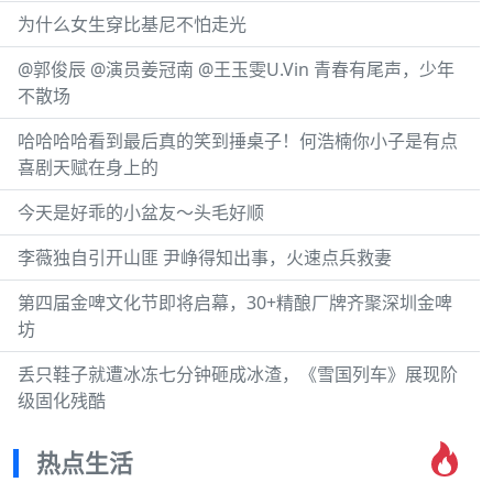
为什么女生穿比基尼不怕走光
@郭俊辰 @演员姜冠南 @王玉雯U.Vin 青春有尾声，少年
不散场
哈哈哈哈看到最后真的笑到捶桌子！何浩楠你小子是有点
喜剧天赋在身上的
今天是好乖的小盆友～头毛好顺
李薇独自引开山匪 尹峥得知出事，火速点兵救妻
第四届金啤文化节即将启幕，30+精酿厂牌齐聚深圳金啤
坊
丢只鞋子就遭冰冻七分钟砸成冰渣，《雪国列车》展现阶
级固化残酷
热点生活