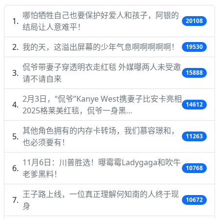
哪怕牺牲自己也要保护好爱人和孩子，阿银的
20108
结局让人意难平！
我的天，这溢出屏幕的少年气息啊啊啊啊啊！
19530
侃爷带妻子穿透明衣走红毯 外媒曝两人未受邀
15888
请不请自来
2月3日，“侃爷”Kanye West携妻子比安卡亮相
14612
2025格莱美红毯，侃爷一身黑…
其他角色拥有的内存卡转场，我们慕容璟和，
11263
也必须要有！
11月6日：川普胜选！曝霉霉Ladygaga和吹牛
10768
老爹黑料！
王子路上线，一位真正理解何知南的人终于现
10672
身