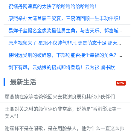
祝绪丹网速真的太快了哈哈哈哈哈哈哈哈！
康熙举办大清首届千叟宴，三碗酒回顾一生丰功伟绩！
易烊千玺提名金像奖最佳男主角，与古天乐、郭富城角逐影帝
原声视频来了 星旭不仅帅气非凡 更是萌态十足 那天的草莓熊他爱不释手
楼明远受刑的破碎感，下部剧能否接个幸福的角色？真的心疼！肖顺尧 孤战迷城
剑下有风，云姑娘的招式即将登场！云为衫 虞书欣
最新生活
顾燕帧在家等着爸爸回来去救谢良辰和其他小伙伴们
王晶对关之琳的颜值评价非常高，说她是“香港影坛第一
美人”！
谢霆锋不是在唱歌，是在用脸杀人，他为什么一直这么帅