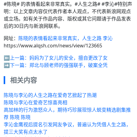
#陈晓# 的表情看起来非常真实。#人生之路# #李沁#特别声
明：以上文章内容仅代表作者本人观点，不代表新浪网观点
或立场。如有关于作品内容、版权或其它问题请于作品发表
后的30日内与新浪网联系。
网址：
陈晓的表情看起来非常真实，人生之路 李沁
https://www.alqsh.com/news/view/123665
⬅️上一篇：
妈妈为了女儿的安全，擅自更改了女
➡️下一篇：
郑北与顾老师的强强联手，破案全凭
相关内容
陈晓与李沁的人生之路在爱奇艺掀起了热潮
陈晓与李沁在爱奇艺惊喜亮相
高加林的行为激怒众人，期待巧珍展现惊人蜕变精选剧集推
荐 陈晓 陈晓
李沁金鹰视后提名引发网友争议，普遍认为凭借人生之路，
提三大奖有点太水了