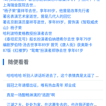
上海瑞金医院去世…
“杨子荣”童祥苓去世，享年89岁，他曾是改革先行者
著名表演艺术家逝世，曾是几代人的回忆
著名京剧演员童祥苓逝世，享年89岁，曾饰演《智取威虎
山》杨子荣
哈利波特麦格教授扮演者去世
《泰坦尼克号》船长扮演者伯纳德希尔去世 享年79岁
编剧罗伯特·汤去世享年89岁 曾凭《唐人街》获奥斯卡
87版《红楼梦》“鸳鸯”扮演者郑铮去世 享年61岁
随便看看
哈哈哈哈 听别人讲话听进去了，这个表情真是太逗了 蛟龙行动cr
弱冠之年请缨出征，唯有热血青年 郑业成
真是一场酣畅淋漓的“逃跑”啊
江湖之大，处处为家，在这裹失去的，也许我还能在其他地方找回呢