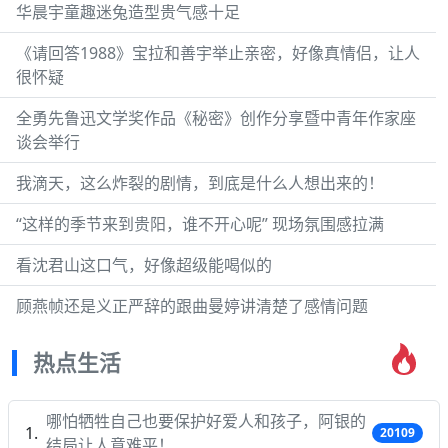
华晨宇童趣迷兔造型贵气感十足
《请回答1988》宝拉和善宇举止亲密，好像真情侣，让人
很怀疑
全勇先鲁迅文学奖作品《秘密》创作分享暨中青年作家座
谈会举行
我滴天，这么炸裂的剧情，到底是什么人想出来的！
“这样的季节来到贵阳，谁不开心呢” 现场氛围感拉满
看沈君山这口气，好像超级能喝似的
顾燕帧还是义正严辞的跟曲曼婷讲清楚了感情问题
热点生活
哪怕牺牲自己也要保护好爱人和孩子，阿银的
20109
结局让人意难平！