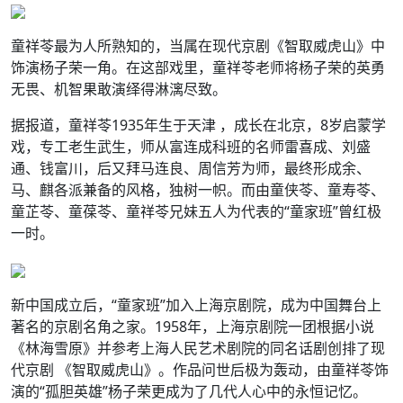
童祥苓最为人所熟知的，当属在现代京剧《智取威虎山》中
饰演杨子荣一角。在这部戏里，童祥苓老师将杨子荣的英勇
无畏、机智果敢演绎得淋漓尽致。
据报道，童祥苓1935年生于天津 ，成长在北京，8岁启蒙学
戏，专工老生武生，师从富连成科班的名师雷喜成、刘盛
通、钱富川，后又拜马连良、周信芳为师，最终形成余、
马、麒各派兼备的风格，独树一帜。而由童侠苓、童寿苓、
童芷苓、童葆苓、童祥苓兄妹五人为代表的“童家班”曾红极
一时。
新中国成立后，“童家班”加入上海京剧院，成为中国舞台上
著名的京剧名角之家。1958年，上海京剧院一团根据小说
《林海雪原》并参考上海人民艺术剧院的同名话剧创排了现
代京剧 《智取威虎山》。作品问世后极为轰动，由童祥苓饰
演的“孤胆英雄”杨子荣更成为了几代人心中的永恒记忆。