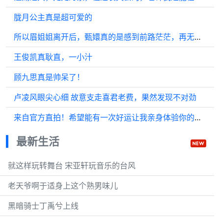
胧月公主真是超可爱的
所以眉姐姐离开后，甄嬛真的是感到前路茫茫，再无知心人相伴了
王俊凯真耿直，一小汁
顾九思真是帅呆了！
卢凌风眼尖心细 故意支走喜君老费，果然发现不对劲
来自官方直拍！希望能有一次好运让我亲身体验你的震撼现场！
最新生活
就这样玩转舞台 宋亚轩玩音乐的台风
老天爷啊于适身上这个熟男味儿
黑暗骑士丁禹兮上线