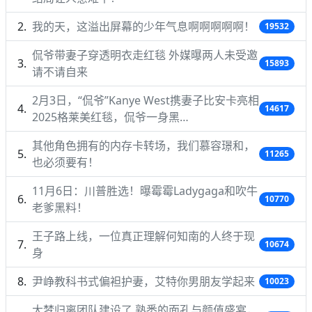
我的天，这溢出屏幕的少年气息啊啊啊啊啊！
19532
侃爷带妻子穿透明衣走红毯 外媒曝两人未受邀
15893
请不请自来
2月3日，“侃爷”Kanye West携妻子比安卡亮相
14617
2025格莱美红毯，侃爷一身黑…
其他角色拥有的内存卡转场，我们慕容璟和，
11265
也必须要有！
11月6日：川普胜选！曝霉霉Ladygaga和吹牛
10770
老爹黑料！
王子路上线，一位真正理解何知南的人终于现
10674
身
尹峥教科书式偏袒护妻，艾特你男朋友学起来
10023
大梦归离团队建设了 熟悉的面孔与颜值盛宴，