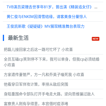
TVB演员梁珊去世享年81岁，曾出演《精装追女仔》 移民20年后落叶归根！
黄仁俊与ENKIM因滑雪结缘，请客美食分量惊人
王俊凯新歌《疑疑疑》MV展现精准舞台表现力
最新生活
把磊儿接回家之后这一路可忙坏了 小欢喜
全员互磕cp笑到停不下来，我可以单身，但我cp必须结婚
小欢喜
方家遗传妻管严，方一凡和乔英子嗑死我 小欢喜
他看穿日军佯攻计策，率排从敌后突围
身陷重围命令部队打开手电走大路，逆向思维骗过敌人
富察贵人刚有孕得意，本宫借时疫添堵