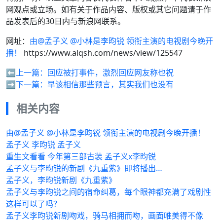
网观点或立场。如有关于作品内容、版权或其它问题请于作
品发表后的30日内与新浪网联系。
网址：
由@孟子义 @小林是李昀锐 领衔主演的电视剧今晚开
播！
https://www.alqsh.com/news/view/125547
⬅️上一篇：
回应被打事件，激烈回应网友称也祝
➡️下一篇：
早该相信那些预言，其实我们也没有
相关内容
由@孟子义 @小林是李昀锐 领衔主演的电视剧今晚开播！
孟子义 李昀锐 孟子义
重生文看看 今年第三部古装 孟子义x李昀锐
孟子义与李昀锐的新剧《九重紫》即将播出…
孟子义，李昀锐新剧《九重紫》
孟子义与李昀锐之间的宿命纠葛，每个眼神都充满了戏剧性
这样可以了吗？
孟子义李昀锐新剧吻戏，骑马相拥而吻，画面唯美得不像