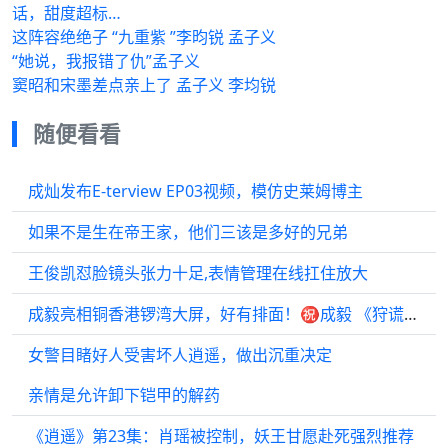
话，甜度超标…
这阵容绝绝子 “九重紫 ”李昀锐 孟子义
“她说，我报错了仇”孟子义
窦昭和宋墨差点亲上了 孟子义 李均锐
随便看看
成灿发布E-terview EP03视频，模仿史莱姆博主
如果不是生在帝王家，他们三该是多好的兄弟
王俊凯怼脸镜头张力十足,表情管理在线扛住放大
成毅亮相铜香港锣湾大屏，好有排面！㊗成毅 《狩谎》开机大吉！期待期待！
女警目睹好人受害坏人逍遥，做出沉重决定
亲情是允许卸下铠甲的解药
《逍遥》第23集：肖瑶被控制，妖王甘愿赴死强烈推荐