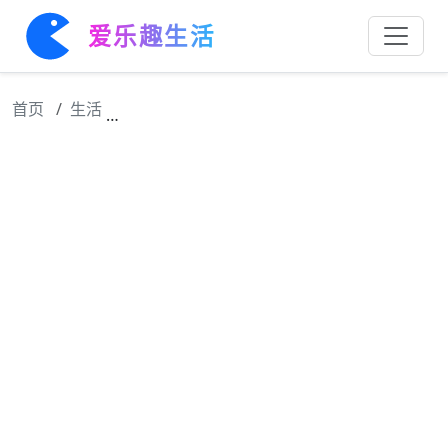
爱乐趣生活
首页
生活
由@孟子义 @小林是李昀锐 领衔主演的电视