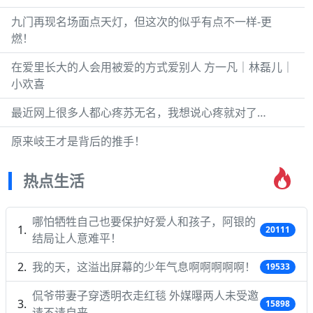
九门再现名场面点天灯，但这次的似乎有点不一样-更
燃！
在爱里长大的人会用被爱的方式爱别人 方一凡｜林磊儿｜
小欢喜
最近网上很多人都心疼苏无名，我想说心疼就对了…
原来岐王才是背后的推手！
热点生活
哪怕牺牲自己也要保护好爱人和孩子，阿银的
20111
结局让人意难平！
我的天，这溢出屏幕的少年气息啊啊啊啊啊！
19533
侃爷带妻子穿透明衣走红毯 外媒曝两人未受邀
15898
请不请自来