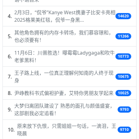
2月3日，“侃爷”Kanye West携妻子比安卡亮相
14620
2025格莱美红毯，侃爷一身黑…
其他角色拥有的内存卡转场，我们慕容璟和，
11266
也必须要有！
11月6日：川普胜选！曝霉霉Ladygaga和吹牛
10773
老爹黑料！
王子路上线，一位真正理解何知南的人终于现
10675
身
尹峥教科书式偏袒护妻，艾特你男朋友学起来
10025
大梦归离团队建设了 熟悉的面孔与颜值盛宴，
9793
这部剧我必定追看！
原来放下仇恨，只需姐姐一句话，一滴泪，王
9710
晓晨