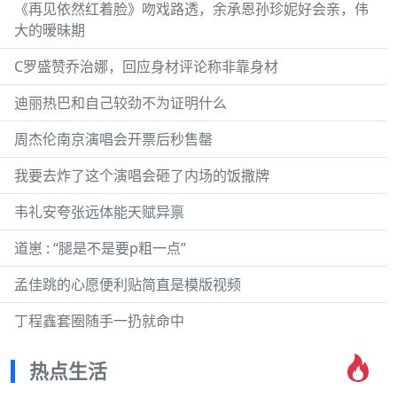
《再见依然红着脸》吻戏路透，余承恩孙珍妮好会亲，伟
大的暧昧期
C罗盛赞乔治娜，回应身材评论称非靠身材
迪丽热巴和自己较劲不为证明什么
周杰伦南京演唱会开票后秒售罄
我要去炸了这个演唱会砸了内场的饭撒牌
韦礼安夸张远体能天赋异禀
道崽 : “腿是不是要p粗一点”
孟佳跳的心愿便利贴简直是模版视频
丁程鑫套圈随手一扔就命中
热点生活