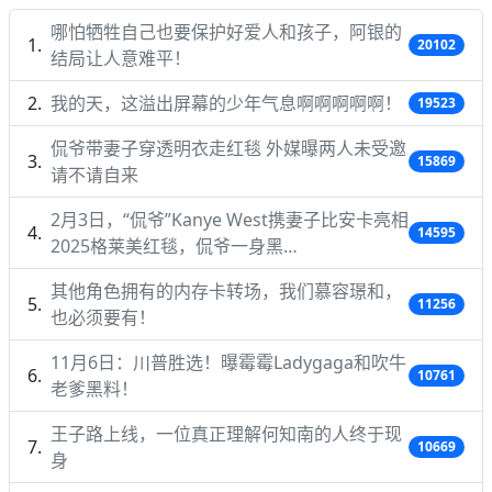
哪怕牺牲自己也要保护好爱人和孩子，阿银的
20102
结局让人意难平！
我的天，这溢出屏幕的少年气息啊啊啊啊啊！
19523
侃爷带妻子穿透明衣走红毯 外媒曝两人未受邀
15869
请不请自来
2月3日，“侃爷”Kanye West携妻子比安卡亮相
14595
2025格莱美红毯，侃爷一身黑…
其他角色拥有的内存卡转场，我们慕容璟和，
11256
也必须要有！
11月6日：川普胜选！曝霉霉Ladygaga和吹牛
10761
老爹黑料！
王子路上线，一位真正理解何知南的人终于现
10669
身