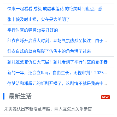
快来一起看看 成毅 成毅李莲花 的绝美瞬间盘点，感受他的独特魅力吧！
张丰毅及时止损，实在是太英明了！
平行时空的弹簧cp要好好的
红衣白烁开启盛大时刻，现场气氛热烈至极注：由于原文本中的话题超过了3个…
红衣白烁的舞台燃爆了仿佛中的角色活了过来
颖儿这波复仇在大气层！颖儿看到了平行时空的夏冬春
新的一年，还会立flag，自由生长，无视审判！2025年，我自有规律！
徐梦洁和邓超元的新剧开播了，这剧情不就是我高中时期的真实写照吗？
最新生活
朱志鑫认出苏新皓童年照，两人互泼水关系亲密