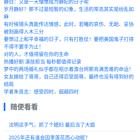
静白：又是一天憧憬成为静妃的日子呢
岁月静好？那不过是短暂的幻象，生活的常态其实是纷乱如
麻
有时候镜头真能传达情感，此时，若曦的哀伤、无助、妥协
被刻画得入木三分
要想过上和平幸福的日子，只有打胜仗！要把美国鬼子打得
不得不罢手为止！
对的人，才值得留在你的生命
热播好剧 演技担当 每秒都值得记录
梦中的两场婚礼似乎都在昭示着澹台烬那充满苦难的命运！
女友嫁给了哥哥，自己还得忍受屈辱，最终也没有得到好的
结局
学者朱良志：感受四时，超越四时
随便看看
沈明这手气，抓了个媳妇 最后当了大姐
2025年还有谁会因李莲花而心动呢？