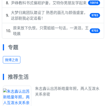
尹峥教科书式偏袒护妻，艾特你男朋友学起来
10016
大梦归离团队建设了 熟悉的面孔与颜值盛宴，
9783
这部剧我必定追看！
原来放下仇恨，只需姐姐一句话，一滴泪，王
9703
晓晨
专题
微博之夜
推荐生活
朱志鑫认出苏新皓童年照，两人互泼水
关系亲密