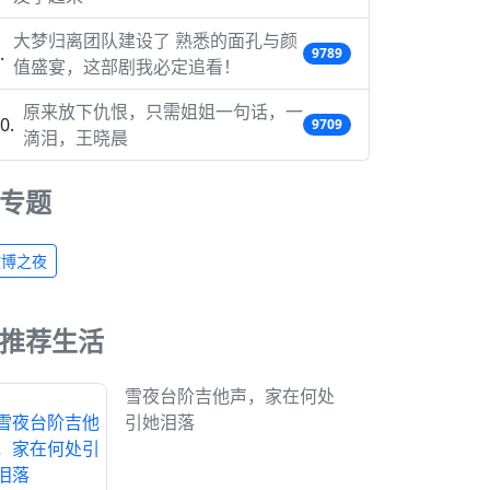
大梦归离团队建设了 熟悉的面孔与颜
9789
值盛宴，这部剧我必定追看！
原来放下仇恨，只需姐姐一句话，一
9709
滴泪，王晓晨
专题
微博之夜
推荐生活
雪夜台阶吉他声，家在何处
引她泪落