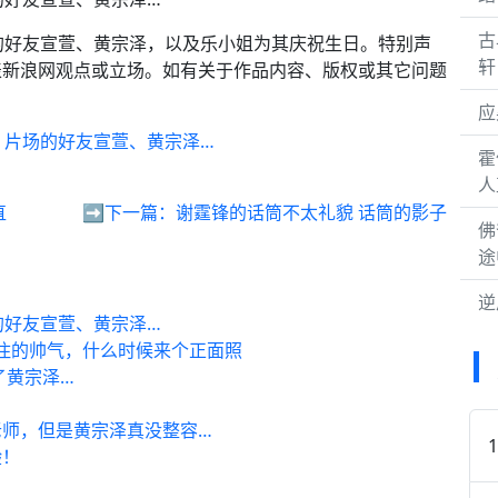
古
的好友宣萱、黄宗泽，以及乐小姐为其庆祝生日。特别声
轩
表新浪网观点或立场。如有关于作品内容、版权或其它问题
应
》片场的好友宣萱、黄宗泽…
霍
人
直
➡️下一篇：
谢霆锋的话筒不太礼貌 话筒的影子
佛
途
逆
的好友宣萱、黄宗泽…
不住的帅气，什么时候来个正面照
了黄宗泽…
老师，但是黄宗泽真没整容…
验！