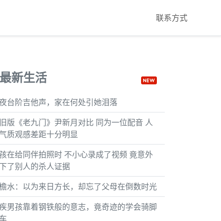
联系方式
最新生活
夜台阶吉他声，家在何处引她泪落
旧版《老九门》尹新月对比 同为一位配音 人
气质观感差距十分明显
孩在给同伴拍照时 不小心录成了视频 竟意外
下了别人的杀人证据
檐水：以为来日方长，却忘了父母在倒数时光
疾男孩靠着钢铁般的意志，竟奇迹的学会骑脚
车