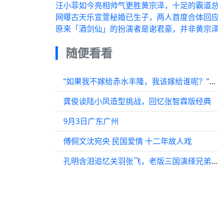
汪小菲如今亮相帅气更胜黄宗泽，十足的霸道
网曝古天乐宣萱秘婚已生子，两人首度合体回
原来「酒剑仙」的扮演者是谢君豪，并非黄宗泽
随便看看
“如果我不嫁给赤水丰隆，我该嫁给谁呢？”呜呜呜，我的相柳啊
龚俊谈陆小凤造型挑战，回忆张智霖版经典
9月3日广东广州
傅侗文沈宛央 民国爱情 十二年故人戏
孔明含泪追忆关羽张飞，老版三国演绎兄弟情深