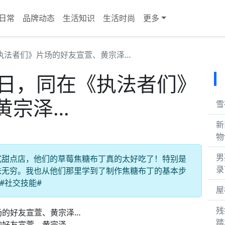
日常
品牌动态
生活知识
生活时尚
更多
执法者们》片场的好友宣萱、黄宗泽…
生日，同在《执法者们》
黄宗泽…
雪
新
物
男
式甜点店，他们的草莓焦糖布丁真的太好吃了！特别是
录
味无穷。我也从他们那里学到了制作焦糖布丁的基本步
#社交技能#
屋
残
踏
的好友宣萱、黄宗泽…