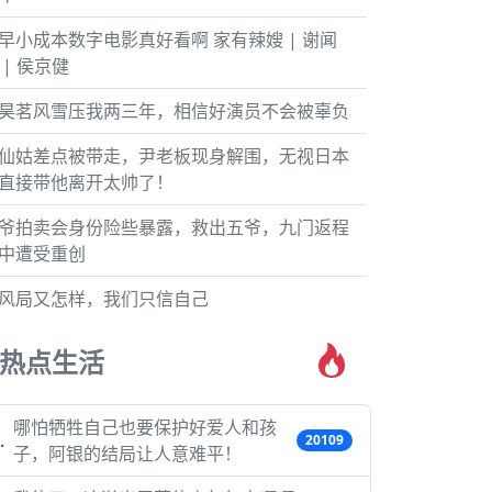
早小成本数字电影真好看啊 家有辣嫂 | 谢闻
 | 侯京健
昊茗风雪压我两三年，相信好演员不会被辜负
仙姑差点被带走，尹老板现身解围，无视日本
直接带他离开太帅了！
爷拍卖会身份险些暴露，救出五爷，九门返程
中遭受重创
风局又怎样，我们只信自己
热点生活
哪怕牺牲自己也要保护好爱人和孩
20109
子，阿银的结局让人意难平！