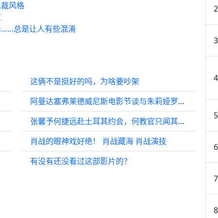
总裁风格
应
……总是让人有些混淆
这俩不是挺好的吗，为啥要吵架
阿曼达塞弗莱德威尼斯电影节谈与朱莉娅罗伯茨同款造型
张馨予何捷远赴土耳其约会，何教官只闻其声，张馨予美食吃不停
肖战的眼神戏好绝！ 肖战藏海 肖战演技
有没有还没看过这部影片的？