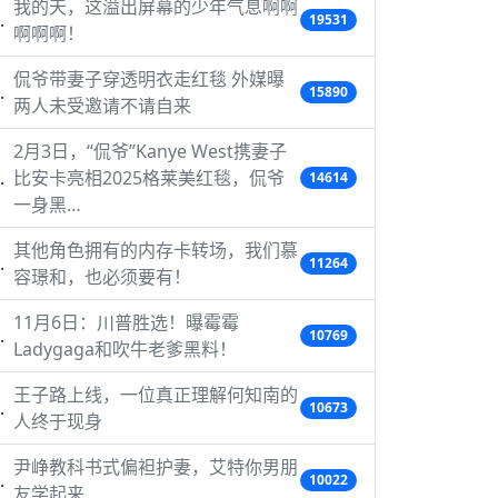
我的天，这溢出屏幕的少年气息啊啊
19531
啊啊啊！
侃爷带妻子穿透明衣走红毯 外媒曝
15890
两人未受邀请不请自来
2月3日，“侃爷”Kanye West携妻子
比安卡亮相2025格莱美红毯，侃爷
14614
一身黑…
其他角色拥有的内存卡转场，我们慕
11264
容璟和，也必须要有！
11月6日：川普胜选！曝霉霉
10769
Ladygaga和吹牛老爹黑料！
王子路上线，一位真正理解何知南的
10673
人终于现身
尹峥教科书式偏袒护妻，艾特你男朋
10022
友学起来