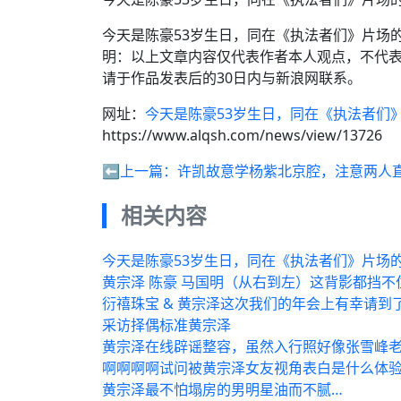
今天是陈豪53岁生日，同在《执法者们》片场
明：以上文章内容仅代表作者本人观点，不代
请于作品发表后的30日内与新浪网联系。
网址：
今天是陈豪53岁生日，同在《执法者们
https://www.alqsh.com/news/view/13726
⬅️上一篇：
许凯故意学杨紫北京腔，注意两人
相关内容
今天是陈豪53岁生日，同在《执法者们》片场
黄宗泽 陈豪 马国明（从右到左）这背影都挡
衍禧珠宝 & 黄宗泽这次我们的年会上有幸请到
采访择偶标准黄宗泽
黄宗泽在线辟谣整容，虽然入行照好像张雪峰
啊啊啊啊试问被黄宗泽女友视角表白是什么体
黄宗泽最不怕塌房的男明星油而不腻…