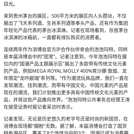
目光。
来到贵州茅台的展区，500平方米的展区内人头攒动，不仅
展出了飞天系列酒、生肖系列酒等拳头产品，还有作为集团
年轻化产品代表的茅台冰淇淋。记者在现场看到，存放茅台
冰淇淋的冰箱前，一直都有排队购买的消费者。
连续两年作为消博会官方IP合作伙伴参会的泡泡玛特，同样
是本届消博会中的“团宠”。记者注意到，今年泡泡玛特在展
位内的“国潮产品主题展示区”展出了多款带有传统文化元素
的产品，例如MEGA ROYAL MOLLY 400%常沙娜·敦煌、龙
年限定“龙吟献瑞”系列等。“作为潮流玩具品牌，我们一直在
发现潮流、找到潮流，而带有中国文化、中国元素的产品是
现在的潮流，我们计划推出更多具有中国传统文化元素的产
品，并将这些产品推向世界。”泡泡玛特公共事务总经理王涛
在接受证券时报记者采访时表示。
记者发现，无论是历史悠久的老字号还是时尚的新国货，在
消博会现场都“圈粉”无数。据了解，本届消博会打造了国货
特色潮品区，覆盖了8个场馆当中的3个，国潮已成为消费赛