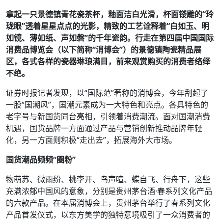
拿起一只景德镇青花瓷茶杯，釉面洁白光滑，杯面镂雕的“玲
珑眼”透着星星点点的光影，精致的工艺诠释着“白如玉、明
如镜、薄如纸、声如磐”的千年瓷韵。行走在第四届中国国际
消费品博览会（以下简称“消博会”）的景德镇陶瓷精品展
区，各式各样的瓷器琳琅满目，前来观赏购买的消费者络绎
不绝。
证券时报记者发现，以“国际范”著称的消博会，今年刮起了
一股“国潮风”，国潮元素成为一大特色和亮点。各具特色的
老字号与新国货同台亮相，引领着消费潮流。面对国潮消费
机遇，国货品牌一方面通过产品与营销创新推动品牌年轻
化，另一方面则积极“走出去”，拓展海外大市场。
国货潮品频频“圈粉”
物萌苏、微雨纷、桃李开、鸟声喧、蝶自飞、行舟下，这些
充满浓郁中国风的意象，分别是贵州茅台酒·春系列文化产品
的六款产品。在本届消博会上，贵州茅台举行了春系列文化
产品首发仪式，以东方美学的独特意境吸引了一众消费者的