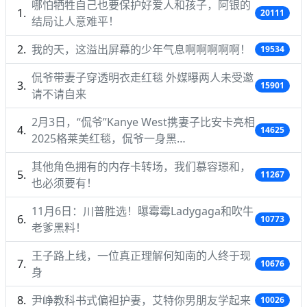
哪怕牺牲自己也要保护好爱人和孩子，阿银的
20111
结局让人意难平！
我的天，这溢出屏幕的少年气息啊啊啊啊啊！
19534
侃爷带妻子穿透明衣走红毯 外媒曝两人未受邀
15901
请不请自来
2月3日，“侃爷”Kanye West携妻子比安卡亮相
14625
2025格莱美红毯，侃爷一身黑…
其他角色拥有的内存卡转场，我们慕容璟和，
11267
也必须要有！
11月6日：川普胜选！曝霉霉Ladygaga和吹牛
10773
老爹黑料！
王子路上线，一位真正理解何知南的人终于现
10676
身
尹峥教科书式偏袒护妻，艾特你男朋友学起来
10026