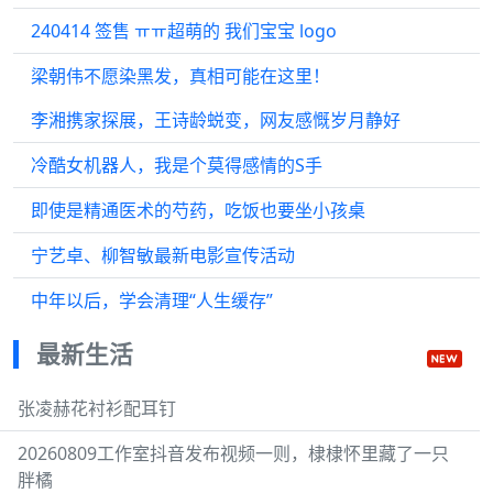
240414 签售 ㅠㅠ超萌的 我们宝宝 logo
梁朝伟不愿染黑发，真相可能在这里！
李湘携家探展，王诗龄蜕变，网友感慨岁月静好
冷酷女机器人，我是个莫得感情的S手
即使是精通医术的芍药，吃饭也要坐小孩桌
宁艺卓、柳智敏最新电影宣传活动
中年以后，学会清理“人生缓存”
最新生活
张凌赫花衬衫配耳钉
20260809工作室抖音发布视频一则，棣棣怀里藏了一只
胖橘