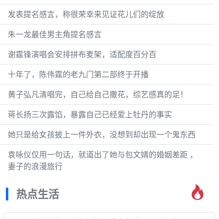
发表提名感言，称很荣幸来见证花儿们的绽放
朱一龙最佳男主角提名感言
谢霆锋演唱会安排拼布麦架，适配度百分百
十年了，陈伟霆的老九门第二部终于开播
黄子弘凡清唱完，自己给自己撒花，综艺感真的足！
蒋长扬三次露馅，暴露自己已经爱上牡丹的事实
她只是给女孩披上一件外衣，没想到却出现一个鬼东西
袁咏仪仅用一句话，就道出了她与包文婧的婚姻差距 ，
妻子的浪漫旅行
热点生活