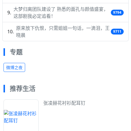
大梦归离团队建设了 熟悉的面孔与颜值盛宴，
9794
这部剧我必定追看！
原来放下仇恨，只需姐姐一句话，一滴泪，王
9711
晓晨
专题
微博之夜
推荐生活
张凌赫花衬衫配耳钉