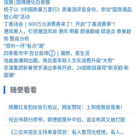
探展|国博德化白瓷展
杨子以《中国质量万里行》质量测评官身份，参加“国货潮品
放心购”活动
丁香诗会 | 600万元消费券来了！开启“丁香消费季”！
港风美人，引领潮流风尚 港风 明星 颜值巅峰 邱淑贞 审美趋
势 整商分析
“郑州一环”有点“潮”
四季看市中·百廿商埠② | 潮燃，是生活
戏曲直播频出圈，背后是年轻人文化消费升级“大势”
京演集团新春贺岁演出季将开启，24部剧目展现“新京韵·新
国潮”
随便看看
杨幂红发豹纹妆引热议，网友赞叹：土到极致就是美！
何云伟祭扫师爷，郭德纲意外中招，谣言称其又被打脸
《三位央视女主持单身现状：有人登顶光棍榜，有人择偶标准高》