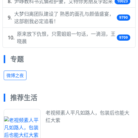
尹峥教科书式偏袒护妻，艾特你男朋友学起来
10023
大梦归离团队建设了 熟悉的面孔与颜值盛宴，
9790
这部剧我必定追看！
原来放下仇恨，只需姐姐一句话，一滴泪，王
9709
晓晨
专题
微博之夜
推荐生活
老视频素人平凡如路人，包装后也能大
红大紫