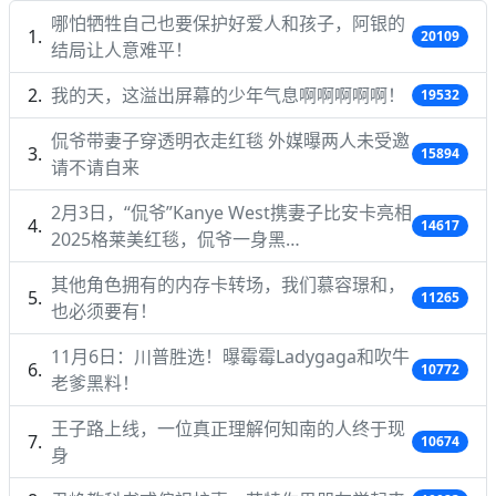
哪怕牺牲自己也要保护好爱人和孩子，阿银的
20109
结局让人意难平！
我的天，这溢出屏幕的少年气息啊啊啊啊啊！
19532
侃爷带妻子穿透明衣走红毯 外媒曝两人未受邀
15894
请不请自来
2月3日，“侃爷”Kanye West携妻子比安卡亮相
14617
2025格莱美红毯，侃爷一身黑…
其他角色拥有的内存卡转场，我们慕容璟和，
11265
也必须要有！
11月6日：川普胜选！曝霉霉Ladygaga和吹牛
10772
老爹黑料！
王子路上线，一位真正理解何知南的人终于现
10674
身