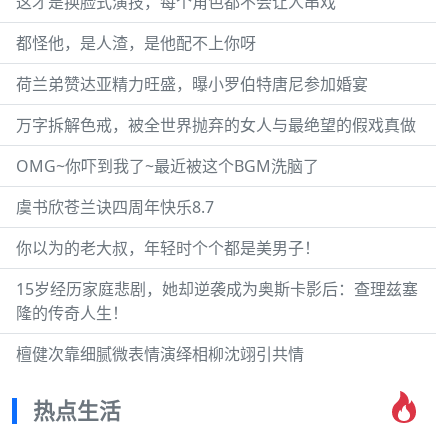
这才是换脸式演技，每个角色都不会让人串戏
都怪他，是人渣，是他配不上你呀
荷兰弟赞达亚精力旺盛，曝小罗伯特唐尼参加婚宴
万字拆解色戒，被全世界抛弃的女人与最绝望的假戏真做
OMG~你吓到我了~最近被这个BGM洗脑了
虞书欣苍兰诀四周年快乐8.7
你以为的老大叔，年轻时个个都是美男子！
15岁经历家庭悲剧，她却逆袭成为奥斯卡影后：查理兹塞
隆的传奇人生！
檀健次靠细腻微表情演绎相柳沈翊引共情
热点生活