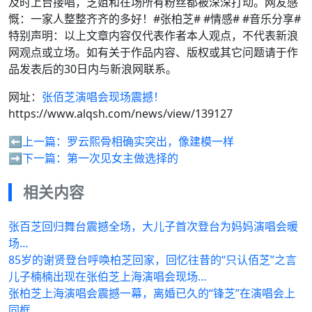
及时上台接唱，芝姐和在场所有粉丝都被深深打动。网友感
慨：一家人整整齐齐的多好！#张柏芝# #情感# #音乐分享#
特别声明：以上文章内容仅代表作者本人观点，不代表新浪
网观点或立场。如有关于作品内容、版权或其它问题请于作
品发表后的30日内与新浪网联系。
网址：
张佰芝演唱会现场震撼！
https://www.alqsh.com/news/view/139127
⬅️上一篇：
罗云熙骨相确实突出，像建模一样
➡️下一篇：
第一次见女主做选择的
相关内容
张百芝回归舞台震撼全场，大儿子首次登台为妈妈演唱会暖
场…
85岁的谢贤登台呼唤柏芝回家，回忆往昔的“只认佰芝”之言
儿子楠楠出现在张伯芝上海演唱会现场…
张柏芝上海演唱会震撼一幕，离婚已久的“锋芝”在演唱会上
同框…