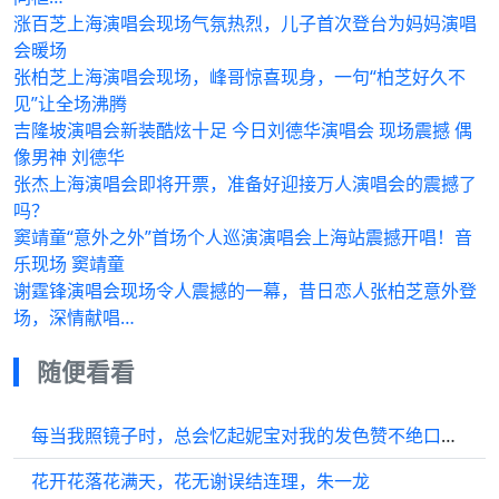
涨百芝上海演唱会现场气氛热烈，儿子首次登台为妈妈演唱
会暖场
张柏芝上海演唱会现场，峰哥惊喜现身，一句“柏芝好久不
见”让全场沸腾
吉隆坡演唱会新装酷炫十足 今日刘德华演唱会 现场震撼 偶
像男神 刘德华
张杰上海演唱会即将开票，准备好迎接万人演唱会的震撼了
吗？
窦靖童“意外之外”首场个人巡演演唱会上海站震撼开唱！音
乐现场 窦靖童
谢霆锋演唱会现场令人震撼的一幕，昔日恋人张柏芝意外登
场，深情献唱…
随便看看
每当我照镜子时，总会忆起妮宝对我的发色赞不绝口，未来某天…
花开花落花满天，花无谢误结连理，朱一龙