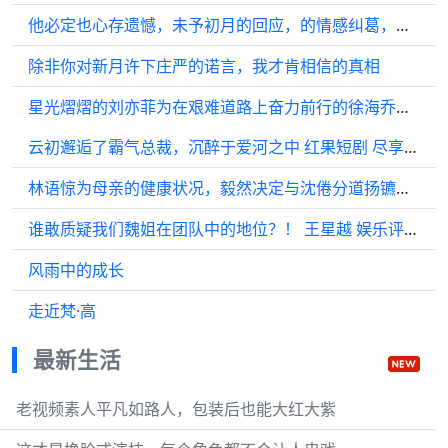
他必定也心存遗憾，未予初月的回应，的情感纠葛，的无声叹息，的未了情缘
除非你对新月许下庄严的诺言，我才肯相信的真相
星光熠熠的刘亦菲为在艰难道路上奋力前行的徐海乔献上鼓励之音…
云初邂逅了霸气总裁，沉醉于爱河之中 红果短剧 尽享全集
林语惊为母亲的健康状况，毅然决定与沈倦分道扬镳追剧推荐 周翊然
谁敢质疑我们魏姐在团队中的地位？！ 王星越 娱乐评论大赏
风雨中的成长
走近梵·高
最新生活
老视频素人平凡如路人，包装后也能大红大紫