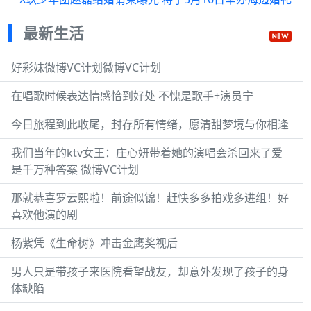
最新生活
好彩妹微博VC计划微博VC计划
在唱歌时候表达情感恰到好处 不愧是歌手+演员宁
今日旅程到此收尾，封存所有情绪，愿清甜梦境与你相逢
我们当年的ktv女王：庄心妍带着她的演唱会杀回来了爱
是千万种答案 微博VC计划
那就恭喜罗云熙啦！前途似锦！赶快多多拍戏多进组！好
喜欢他演的剧
杨紫凭《生命树》冲击金鹰奖视后
男人只是带孩子来医院看望战友，却意外发现了孩子的身
体缺陷