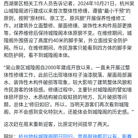
西湖景区相关工作人员告诉记者，2024年10月21日，杭州吴
山城隍阁进行建成以来首次整体性修缮，遵循“最小干预”的
原则，按照“原材料、原工艺、原风貌”开展保养性维修工
作，对建筑外立面整修、屋面修缮、装饰性木构件局部更换
等，保养维修后保持城隍阁本体原貌不变。在维修期间，城
隍阁外围搭设了高度约40米的脚手架，外立面挂安全防护
网。所以，在维修期间，市民游客只能看到四方体的脚手架
和防护网，看不到城隍阁本体。
“吴山景区城隍阁自2000年建成开放以来，一直未开展过整
体性修缮工作，此前已出现墙体柱子油漆脱落、屋面局部漏
水、装饰性木构件破损等现象，较大影响了建筑整体风貌和
市民游客的体验感。修缮过程中，主要针对城隍阁的譬如墙
体损坏部分、木质结构被白蚁蛀损的地方、瓦片破损等问
题，总体上‘修旧如旧’。所以，当明天游客们再次看到城隍
阁，并不会感到变化特别大，还能体会到城隍阁的历史感。”
这次赶在周末重新迎客，比原定时间提早了两天。
网址：
杭州地标城隍阁明日回归，登高敲钟都可以有，新春