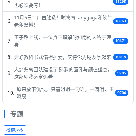
11258
也必须要有！
11月6日：川普胜选！曝霉霉Ladygaga和吹牛
10763
老爹黑料！
王子路上线，一位真正理解何知南的人终于现
10671
身
尹峥教科书式偏袒护妻，艾特你男朋友学起来
10018
大梦归离团队建设了 熟悉的面孔与颜值盛宴，
9785
这部剧我必定追看！
原来放下仇恨，只需姐姐一句话，一滴泪，王
9704
晓晨
专题
微博之夜