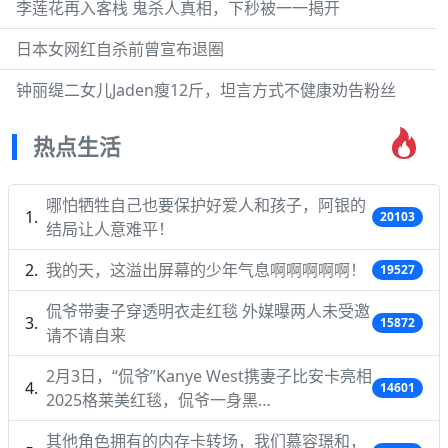
李莲花再入客栈 鬼杀人真相，下秒被一一揭开
日本女网红自杀前曾宣布退圈
钟丽缇二女儿Jaden瘦12斤，坦言方式不健康劝告粉丝
热点生活
哪怕牺牲自己也要保护好爱人和孩子，阿银的
20103
结局让人意难平！
我的天，这溢出屏幕的少年气息啊啊啊啊啊！
19527
侃爷带妻子穿透明衣走红毯 外媒曝两人未受邀
15872
请不请自来
2月3日，“侃爷”Kanye West携妻子比安卡亮相
14601
2025格莱美红毯，侃爷一身黑…
其他角色拥有的内存卡转场，我们慕容璟和，