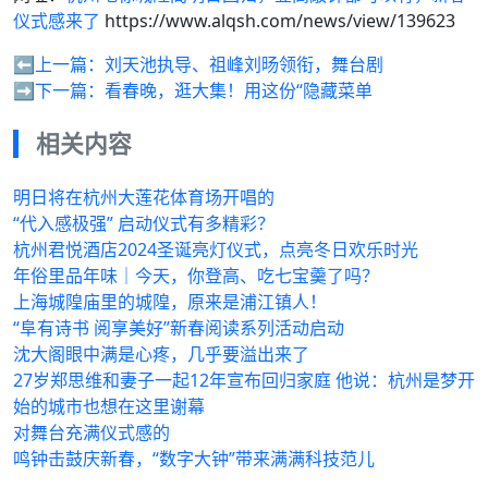
仪式感来了
https://www.alqsh.com/news/view/139623
⬅️上一篇：
刘天池执导、祖峰刘旸领衔，舞台剧
➡️下一篇：
看春晚，逛大集！用这份“隐藏菜单
相关内容
明日将在杭州大莲花体育场开唱的
“代入感极强” 启动仪式有多精彩？
杭州君悦酒店2024圣诞亮灯仪式，点亮冬日欢乐时光
年俗里品年味｜今天，你登高、吃七宝羹了吗？
上海城隍庙里的城隍，原来是浦江镇人！
“阜有诗书 阅享美好”新春阅读系列活动启动
沈大阁眼中满是心疼，几乎要溢出来了
27岁郑思维和妻子一起12年宣布回归家庭 他说：杭州是梦开
始的城市也想在这里谢幕
对舞台充满仪式感的
鸣钟击鼓庆新春，“数字大钟”带来满满科技范儿