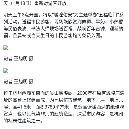
天（1月18日）重新对游客开放。
明天上午8点开园，将以“城隍佑安”为主题举办“五福临门”系
列活动，送福市民游客。现场能欣赏到舞狮、旱船、小热昏
等民俗表演、书法大师现场送百福、敲响百年古钟，迎新纳
福，且属蛇或当天生日的市民游客均可免费入园。
记者 董旭明 摄
记者 董旭明 摄
位于杭州西湖东南面的吴山城隍阁，2000年在原有城隍庙遗
址的高台上修建而成，为七层仿古建筑，地下一层，地上六
层，高41.6米，面积3789平方米，是登高俯瞰西湖的绝佳观
赏点，也以其气势非凡的建筑造型，深受市民游客，是杭州
的标志性建筑之一。