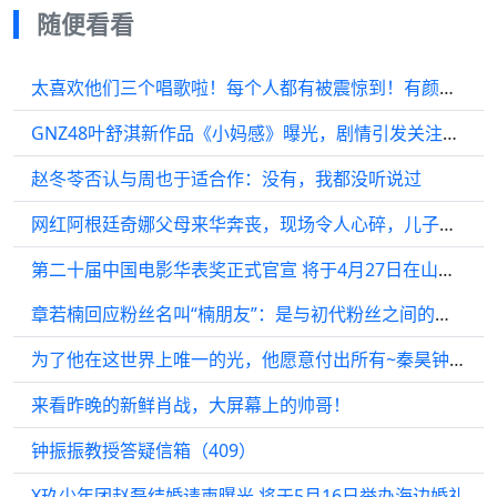
随便看看
太喜欢他们三个唱歌啦！每个人都有被震惊到！有颜值唱歌还好听！真的绝了！
GNZ48叶舒淇新作品《小妈感》曝光，剧情引发关注与讨论
赵冬苓否认与周也于适合作：没有，我都没听说过
网红阿根廷奇娜父母来华奔丧，现场令人心碎，儿子反应引热议
第二十届中国电影华表奖正式官宣 将于4月27日在山东青岛举办
章若楠回应粉丝名叫“楠朋友”：是与初代粉丝之间的双向奔赴
为了他在这世界上唯一的光，他愿意付出所有~秦昊钟楚曦
来看昨晚的新鲜肖战，大屏幕上的帅哥！
钟振振教授答疑信箱（409）
X玖少年团赵磊结婚请柬曝光 将于5月16日举办海边婚礼