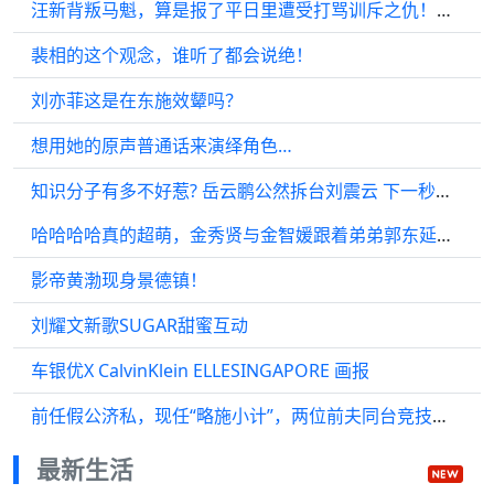
汪新背叛马魁，算是报了平日里遭受打骂训斥之仇！人心深思令人畏惧！
裴相的这个观念，谁听了都会说绝！
刘亦菲这是在东施效颦吗？
想用她的原声普通话来演绎角色…
知识分子有多不好惹? 岳云鹏公然拆台刘震云 下一秒难堪的却是自己
哈哈哈哈真的超萌，金秀贤与金智媛跟着弟弟郭东延学会了瞬间移动…
影帝黄渤现身景德镇！
刘耀文新歌SUGAR甜蜜互动
车银优X CalvinKlein ELLESINGAPORE 画报
前任假公济私，现任“略施小计”，两位前夫同台竞技啦！
最新生活