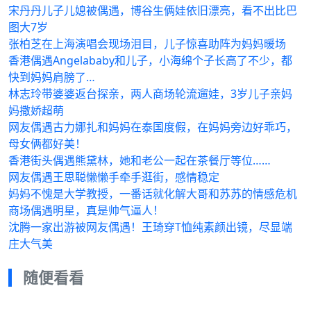
宋丹丹儿子儿媳被偶遇，博谷生俩娃依旧漂亮，看不出比巴
图大7岁
张柏芝在上海演唱会现场泪目，儿子惊喜助阵为妈妈暖场
香港偶遇Angelababy和儿子，小海绵个子长高了不少，都
快到妈妈肩膀了…
林志玲带婆婆返台探亲，两人商场轮流遛娃，3岁儿子亲妈
妈撒娇超萌
网友偶遇古力娜扎和妈妈在泰国度假，在妈妈旁边好乖巧，
母女俩都好美！
香港街头偶遇熊黛林，她和老公一起在茶餐厅等位……
网友偶遇王思聪懒懒手牵手逛街，感情稳定
妈妈不愧是大学教授，一番话就化解大哥和苏苏的情感危机
商场偶遇明星，真是帅气逼人！
沈腾一家出游被网友偶遇！王琦穿T恤纯素颜出镜，尽显端
庄大气美
随便看看