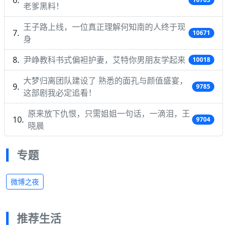
老爹黑料！
王子路上线，一位真正理解何知南的人终于现
10671
身
尹峥教科书式偏袒护妻，艾特你男朋友学起来
10018
大梦归离团队建设了 熟悉的面孔与颜值盛宴，
9785
这部剧我必定追看！
原来放下仇恨，只需姐姐一句话，一滴泪，王
9704
晓晨
专题
微博之夜
推荐生活