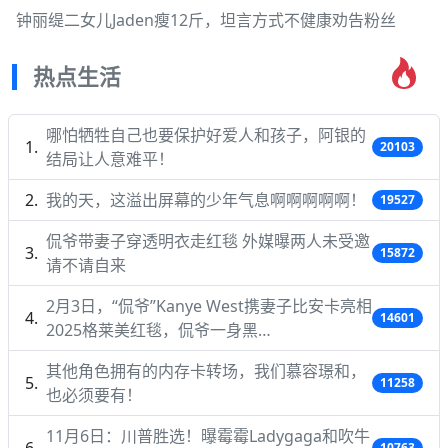
钟丽缇二女儿Jaden瘦12斤，坦言方式不健康劝告粉丝
热点生活
哪怕牺牲自己也要保护好爱人和孩子，阿银的
20103
结局让人意难平！
我的天，这溢出屏幕的少年气息啊啊啊啊啊！
19527
侃爷带妻子穿透明衣走红毯 外媒曝两人未受邀
15872
请不请自来
2月3日，“侃爷”Kanye West携妻子比安卡亮相
14601
2025格莱美红毯，侃爷一身黑…
其他角色拥有的内存卡转场，我们慕容璟和，
11258
也必须要有！
11月6日：川普胜选！曝霉霉Ladygaga和吹牛
10763