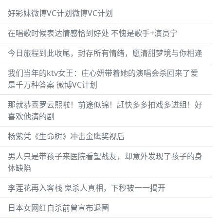
好彩妹微博VC计划微博VC计划
在唱歌时候表达情感恰到好处 不愧是歌手+演员宁
今日旅程到此收尾，封存所有情绪，愿清甜梦境与你相逢
我们当年的ktv女王：庄心妍带着她的演唱会杀回来了爱
是千万种答案 微博VC计划
那就恭喜罗云熙啦！前途似锦！赶快多多拍戏多进组！好
喜欢他演的剧
杨紫凭《生命树》冲击金鹰奖视后
男人只是带孩子来医院看望战友，却意外发现了孩子的身
体缺陷
李莲花再入客栈 鬼杀人真相，下秒被一一揭开
日本女网红自杀前曾宣布退圈