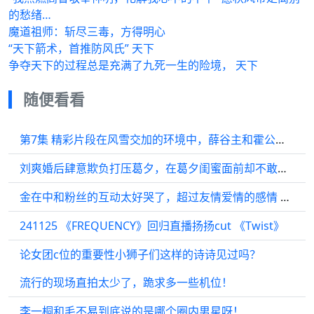
的愁绪…
魔道祖师：斩尽三毒，方得明心
“天下箭术，首推防风氏” 天下
争夺天下的过程总是充满了九死一生的险境， 天下
随便看看
第7集 精彩片段在风雪交加的环境中，薛谷主和霍公子因为寻找银铃簪而相遇
刘爽婚后肆意欺负打压葛夕，在葛夕闺蜜面前却不敢吱声？
金在中和粉丝的互动太好哭了，超过友情爱情的感情 可能这就是追星人的感情吧
241125 《FREQUENCY》回归直播扬扬cut 《Twist》
论女团c位的重要性小狮子们这样的诗诗见过吗？
流行的现场直拍太少了，跪求多一些机位！
李一桐和毛不易到底说的是哪个圈内男星呀！