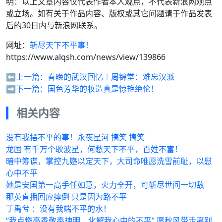
明：以上文章内容仅代表作者本人观点，不代表新浪网观点
或立场。如有关于作品内容、版权或其它问题请于作品发表
后的30日内与新浪网联系。
网址：
斩尽天下不平事！
https://www.alqsh.com/news/view/139866
⬅️上一篇：
春晚的武汉回忆︱周锦堂：难忘汉派
➡️下一篇：
国色芳华的妆造真是惊艳绝伦！
相关内容
没有我摆不平的事！永夜星河 搞笑 搞笑
龙国 有千万个耿波星，何愁天下不平，百姓不富！
暗中筹谋，掌控九嶷以定天下，大司命唯愿洗雪前耻，以慰
心中不平
她是安国第一高手任如意，火力全开，可斩尽世间一切敌
那英直播回应摔倒 只是因为路不平
丁禹兮 ：没有我端不平的水！
“我点燃高香敬奉神明，化解我心中的不平” 愿秋风带走离别