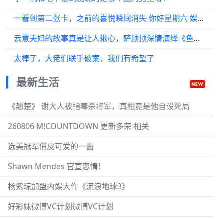
一看到第二张卡，之前的喜悦瞬间消失 你好星期六 娱你安利
云意夫妇的故事真是让人揪心，萨顶顶深情演绎《鱼跃而上》…
太棒了，大佬们联手破案，我们有希望了
最新生活
《翘楚》 谢大人被指毒杀将军，真相竟是他自设死局
260806 M!COUNTDOWN 更新多荣 相关
选美冠军俏皮可爱的一面
Shawn Mendes 官宣恋情！
杨紫琼加盟内娱大作《流浪地球3》
好彩妹微博VC计划微博VC计划