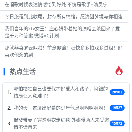
在唱歌时候表达情感恰到好处 不愧是歌手+演员宁
今日旅程到此收尾，封存所有情绪，愿清甜梦境与你相逢
我们当年的ktv女王：庄心妍带着她的演唱会杀回来了爱
是千万种答案 微博VC计划
那就恭喜罗云熙啦！前途似锦！赶快多多拍戏多进组！好
喜欢他演的剧
热点生活
哪怕牺牲自己也要保护好爱人和孩子，阿银的
20103
结局让人意难平！
我的天，这溢出屏幕的少年气息啊啊啊啊啊！
19527
侃爷带妻子穿透明衣走红毯 外媒曝两人未受邀
15872
请不请自来