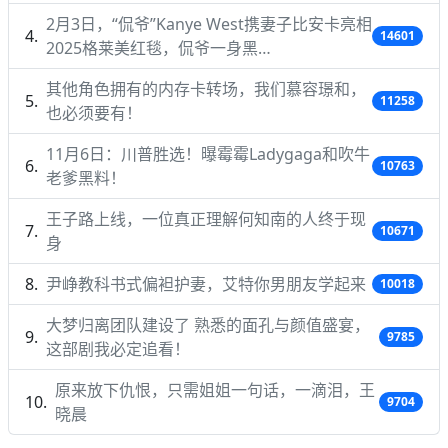
2月3日，“侃爷”Kanye West携妻子比安卡亮相
14601
2025格莱美红毯，侃爷一身黑…
其他角色拥有的内存卡转场，我们慕容璟和，
11258
也必须要有！
11月6日：川普胜选！曝霉霉Ladygaga和吹牛
10763
老爹黑料！
王子路上线，一位真正理解何知南的人终于现
10671
身
尹峥教科书式偏袒护妻，艾特你男朋友学起来
10018
大梦归离团队建设了 熟悉的面孔与颜值盛宴，
9785
这部剧我必定追看！
原来放下仇恨，只需姐姐一句话，一滴泪，王
9704
晓晨