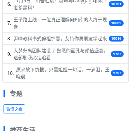
11月6日：川普胜选！曝霉霉Ladygaga和吹牛
10761
老爹黑料！
王子路上线，一位真正理解何知南的人终于现
10669
身
尹峥教科书式偏袒护妻，艾特你男朋友学起来
10016
大梦归离团队建设了 熟悉的面孔与颜值盛宴，
9783
这部剧我必定追看！
原来放下仇恨，只需姐姐一句话，一滴泪，王
9703
晓晨
专题
微博之夜
推荐生活