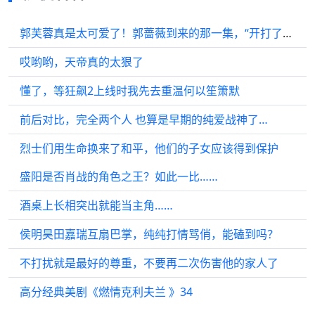
郭芙蓉真是太可爱了！郭蔷薇到来的那一集，“开打了？”开打了！
哎哟哟，天帝真的太狠了
懂了，等狂飙2上线时我先去重温何以笙箫默
前后对比，完全两个人 也算是早期的纯爱战神了…
烈士们用生命换来了和平，他们的子女应该得到保护
盛阳是否肖战的角色之王？如此一比……
酒桌上长相突出就能当主角……
侯明昊田嘉瑞互扇巴掌，纯纯打情骂俏，能磕到吗？
不打扰就是最好的尊重，不要再二次伤害他的家人了
高分经典美剧《燃情克利夫兰 》34