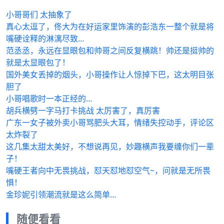
小哥哥们 太抽象了
真心太逗了，佟大为在好运家里饰演的彭浩东一整个就是将
嘴硬诠释的淋漓尽致…
范丞丞，永远在显眼包和帅哥之间反复横跳！帅还是挺帅的
就是太显眼包了！
国外美女丢掉的烟头，小哥操作让人惊掉下巴，这太明目张
胆了
小哥唱歌时一本正经的…
胡兵横劈一字马打卡挑战 太厉害了，真厉害
广东一女子被外卖小哥骂肥头大耳，情绪失控动手，评论区
太炸裂了
这几集太甜太美好，不想说再见，妙趣横声我要缠你们一辈
子！
嘴硬王者向中无畏挑战，怼天怼地怼空气~，问就是无所畏
惧！
金珍妮引领潮流就是这么简单…
随便看看