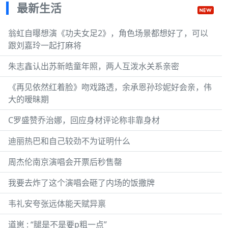
最新生活
翁虹自曝想演《功夫女足2》，角色场景都想好了，可以
跟刘嘉玲一起打麻将
朱志鑫认出苏新皓童年照，两人互泼水关系亲密
《再见依然红着脸》吻戏路透，余承恩孙珍妮好会亲，伟
大的暧昧期
C罗盛赞乔治娜，回应身材评论称非靠身材
迪丽热巴和自己较劲不为证明什么
周杰伦南京演唱会开票后秒售罄
我要去炸了这个演唱会砸了内场的饭撒牌
韦礼安夸张远体能天赋异禀
道崽 : “腿是不是要p粗一点”