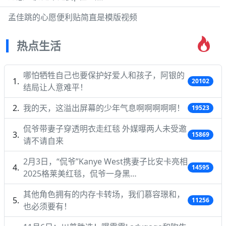
孟佳跳的心愿便利贴简直是模版视频
热点生活
哪怕牺牲自己也要保护好爱人和孩子，阿银的
20102
结局让人意难平！
我的天，这溢出屏幕的少年气息啊啊啊啊啊！
19523
侃爷带妻子穿透明衣走红毯 外媒曝两人未受邀
15869
请不请自来
2月3日，“侃爷”Kanye West携妻子比安卡亮相
14595
2025格莱美红毯，侃爷一身黑…
其他角色拥有的内存卡转场，我们慕容璟和，
11256
也必须要有！