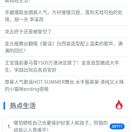
着姑姑生活！
手握爆款坐拥高人气，为何慢慢沉寂，落到无戏可拍的处
境，胡一天 李溪芮
龙云终于还是被架空了
金允植舞台翻唱《童话》白西装造型配上温柔的歌声，满
满的回忆！
王宝强前妻马蓉1500万澳洲定居了！金发造型嫩成大学
生，宋喆出狱后各自安好
章昊人气歌谣HOT SUMMER舞台 水手服昊昊 清纯又火辣
的小猫咪ending很萌
热点生活
哪怕牺牲自己也要保护好爱人和孩子，阿银的
20111
结局让人意难平！