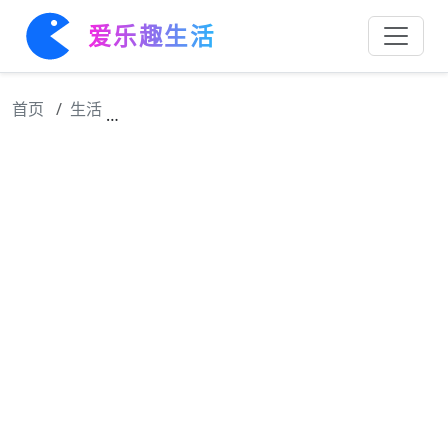
爱乐趣生活
首页
生活
短剧·老公的金丝雀怀孕后-第43集-安檀揭