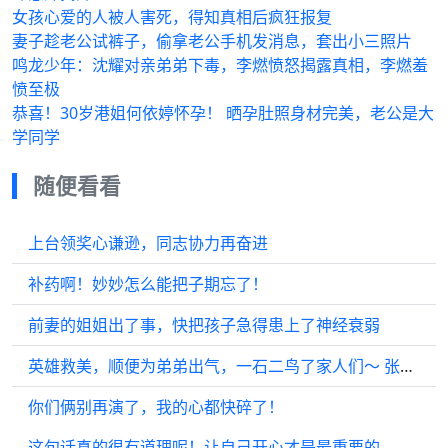
女孩心爱的人被人害死，得知真相后疯狂报复
妻子趁老公试裤子，偷拿老公手机发消息，套出小三照片
鸣龙少年：沈耀对亲弟弟下毒，李燃愤怒揭露真相，李燃羞
愤至极
恭喜！30岁港姐何依婷怀孕！ 晒孕肚照身材完美，老公是大
学同学
随便看看
上台领奖心谦逊，同志协力再奋进
补药啊！妙妙怎么能把子期忘了！
前妻的姐姐出了事，快把孩子急得患上了神经衰弱
英雄救美，顺便为弟弟出气，一石二鸟了家人们～ 张天阳 侯梦瑶
你们俩别再演了，我的心都快碎了！
这句话真的很有道理呢！让自己开心才是最重要的，别总纠结那些烦心事啦！