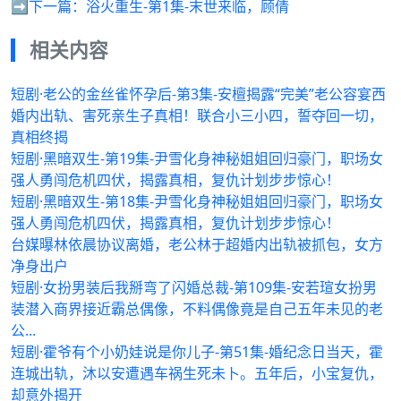
➡️下一篇：
浴火重生-第1集-末世来临，顾倩
相关内容
短剧·老公的金丝雀怀孕后-第3集-安檀揭露“完美”老公容宴西
婚内出轨、害死亲生子真相！联合小三小四，誓夺回一切，
真相终揭
短剧·黑暗双生-第19集-尹雪化身神秘姐姐回归豪门，职场女
强人勇闯危机四伏，揭露真相，复仇计划步步惊心！
短剧·黑暗双生-第18集-尹雪化身神秘姐姐回归豪门，职场女
强人勇闯危机四伏，揭露真相，复仇计划步步惊心！
台媒曝林依晨协议离婚，老公林于超婚内出轨被抓包，女方
净身出户
短剧·女扮男装后我掰弯了闪婚总裁-第109集-安若瑄女扮男
装潜入商界接近霸总偶像，不料偶像竟是自己五年未见的老
公...
短剧·霍爷有个小奶娃说是你儿子-第51集-婚纪念日当天，霍
连城出轨，沐以安遭遇车祸生死未卜。五年后，小宝复仇，
却意外揭开