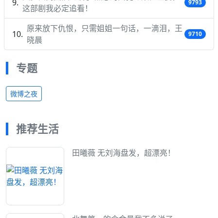
9793
这部剧我必定追看！
原来放下仇恨，只需姐姐一句话，一滴泪，王
9710
晓晨
专题
微博之夜
推荐生活
田曦薇 无刘海盘发，超漂亮！