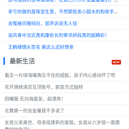
幸亏你做的是珠宝生意，不然那些卖小甜水的和收手机的都要愁眉苦脸了
含冤被问难辩白，屈声诉说无人信
追风者中沈近真和康处长的审讯桥段真的超精彩！
王鹤棣镜头签名 离这么近好想亲
最新生活
看见一片绿海嘴角压不住的成毅，孩子内心感动坏了吧
花开锦绣演员互顶账号，剧宣方式独特
田曦薇 无刘海盘发，超漂亮！
北舞第一的含金量我不多说了
女孩父亲离世，母亲组建新的家庭，女孩从六岁就一直跟