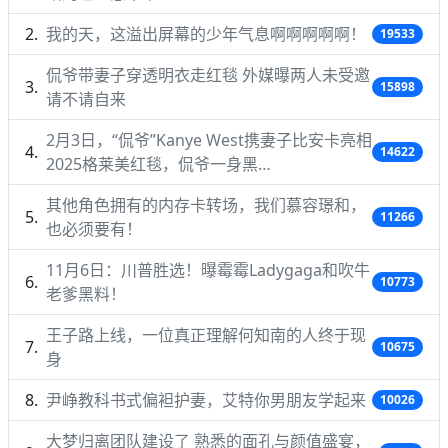
我的天，这溢出屏幕的少年气息啊啊啊啊啊！
19533
侃爷带妻子穿透明衣走红毯 外媒曝两人未受邀
15898
请不请自来
2月3日，“侃爷”Kanye West携妻子比安卡亮相
14622
2025格莱美红毯，侃爷一身黑…
其他角色拥有的内存卡转场，我们慕容璟和，
11266
也必须要有！
11月6日：川普胜选！曝霉霉Ladygaga和吹牛
10773
老爹黑料！
王子路上线，一位真正理解何知南的人终于现
10675
身
尹峥教科书式偏袒护妻，艾特你男朋友学起来
10026
大梦归离团队建设了 熟悉的面孔与颜值盛宴，