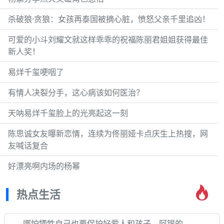
杀破狼·贪狼：女孩再泰国被摘心脏，愤怒父亲千里追凶！
可爱的小斗刘耀文就这样乖乖的祝福陈丽君姐姐获得最佳
新人奖！
易烊千玺哽咽了
有情人决裂分手，这心病该如何医治？
天呐易烊千玺脸上的光亮起这一刻
陈思诚女友曝新恋情，连续为佟丽娅卡点庆生上热搜，网
友喊话复合
好漂亮啊内场的杨幂
热点生活
哪怕牺牲自己也要保护好爱人和孩子，阿银的