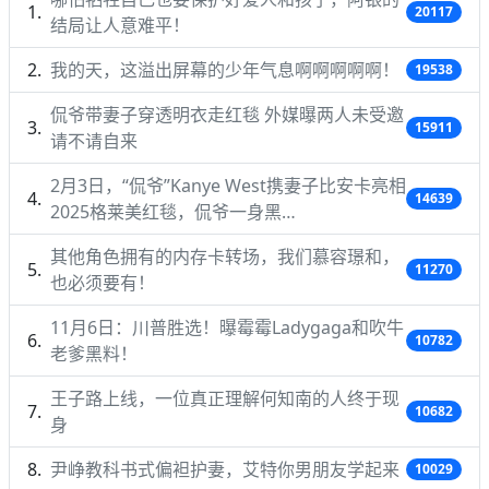
20117
结局让人意难平！
我的天，这溢出屏幕的少年气息啊啊啊啊啊！
19538
侃爷带妻子穿透明衣走红毯 外媒曝两人未受邀
15911
请不请自来
2月3日，“侃爷”Kanye West携妻子比安卡亮相
14639
2025格莱美红毯，侃爷一身黑…
其他角色拥有的内存卡转场，我们慕容璟和，
11270
也必须要有！
11月6日：川普胜选！曝霉霉Ladygaga和吹牛
10782
老爹黑料！
王子路上线，一位真正理解何知南的人终于现
10682
身
尹峥教科书式偏袒护妻，艾特你男朋友学起来
10029