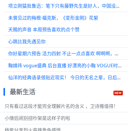
项立刚猛批鲁迅：笔下只有藤野先生是好人，中国没一个好人！
未曾见过的梅根·福克斯，《变形金刚》花絮
天赐的声音 本周预告喜欢的点个赞
心跳比我先遇见你
你好星期六预告 活力四射 不止一点点喜欢 啊啊啊，下周末快来吧…
鞠婧祎 vogue盛典 后台直播 好漂亮的小鞠 VOGUE时尚之力盛会
仙洋的经典语录很贴近现实！ 今日的无名之辈，日后，你怎知他不能威震天下！
最新生活
只有看过这段才能完全理解片名的含义 ，卫诗雅值得！
小情侣闹别扭吵架是这样子的啦
杨紫分享烈火英雄角色感悟