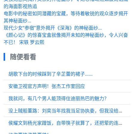
的海面影视热追
电影中的秘密如同潜藏的宝藏，等待着敏锐的观众逐步揭开
其神秘面纱…
现代少女“参宿”意外揭开《深海》的神秘面纱…
《颜心记》的惊喜宝盒就像揭开未知的神秘面纱，令人兴奋
不已！ 宋轶 罗云熙
随便看看
胡歌下台的时候踩到了辛芷蕾的裙子……
安徽卫视官方声明！张杰工作室回应
我就问，有几个男人能顶得住迪丽热巴的魅力？
没上贼船董路：刘奕当年找我当足协执委，但我没给他递“米”
侯耀文到杨光家蹭饭，自带筷子就算了，还把荤的连吃带拿