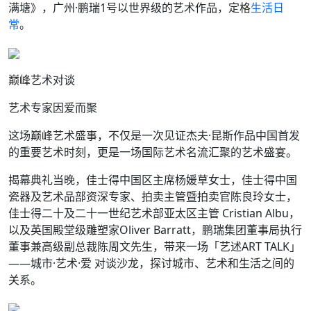
满塘》，广州·鹏瑞1号以世界级的艺术作品，定格
生活日
常
。
巅峰艺术对谈
艺术专家因爱而聚
这场巅峰艺术盛事，不仅是一次见证杰夫·昆斯作品中国首发
的重要艺术时刻，更是一场国际艺术名流汇聚的艺术盛宴。
揭幕典礼当晚，佳士得中国区主席杨媛草女士，佳士得中国
瓷器及艺术品部资深专家、拍卖主管暨拍卖官陈良玲女士，
佳士得二十及二十一世纪艺术部亚太区主管 Cristian Albu，
以及英国殿堂级雕塑家Oliver Barratt，鹏瑞集团董事局执行
董事兼高级副总裁陈周文先生，带来一场「艺述ART TALK」
——城市·艺术·爱 对谈沙龙，探讨城市、艺术和生活之间的
关系。