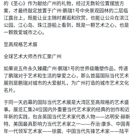
的《圣心》作为献给广州的礼物，经过无数轮位置摆放方
案，才最终敲定放置于广州·鹏瑞1号中央景观园林的二层临
江露台上，既能让业主随时邂逅和欣赏，也能让公众在滨江
公园、江心岛、珠江游船上看到，既是一颗艺术之心，也是
一颗致爱城市之心。
至高规格艺术展
全球艺术大师杰作汇聚广州
如果说五件永久臻藏广州·鹏瑞1号的世界级雕塑作品，传递
了鹏瑞对于艺术和生活的挚爱之心，那么首届国际当代艺术
展则是鹏瑞对城市的大爱献礼，为广州打造的城市艺术文化
名片。
于同一天启幕的国际当代艺术展是大湾区至高规格的艺术盛
事。展览汇集24位国内外重要当代艺术家的经典的创作和近
年新的实践，包含英国当代艺术家代表人物——达明安·赫斯
特、美国最具影响力当代艺术家之一——乔治·康多、中国青
年一代领军艺术家——徐震、中国当代先锋艺术家——陆平