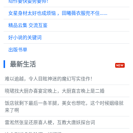
动作要快姿势要帅！
女星身材太好也成烦恼 ，田曦薇衣服兜不住……
精品云集 交流互鉴
好小说的关键词
出版书单
最新生活
难以逾越，令人目眩神迷的魔幻写实佳作！
晓珺找大厨办喜宴定晚上，大厨直言晚上是二婚
饭店就剩下最后一条羊腿，美女也想吃，这个时候姻缘就
来了啊
雷淞然张呈还原喜人梗，互教大唐妖探台词