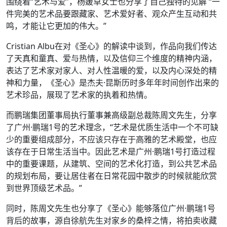
围绕着“艺术与爱”，杨媛草女士也分享了自己独特的见解 “一
件完美的艺术品要跟藏家、艺术爱好者、观众产生互动和共
鸣，才能让它更加的伟大。”
Cristian Albu在对《圣心》的解读中谈到，作品向我们传达
了天真和童真、爱与热情，以及信仰三个维度的精神内涵，
表达了艺术家对家人、对人性温暖的爱，以及内心深处的精
神和力量，《圣心》是杰夫·昆斯历时多年年时间创作出来的
艺术珍品，展现了艺术家的执着和热情。
而鹏瑞集团董事局执行董事兼高级副总裁陈周文先生，分享
了广州·鹏瑞1号的艺术理念，“艺术是优质生活中一个不可缺
少的重要组成部分，不应该只存在于高雅的艺术殿堂，也应
该存在于日常生活当中。因此艺术是广州·鹏瑞1号打造过程
中的重要课题，从建筑、空间的艺术化打造，到公共艺术品
的规划布局，要让居住者在日常花园中散步的时候就能欣赏
到世界顶级艺术品。”
同时，陈周文先生也分享了《圣心》能够落位广州·鹏瑞1号
背后的故事，源自徐航先生对家乡的桑梓之情，将拍卖收藏