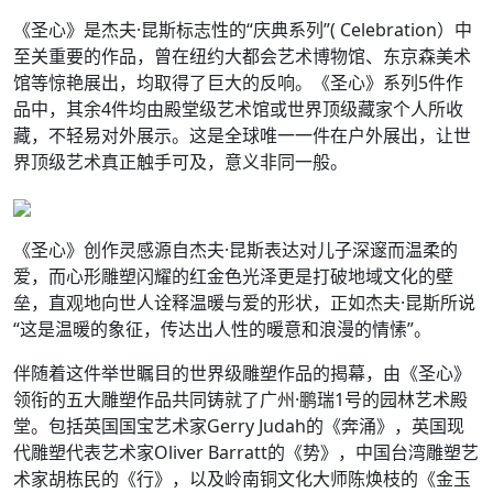
《圣心》是杰夫·昆斯标志性的“庆典系列”( Celebration）中
至关重要的作品，曾在纽约大都会艺术博物馆、东京森美术
馆等惊艳展出，均取得了巨大的反响。《圣心》系列5件作
品中，其余4件均由殿堂级艺术馆或世界顶级藏家个人所收
藏，不轻易对外展示。这是全球唯一一件在户外展出，让世
界顶级艺术真正触手可及，意义非同一般。
《圣心》创作灵感源自杰夫·昆斯表达对儿子深邃而温柔的
爱，而心形雕塑闪耀的红金色光泽更是打破地域文化的壁
垒，直观地向世人诠释温暖与爱的形状，正如杰夫·昆斯所说
“这是温暖的象征，传达出人性的暖意和浪漫的情愫”。
伴随着这件举世瞩目的世界级雕塑作品的揭幕，由《圣心》
领衔的五大雕塑作品共同铸就了广州·鹏瑞1号的园林艺术殿
堂。包括英国国宝艺术家Gerry Judah的《奔涌》，英国现
代雕塑代表艺术家Oliver Barratt的《势》，中国台湾雕塑艺
术家胡栋民的《行》，以及岭南铜文化大师陈焕枝的《金玉