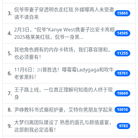
侃爷带妻子穿透明衣走红毯 外媒曝两人未受邀
15865
请不请自来
2月3日，“侃爷”Kanye West携妻子比安卡亮相
14595
2025格莱美红毯，侃爷一身黑…
其他角色拥有的内存卡转场，我们慕容璟和，
11255
也必须要有！
11月6日：川普胜选！曝霉霉Ladygaga和吹牛
10761
老爹黑料！
王子路上线，一位真正理解何知南的人终于现
10669
身
尹峥教科书式偏袒护妻，艾特你男朋友学起来
10016
大梦归离团队建设了 熟悉的面孔与颜值盛宴，
9783
这部剧我必定追看！