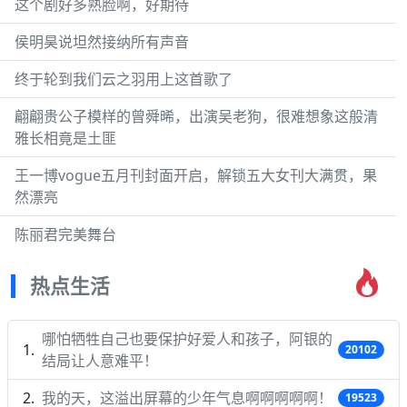
这个剧好多熟脸啊，好期待
侯明昊说坦然接纳所有声音
终于轮到我们云之羽用上这首歌了
翩翩贵公子模样的曾舜晞，出演吴老狗，很难想象这般清
雅长相竟是土匪
王一博vogue五月刊封面开启，解锁五大女刊大满贯，果
然漂亮
陈丽君完美舞台
热点生活
哪怕牺牲自己也要保护好爱人和孩子，阿银的
20102
结局让人意难平！
我的天，这溢出屏幕的少年气息啊啊啊啊啊！
19523