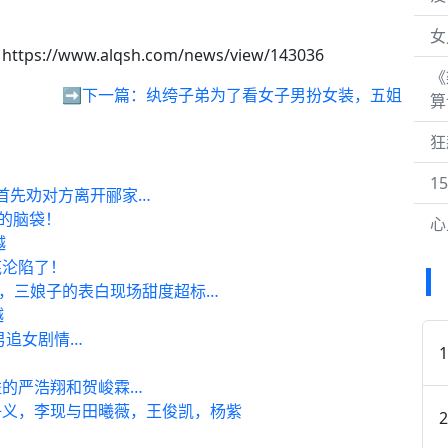
女
https://www.alqsh.com/news/view/143036
《
，
➡️下一篇：
纨绔子弟为了看女子男扮女装，五姐
算
狂
1
首先劝对方离开郦家…
 的脑袋！
心
越
底沦陷了！
”，三娘子的表白现场甜度超标…
越
男追女剧情…
的严浩翔和贺峻霖…
子义，李现与田曦薇，王俊凯，杨紫