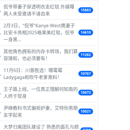
侃爷带妻子穿透明衣走红毯 外媒曝
15883
两人未受邀请不请自来
2月3日，“侃爷”Kanye West携妻子
比安卡亮相2025格莱美红毯，侃爷
14610
一身黑…
其他角色拥有的内存卡转场，我们慕
11262
容璟和，也必须要有！
11月6日：川普胜选！曝霉霉
10767
Ladygaga和吹牛老爹黑料！
王子路上线，一位真正理解何知南的
10672
人终于现身
尹峥教科书式偏袒护妻，艾特你男朋
10021
友学起来
大梦归离团队建设了 熟悉的面孔与颜