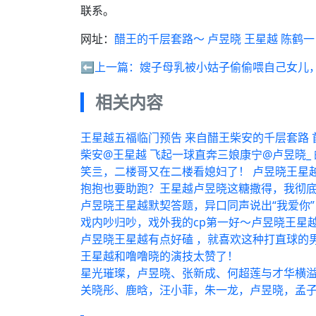
联系。
网址：
醋王的千层套路～ 卢昱晓 王星越 陈鹤一
⬅️上一篇：
嫂子母乳被小姑子偷偷喂自己女儿
相关内容
王星越五福临门预告 来自醋王柴安的千层套路 
柴安@王星越 飞起一球直奔三娘康宁@卢昱晓_
笑亖，二楼哥又在二楼看媳妇了！ 卢昱晓王星
抱抱也要助跑？王星越卢昱晓这糖撒得，我彻
卢昱晓王星越默契答题，异口同声说出“我爱你
戏内吵归吵，戏外我的cp第一好～卢昱晓王星
卢昱晓王星越有点好磕 ，就喜欢这种打直球的
王星越和噜噜晓的演技太赞了！
星光璀璨，卢昱晓、张新成、何超莲与才华横溢
关晓彤、鹿晗，汪小菲，朱一龙，卢昱晓，孟