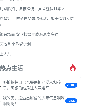
儿怼脸拍手法被模仿，声音疑似非本人
翘楚》 ：逆子逼父勾结死敌，狼王借刀反遭
计
飙名场面 安欣拉警戒线逼退高启强
5天安利李昀锐计划
上人儿
热点生活
哪怕牺牲自己也要保护好爱人和孩
20106
子，阿银的结局让人意难平！
我的天，这溢出屏幕的少年气息啊啊
19529
啊啊啊！