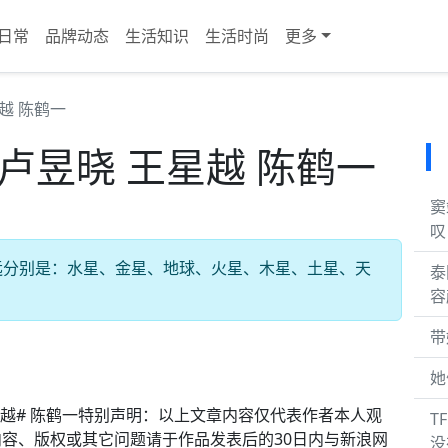
日常
品牌动态
生活知识
生活时尚
更多
越 陈鹤一
卢昱晓 王星越 陈鹤一
窦
叹
远分别是：水星、金星、地球、火星、木星、土星、天
泰
容
带
她
王星越# 陈鹤一特别声明：以上文章内容仅代表作者本人观
T
容、版权或其它问题请于作品发表后的30日内与新浪网
没