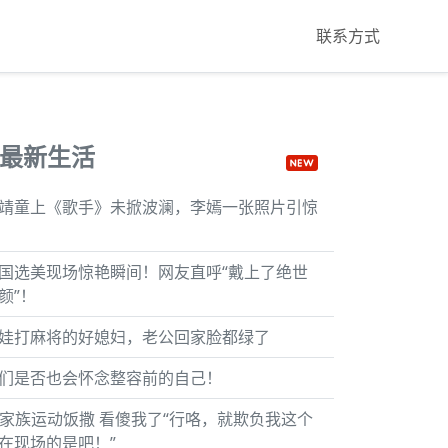
联系方式
最新生活
靖童上《歌手》未掀波澜，李嫣一张照片引惊
国选美现场惊艳瞬间！网友直呼“戴上了绝世
颜”！
娃打麻将的好媳妇，老公回家脸都绿了
们是否也会怀念整容前的自己！
F家族运动饭撒 看傻我了“行咯，就欺负我这个
在现场的是吧！”