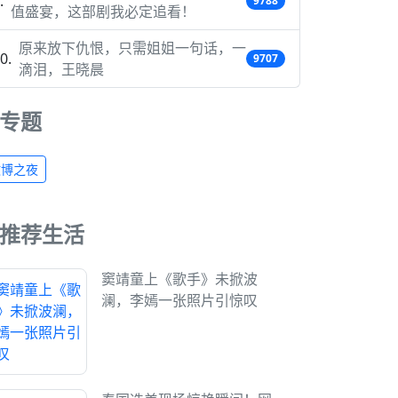
9788
值盛宴，这部剧我必定追看！
原来放下仇恨，只需姐姐一句话，一
9707
滴泪，王晓晨
专题
微博之夜
推荐生活
窦靖童上《歌手》未掀波
澜，李嫣一张照片引惊叹