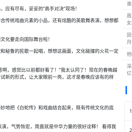
谁
，应有尽有，妥妥的“高手对决”现场！
周
结合传统戏曲元素的小品，还有炫酷的英歌舞表演，想想都
女
因
国文化要走向国际舞台啦！
月
歌和秘鲁的民歌一起唱，想想这画面，文化碰撞的火花一定
他
深
意啊，感觉比以前都好看了！”我太认同了！现在的春晚越
亿
尝试新的形式，让大家眼前一亮，这才是春晚应该有的样
巧妙地把《白蛇传》和戏曲结合起来，既有传统文化的底
表演，气势恢宏，简直就是中华力量的很好诠释！ 看得我