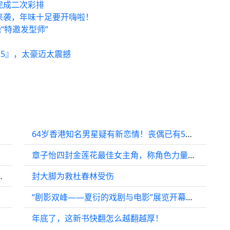
》完成二次彩排
来袭，年味十足要开嗨啦！
“特邀发型师”
25』，太豪迈太震撼
64岁香港知名男星疑有新恋情！丧偶已有5年，好友爆料：应该快了
章子怡四封金莲花最佳女主角，称角色力量比奖项重要
人甜蜜获祝福，有人引发争议
封大脚为救杜春林受伤
大骄傲
“剧影双峰——夏衍的戏剧与电影”展览开幕式暨《夏衍传》再版发布会举行
年底了，这新书快翻怎么越翻越厚！