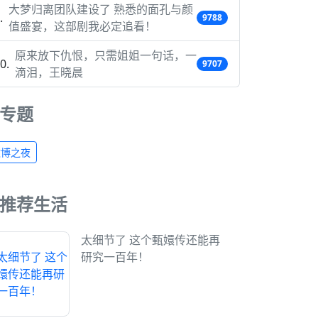
大梦归离团队建设了 熟悉的面孔与颜
9788
值盛宴，这部剧我必定追看！
原来放下仇恨，只需姐姐一句话，一
9707
滴泪，王晓晨
专题
微博之夜
推荐生活
太细节了 这个甄嬛传还能再
研究一百年！