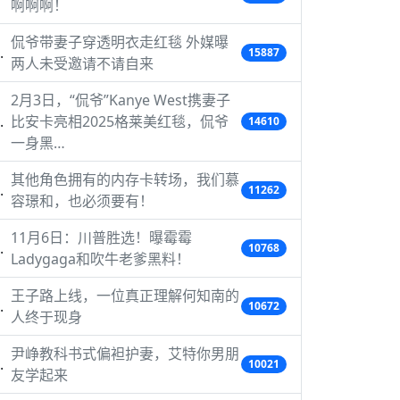
啊啊啊！
侃爷带妻子穿透明衣走红毯 外媒曝
15887
两人未受邀请不请自来
2月3日，“侃爷”Kanye West携妻子
比安卡亮相2025格莱美红毯，侃爷
14610
一身黑…
其他角色拥有的内存卡转场，我们慕
11262
容璟和，也必须要有！
11月6日：川普胜选！曝霉霉
10768
Ladygaga和吹牛老爹黑料！
王子路上线，一位真正理解何知南的
10672
人终于现身
尹峥教科书式偏袒护妻，艾特你男朋
10021
友学起来