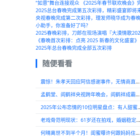
“如意”舞台连接观众 《2025年春节联欢晚会
2025总台春晚完成第五次彩排，精彩盛宴即将
央视春晚完成第二次彩排，理发师晓华成为春晚
小助手，你准备好了吗？
2025春晚彩排，刀郎在现场演唱『大漠情歌20
《春晚首次彩排：点亮 2025 新春的文化盛宴》
2025年总台春晚完成全部五次彩排
随便看看
震惊！朱孝天回应阿信感谢事件，无情商直言：“这是场面话，听听就算了吧”
孟鹤堂、阎鹤祥央视跨年晚会，阎鹤祥成霸总，孟哥一身白衣超帅
2025年公布恋情的10位明星盘点：有
老戏骨范明现状：61岁还在拍戏，婚姻稳定，女儿是最
何晴离世不到半个月！闺蜜曝许何跟妈妈住，一直照顾何晴直到离世