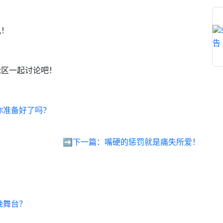
孔！
论区一起讨论吧！
你准备好了吗？
➡️下一篇：
嘴硬的惩罚就是痛失所爱！
晚舞台？