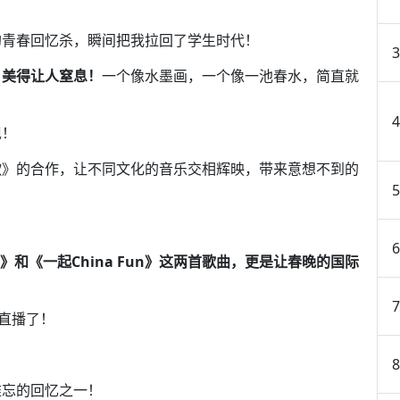
的青春回忆杀，瞬间把我拉回了学生时代！
，美得让人窒息！
一个像水墨画，一个像一池春水，简直就
现！
歌》的合作，让不同文化的音乐交相辉映，带来意想不到的
Stars》和《一起China Fun》这两首歌曲，更是让春晚的国际
！
晚直播了！
难忘的回忆之一！