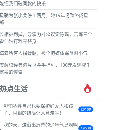
能懂我们磕同款的快乐
星驰为张小斐停工两月，她19年韧劲终成星
郎
长相被刷掉，导演力排众议定陈瑶，苦练三个
霍仙姑打戏零替身
瞒着所有人捐骨髓，被全港媒体骂贪财小气
度解读经典港片《金手指》，100元发迹成千
富豪的传奇
热点生活
哪怕牺牲自己也要保护好爱人和孩
20108
子，阿银的结局让人意难平！
我的天，这溢出屏幕的少年气息啊啊
19530