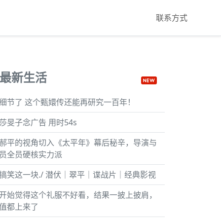
联系方式
最新生活
细节了 这个甄嬛传还能再研究一百年！
莎旻子念广告 用时54s
郝平的视角切入《太平年》幕后秘辛，导演与
员全员硬核实力派
搞笑这一块./ 潜伏｜翠平｜谍战片｜经典影视
开始觉得这个礼服不好看，结果一披上披肩，
值都上来了