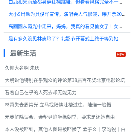
白鹿和宋雨琦都身穿红裙跳舞，但看着风格完全不一样啊～各有千秋
大小S出动为具俊晔宣传，演唱会人气惨淡，曝开票20天仍未卖完
高圆圆从霞光中走来，妈妈，我真的看见仙女了！女神永远是女神，好美好优雅
是有多久没见林志玲了？北影节开幕式上终于等到她
最新生活
久仰大名啊 朱厌
大鹏说他特别在乎观众的评论第38届百花奖北京电影论坛
看着自己在乎的人死去却无能无力
林萧失去周崇光 立马找陆烧吐槽过往，陆烧一脸懵
元英解除误会，会帮尹峥坐稳朝堂，要求是还她自由！
本人没被吓到，其他人倒是被吓惨了 孟子义｜李昀锐｜白