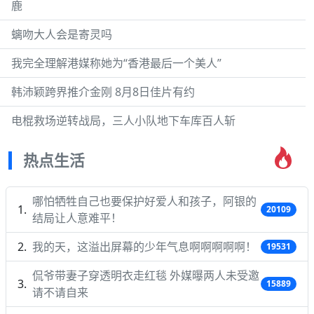
鹿
螭吻大人会是寄灵吗
我完全理解港媒称她为“香港最后一个美人”
韩沛颖跨界推介金刚 8月8日佳片有约
电棍救场逆转战局，三人小队地下车库百人斩
热点生活
哪怕牺牲自己也要保护好爱人和孩子，阿银的
20109
结局让人意难平！
我的天，这溢出屏幕的少年气息啊啊啊啊啊！
19531
侃爷带妻子穿透明衣走红毯 外媒曝两人未受邀
15889
请不请自来