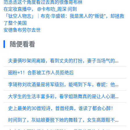
范丞丞这个角度看过去真的很像哥布林
在定妆直播中， @卡布叻_周深 问到
「钛空人物志」｜布克·华盛顿：我是黑人的“叛徒”，却拯救
了整个美国
安德鲁布劳尔去世
随便看看
夫妻俩吵架闹离婚，看到丈夫的打扮，妻子当场气的不离了
圈粉+1！合影被工作人员拒绝后
李琦称刘欢酒量是将军级别，能喝到下车，春妮：他喝醉就讲外语
大学生的生活丰富多彩，看学姐跳舞真的是让人心潮澎湃
史上最美的30首短诗，首首经典，谁读了都会心醉！
时间到了，灰姑娘要脱下她的舞鞋了，女生高跟鞋不合脚滑落慌忙穿上…