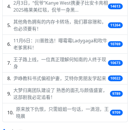
2月3日，“侃爷”Kanye West携妻子比安卡亮相
14613
2025格莱美红毯，侃爷一身黑…
其他角色拥有的内存卡转场，我们慕容璟和，
11264
也必须要有！
11月6日：川普胜选！曝霉霉Ladygaga和吹牛
10769
老爹黑料！
王子路上线，一位真正理解何知南的人终于现
10673
身
尹峥教科书式偏袒护妻，艾特你男朋友学起来
10022
大梦归离团队建设了 熟悉的面孔与颜值盛宴，
9789
这部剧我必定追看！
原来放下仇恨，只需姐姐一句话，一滴泪，王
9709
晓晨