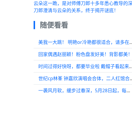
云朵这一跪，是对师傅刀郎十多年悉心教导的深
刀郎澄清与云朵的关系，终于揭开谜底！
随便看看
美我一大跳！ 明艳or冷艳都很适合，请多在
回家偶遇赵丽颖！粉色盘发好美！背影都美
时间过得好快呀，都要毕业啦 戴帽子看起来毛好顺
世纪cp林峯 钟嘉欣演唱会合体，
一袭风月软，缓步过春深，5月28日起，每晚19:30