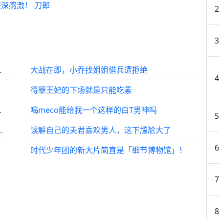
深感激！ 刀郎
舒适区当漂亮女明星！
大战在即，小乔找姐姐借兵遭拒绝
！
得罪王妃的下场就是只能吃素
好乖，恭喜毕业！
喝meco能给我一个这样的白T男神吗
二人红馆合唱《心领》
误解自己的夫君喜欢男人，这下尴尬大了
时代少年团的新大片简直是「细节博物馆」！