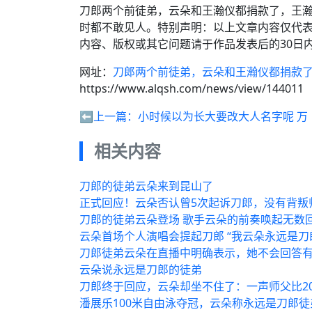
刀郎两个前徒弟，云朵和王瀚仪都捐款了，王瀚
时都不敢见人。特别声明：以上文章内容仅代
内容、版权或其它问题请于作品发表后的30日
网址：
刀郎两个前徒弟，云朵和王瀚仪都捐款了
https://www.alqsh.com/news/view/144011
⬅️上一篇：
小时候以为长大要改大人名字呢 万
相关内容
刀郎的徒弟云朵来到昆山了
正式回应！云朵否认曾5次起诉刀郎，没有背叛
刀郎的徒弟云朵登场 歌手云朵的前奏唤起无数
云朵首场个人演唱会提起刀郎 “我云朵永远是刀
刀郎徒弟云朵在直播中明确表示，她不会回答
云朵说永远是刀郎的徒弟
刀郎终于回应，云朵却坐不住了：一声师父比20
潘展乐100米自由泳夺冠，云朵称永远是刀郎