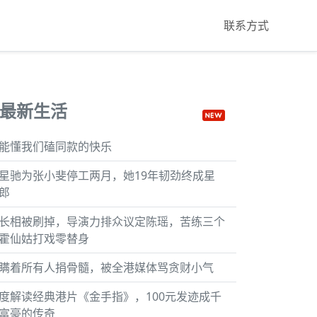
联系方式
最新生活
能懂我们磕同款的快乐
星驰为张小斐停工两月，她19年韧劲终成星
郎
长相被刷掉，导演力排众议定陈瑶，苦练三个
霍仙姑打戏零替身
瞒着所有人捐骨髓，被全港媒体骂贪财小气
度解读经典港片《金手指》，100元发迹成千
富豪的传奇