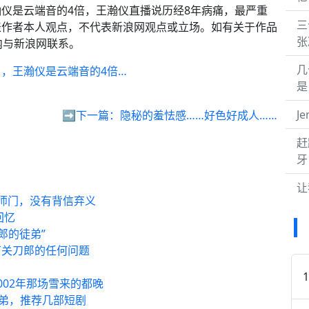
仪是云端音的4倍，王瀚仪直播说历经8年病痛，最严重
三
表作者本人观点，不代表新浪网观点或立场。如有关于作品
张
内与新浪网联系。
几
，王瀚仪是云端音的4倍…
是
J
➡️下一篇：
隐秘的羞怯感……好色好成人……
赶
牙
让
师门，没有背信弃义
回忆
郎的徒弟”
有关刀郎的任何问题
02年那场雪来的都晚
徒弟，推荐几部短剧