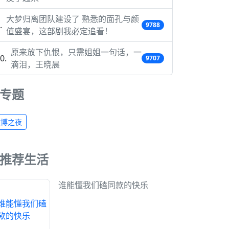
大梦归离团队建设了 熟悉的面孔与颜
9788
值盛宴，这部剧我必定追看！
原来放下仇恨，只需姐姐一句话，一
9707
滴泪，王晓晨
专题
微博之夜
推荐生活
谁能懂我们磕同款的快乐