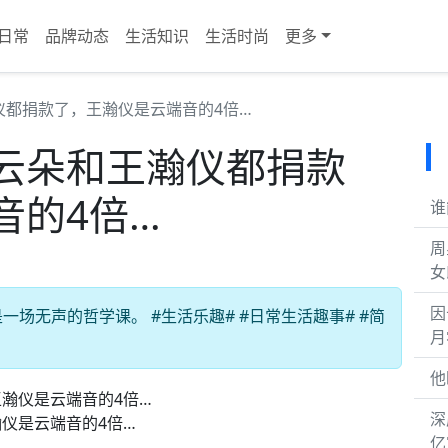
日常
品牌动态
生活知识
生活时尚
更多
仪都捐款了，王瀚仪是云端音的4倍…
云朵和王瀚仪都捐款
音的4倍…
谁
周
女
因
场无声的哲学课。 #生活乐趣# #日常生活趣事# #简
月
他
深
仪是云端音的4倍…
亿