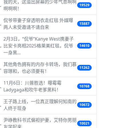
我的天，这溢出屏幕的少年气息啊啊
19529
啊啊啊！
侃爷带妻子穿透明衣走红毯 外媒曝
15887
两人未受邀请不请自来
2月3日，“侃爷”Kanye West携妻子
比安卡亮相2025格莱美红毯，侃爷
14610
一身黑…
其他角色拥有的内存卡转场，我们慕
11262
容璟和，也必须要有！
11月6日：川普胜选！曝霉霉
10768
Ladygaga和吹牛老爹黑料！
王子路上线，一位真正理解何知南的
10672
人终于现身
尹峥教科书式偏袒护妻，艾特你男朋
10021
友学起来