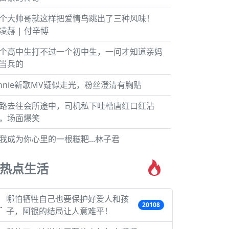
个大帅哥就这样把爱情鸟跳出了三种风味！
凌赫 | 付辛博
个高中生打不过一个初中生，一问才知道亲妈
当兵的
ennie新歌MV疑似走光，粉丝澄清有胸贴
路去往会所途中，司机私下吐槽唐红口红沾
，场面爆笑
我成为你心里的一根糍粑...林子君
热点生活
哪怕牺牲自己也要保护好爱人和孩
20108
子，阿银的结局让人意难平！