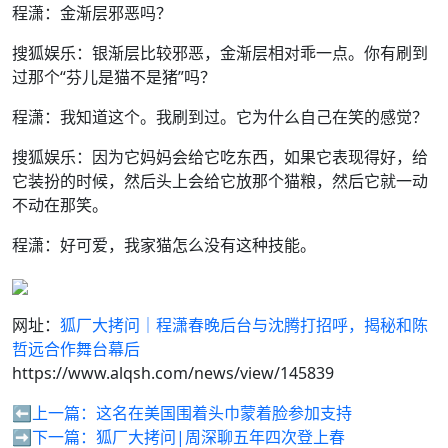
程潇：金渐层邪恶吗？
搜狐娱乐：银渐层比较邪恶，金渐层相对乖一点。你有刷到
过那个“芬儿是猫不是猪”吗？
程潇：我知道这个。我刷到过。它为什么自己在笑的感觉？
搜狐娱乐：因为它妈妈会给它吃东西，如果它表现得好，给
它装扮的时候，然后头上会给它放那个猫粮，然后它就一动
不动在那笑。
程潇：好可爱，我家猫怎么没有这种技能。
网址：
狐厂大拷问｜程潇春晚后台与沈腾打招呼，揭秘和陈
哲远合作舞台幕后
https://www.alqsh.com/news/view/145839
⬅️上一篇：
这名在美国围着头巾蒙着脸参加支持
➡️下一篇：
狐厂大拷问|周深聊五年四次登上春