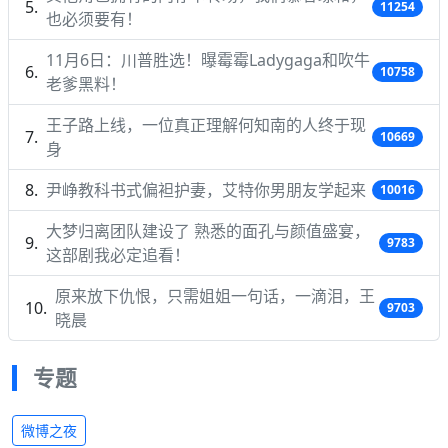
11254
也必须要有！
11月6日：川普胜选！曝霉霉Ladygaga和吹牛
10758
老爹黑料！
王子路上线，一位真正理解何知南的人终于现
10669
身
尹峥教科书式偏袒护妻，艾特你男朋友学起来
10016
大梦归离团队建设了 熟悉的面孔与颜值盛宴，
9783
这部剧我必定追看！
原来放下仇恨，只需姐姐一句话，一滴泪，王
9703
晓晨
专题
微博之夜