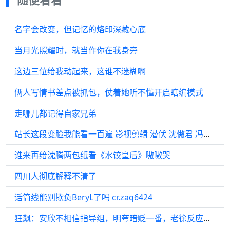
名字会改变，但记忆的烙印深藏心底
当月光照耀时，就当作你在我身旁
这边三位给我动起来，这谁不迷糊啊
俩人写情书差点被抓包，仗着她听不懂开启瞎编模式
走哪儿都记得自家兄弟
站长这段变脸我能看一百遍 影视剪辑 潜伏 沈傲君 冯恩鹤 吴刚
谁来再给沈腾两包纸看《水饺皇后》嗷嗷哭
四川人彻底解释不清了
话筒线能别欺负BeryL了吗 cr.zaq6424
狂飙：安欣不相信指导组，明夸暗贬一番，老徐反应亮了！