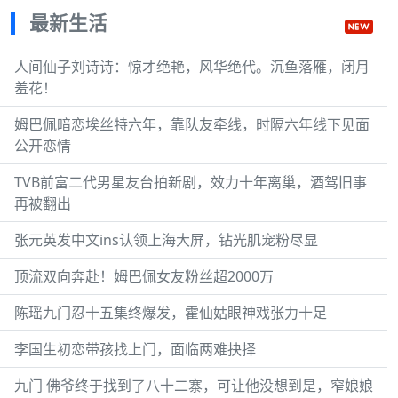
最新生活
人间仙子刘诗诗：惊才绝艳，风华绝代。沉鱼落雁，闭月
羞花！
姆巴佩暗恋埃丝特六年，靠队友牵线，时隔六年线下见面
公开恋情
TVB前富二代男星友台拍新剧，效力十年离巢，酒驾旧事
再被翻出
张元英发中文ins认领上海大屏，钻光肌宠粉尽显
顶流双向奔赴！姆巴佩女友粉丝超2000万
陈瑶九门忍十五集终爆发，霍仙姑眼神戏张力十足
李国生初恋带孩找上门，面临两难抉择
九门 佛爷终于找到了八十二寨，可让他没想到是，窄娘娘