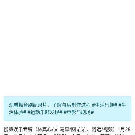
观看舞台剧纪录片，了解幕后制作过程 #生活乐趣# #生
活体验# #运动乐趣发现# #电影与剧场#
搜狐娱乐专稿（林真心/文 马森/图 岩岩、阿远/视频）1月28