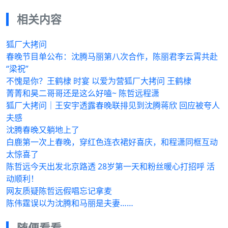
相关内容
狐厂大拷问
春晚节目单公布：沈腾马丽第八次合作，陈丽君李云霄共赴
“梁祝”
不愧是你？王鹤棣 时宴 以爱为营狐厂大拷问 王鹤棣
菁菁和昊二哥哥还是这么好嗑~ 陈哲远程潇
狐厂大拷问｜王安宇透露春晚联排见到沈腾蒋欣 回应被夸人
夫感
沈腾春晚又躺地上了
白鹿第一次上春晚，穿红色连衣裙好喜庆，和程潇同框互动
太惊喜了
陈哲远今天出发北京路透 28岁第一天和粉丝暖心打招呼 活
动顺利！
网友质疑陈哲远假唱忘记拿麦
陈伟霆误以为沈腾和马丽是夫妻……
随便看看