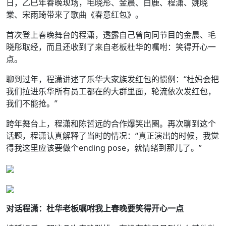
日，乙巳年春晚现场，毛晓彤、金晨、白鹿、程潇、姚晓
棠、宋雨琦带来了歌曲《春意红包》。
首次登上春晚舞台的程潇，透露自己曾向同节目的金晨、毛
晓彤取经，而且还收到了来自老板杜华的嘱咐：笑得开心一
点。
聊到过年，程潇讲述了乐华大家族发红包的惯例：“杜妈会把
我们拉进乐华所有员工都在的大群里面，轮流依次发红包，
我们不能抢。”
跨年舞台上，程潇和陈哲远的合作爆笑出圈。再次聊到这个
话题，程潇认真解释了当时的情况：“真正演出的时候，我觉
得我这里应该要做个ending pose，就情绪到那儿了。”
对话程潇：杜华老板嘱咐我上春晚要笑得开心一点