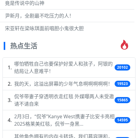
竟是传说中的山神
尹新月，全剧最不吃压力的人！
宋亚轩在梁咏琪面前唱胆小鬼很大胆
热点生活
哪怕牺牲自己也要保护好爱人和孩子，阿银的
20102
结局让人意难平！
我的天，这溢出屏幕的少年气息啊啊啊啊啊！
19523
侃爷带妻子穿透明衣走红毯 外媒曝两人未受邀
15865
请不请自来
2月3日，“侃爷”Kanye West携妻子比安卡亮相
14595
2025格莱美红毯，侃爷一身黑…
其他角色拥有的内存卡转场，我们慕容璟和，