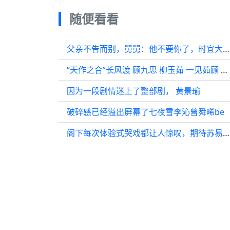
随便看看
父亲不告而别，舅舅：他不要你了，时宜大病不再开口
“天作之合”长风渡 顾九思 柳玉茹 一见茹顾 长风渡
因为一段剧情迷上了整部剧， 黄景瑜
破碎感已经溢出屏幕了七夜雪李沁曾舜晞be
阁下每次体验式哭戏都让人惊叹，期待苏易水仙台有树古装虐心