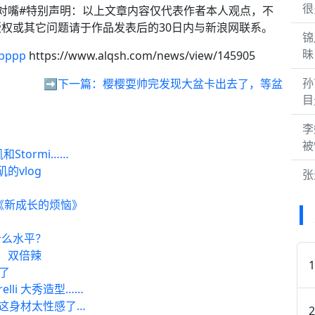
很
ppppp#对嘴#特别声明：以上文章内容仅代表作者本人观点，不
权或其它问题请于作品发表后的30日内与新浪网联系。
锦
昧
pppp
https://www.alqsh.com/news/view/145905
孙
，
➡️下一篇：
樱樱耍帅完发现大盆卡出去了，等盆
目
李
被
颜凯和Stormi……
矶的vlog
张
 cos了《新成长的烦恼》
瓜什么水平？
派对：双倍辣
狗了
relli 大秀造型……
大秀，凯莉这身材太性感了…