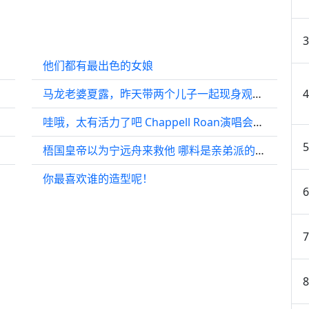
他们都有最出色的女娘
马龙老婆夏露，昨天带两个儿子一起现身观战，瞬间火了！
哇哦，太有活力了吧 Chappell Roan演唱会过后…
梧国皇帝以为宁远舟来救他 哪料是亲弟派的刺客，崩溃
你最喜欢谁的造型呢！