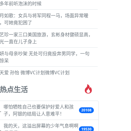
多年前听泡沫的时候
月如歌：女兵与将军同程一马，场面异常暧
，可她竟犯困了
艺珍一家三口美国旅游，玄彬身材健硕显高，
光一直在儿子身上
妍与母亲吵架 无处可归竟投奔男同学，一句
惊呆
天爱 孙怡 微博VC计划微博VC计划
热点生活
哪怕牺牲自己也要保护好爱人和孩
20108
子，阿银的结局让人意难平！
我的天，这溢出屏幕的少年气息啊啊
19530