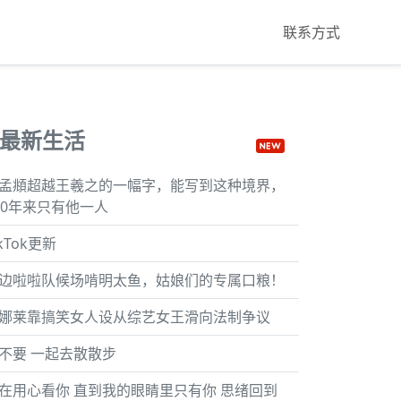
联系方式
最新生活
孟頫超越王羲之的一幅字，能写到这种境界，
00年来只有他一人
ikTok更新
边啦啦队候场啃明太鱼，姑娘们的专属口粮！
娜莱靠搞笑女人设从综艺女王滑向法制争议
不要 一起去散散步
在用心看你 直到我的眼睛里只有你 思绪回到