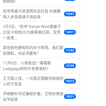
啊啊啊！
侃爷带妻子穿透明衣走红毯 外媒曝
15887
两人未受邀请不请自来
2月3日，“侃爷”Kanye West携妻子
比安卡亮相2025格莱美红毯，侃爷
14611
一身黑…
其他角色拥有的内存卡转场，我们慕
11262
容璟和，也必须要有！
11月6日：川普胜选！曝霉霉
10768
Ladygaga和吹牛老爹黑料！
王子路上线，一位真正理解何知南的
10672
人终于现身
尹峥教科书式偏袒护妻，艾特你男朋
10021
友学起来