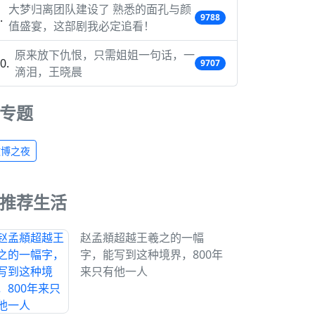
大梦归离团队建设了 熟悉的面孔与颜
9788
值盛宴，这部剧我必定追看！
原来放下仇恨，只需姐姐一句话，一
9707
滴泪，王晓晨
专题
微博之夜
推荐生活
赵孟頫超越王羲之的一幅
字，能写到这种境界，800年
来只有他一人