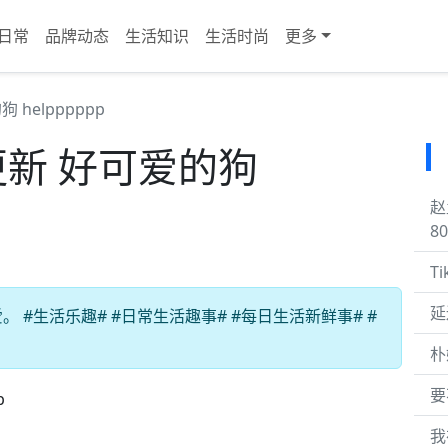
日常
品牌动态
生活知识
生活时尚
更多
狗 helpppppp
今日更新 好可爱的狗
赵
8
T
延
#生活乐趣# #日常生活趣事# #每日生活新鲜事# #
朴
要
我