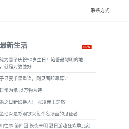
联系方式
最新生活
毅为妻子庆祝50岁生日！鲍蕾最聪明的地
，就是对婆婆好
子寻妻千里重逢，刚见面即遭算计
日常为纸 以万物为诗
婚之日新娘换人！ 张凌赫王楚然
金动骨是衫羽欲来每个名场面的见证者
川往事 第四回:长夜未明 夏日游趣狂欢季此刻