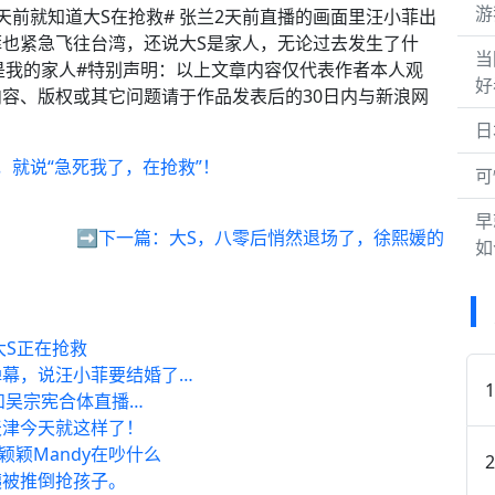
游
2天前就知道大S在抢救# 张兰2天前直播的画面里汪小菲出
汪小菲也紧急飞往台湾，还说大S是家人，无论过去发生了什
当
是我的家人#特别声明：以上文章内容仅代表作者本人观
好
容、版权或其它问题请于作品发表后的30日内与新浪网
日
，就说“急死我了，在抢救”！
可
早
➡️下一篇：
大S，八零后悄然退场了，徐熙媛的
如
大S正在抢救
弹幕，说汪小菲要结婚了…
和吴宗宪合体直播…
天津今天就这样了！
颖颖Mandy在吵什么
姨被推倒抢孩子。