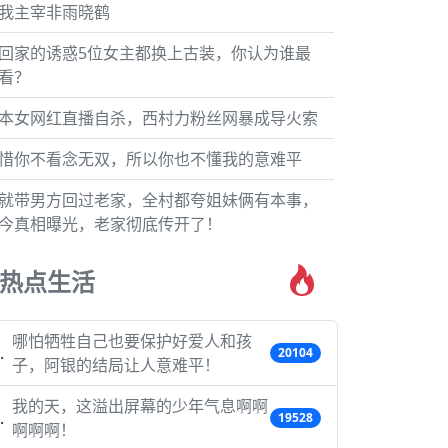
我主宰非雨晓鹤
回家的诱惑5位女主都换上古装，你认为谁最
看？
本女网红直播自杀，西村力粉丝网暴成导火索
惜你不看念无双，所以你也不懂我的意难平
就带男方回过老家，全村都夸姐妹俩有本事，
今真相曝光，老家彻底传开了！
热点生活
哪怕牺牲自己也要保护好爱人和孩
20104
子，阿银的结局让人意难平！
我的天，这溢出屏幕的少年气息啊啊
19528
啊啊啊！