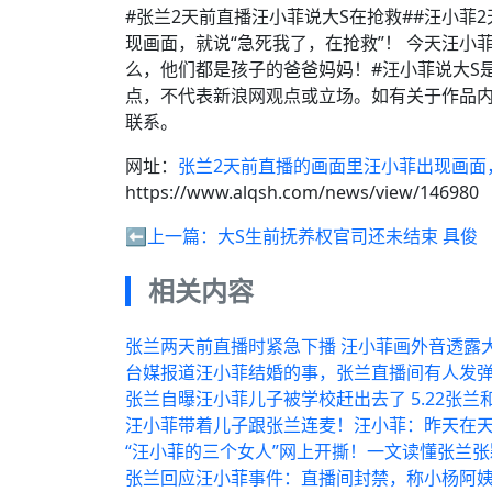
#张兰2天前直播汪小菲说大S在抢救##汪小菲
现画面，就说“急死我了，在抢救”！ ​​​今天
么，他们都是孩子的爸爸妈妈！#汪小菲说大S
点，不代表新浪网观点或立场。如有关于作品内
联系。
网址：
张兰2天前直播的画面里汪小菲出现画面
https://www.alqsh.com/news/view/146980
⬅️上一篇：
大S生前抚养权官司还未结束 具俊
相关内容
张兰两天前直播时紧急下播 汪小菲画外音透露
台媒报道汪小菲结婚的事，张兰直播间有人发
张兰自曝汪小菲儿子被学校赶出去了 5.22张兰
汪小菲带着儿子跟张兰连麦！汪小菲：昨天在
“汪小菲的三个女人”网上开撕！一文读懂张兰张
张兰回应汪小菲事件：直播间封禁，称小杨阿