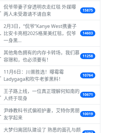
侃爷带妻子穿透明衣走红毯 外媒曝
15875
两人未受邀请不请自来
2月3日，“侃爷”Kanye West携妻子
比安卡亮相2025格莱美红毯，侃爷
14603
一身黑…
其他角色拥有的内存卡转场，我们慕
11258
容璟和，也必须要有！
11月6日：川普胜选！曝霉霉
10764
Ladygaga和吹牛老爹黑料！
王子路上线，一位真正理解何知南的
10671
人终于现身
尹峥教科书式偏袒护妻，艾特你男朋
10019
友学起来
大梦归离团队建设了 熟悉的面孔与颜