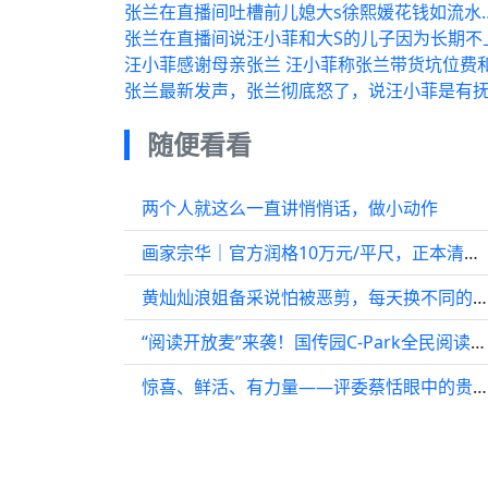
张兰在直播间吐槽前儿媳大s徐熙媛花钱如流水
张兰在直播间说汪小菲和大S的儿子因为长期不
汪小菲感谢母亲张兰 汪小菲称张兰带货坑位费
张兰最新发声，张兰彻底怒了，说汪小菲是有抚
随便看看
两个人就这么一直讲悄悄话，做小动作
画家宗华｜官方润格10万元/平尺，正本清源，重塑艺术价值
黄灿灿浪姐备采说怕被恶剪，每天换不同的发型
“阅读开放麦”来袭！国传园C-Park全民阅读季与读者相约“人间精神便利店”
惊喜、鲜活、有力量——评委蔡恬眼中的贵州红色文创