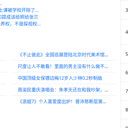
…
上课被学校开除了…
和提成该给照给张兰
养权，不是探视权…
《不止彼此》全国巡展登陆北京时代美术馆，打造八大沉浸式场景
尺度让人不敢看！里面的男主没有什么做不出来
中国顶级女保镖边梅12岁入少林0.2秒制敌
周渝民重庆演唱会：朱孝天还在和我吵架，但他是我唯一的朋友！
《浪姐7》个人喜爱度出炉！曾沛慈断层第一却暴跌惹争议