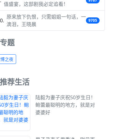
9787
值盛宴，这部剧我必定追看！
原来放下仇恨，只需姐姐一句话，一
9705
滴泪，王晓晨
专题
微博之夜
推荐生活
陆毅为妻子庆祝50岁生日！
鲍蕾最聪明的地方，就是对
婆婆好