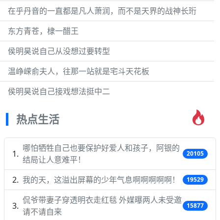
在乎丹音的一直都是凡人萧润，而不是天界的战神长珩
东方青苍，棣一醋王
侯明昊说自己从没想过要转型
温峥嵘俞夫人，往那一站就是宅斗天花板
侯明昊说自己接戏想法挺中二
热点生活
哪怕牺牲自己也要保护好爱人和孩子，阿银的
20105
结局让人意难平！
我的天，这溢出屏幕的少年气息啊啊啊啊啊！
19529
侃爷带妻子穿透明衣走红毯 外媒曝两人未受邀
15877
请不请自来