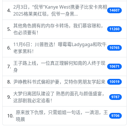
2月3日，“侃爷”Kanye West携妻子比安卡亮相
14607
2025格莱美红毯，侃爷一身黑…
其他角色拥有的内存卡转场，我们慕容璟和，
11260
也必须要有！
11月6日：川普胜选！曝霉霉Ladygaga和吹牛
10765
老爹黑料！
王子路上线，一位真正理解何知南的人终于现
10671
身
尹峥教科书式偏袒护妻，艾特你男朋友学起来
10019
大梦归离团队建设了 熟悉的面孔与颜值盛宴，
9787
这部剧我必定追看！
原来放下仇恨，只需姐姐一句话，一滴泪，王
9706
晓晨