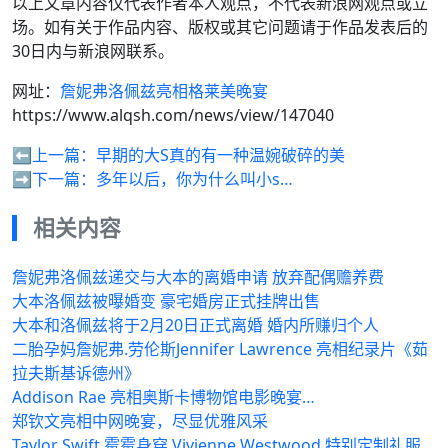
以上文章内容仅代表作者本人观点，不代表新浪网观点或立
场。如有关于作品内容、版权或其它问题请于作品发表后的
30日内与新浪网联系。
网址：
詹妮弗洛佩兹亮相格莱美晚宴
https://www.alqsh.com/news/view/147040
⬅️上一篇：
早期的大S真的有一种温婉破碎的美
➡️下一篇：
多年以后，你为什么叫小s…
相关内容
詹妮弗洛佩兹递交与大本的离婚申请 放弃配偶赡养费
大本洛佩兹被曝婚变 豪宅婚房正式挂牌出售
大本和洛佩兹将于2月20日正式离婚 婚内所赚归个人
二胎孕妈詹妮弗.劳伦斯Jennifer Lawrence 亮相纪录片《茹
拉夫斯基诉德州》
Addison Rae 亮相奥斯卡博物馆电影晚宴…
郑钦文亮相中网晚宴，尽显优雅风采
Taylor Swift 霉霉身穿 Vivienne Westwood 特别定制礼服