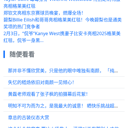
亮相格莱美红毯
郑钦文亮相东京赛球员晚宴，燃爆全场！
碧梨Billie Eilish和哥哥亮相格莱美红毯！今晚碧梨也是通类
奖项的热门竞争者
2月3日，“侃爷”Kanye West携妻子比安卡亮相2025格莱美
红毯，侃爷一身黑…
随便看看
那并非不懂欣赏美，只是他的眼中唯独有南颜， 「纯爱狗狗凝视?」
失忆的嵇炀依旧对南颜一见倾心！
黄磊老师观看了张子枫的拍摄幕后花絮！
明知不可为而为之，是我最大的诚意！ 晒快乐挑战超级红人节
章总的古装仪态大赏