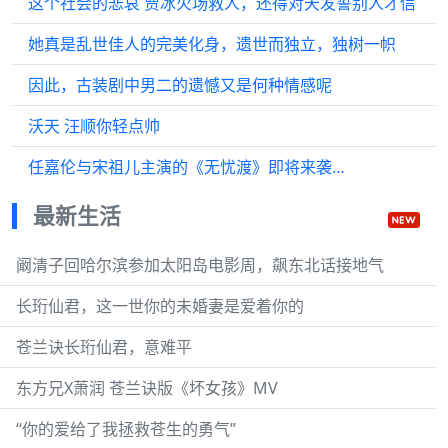
这个社会的悲哀 贾冰火场救人，还得对天发誓别人才信
她真是乱世佳人的完美化身，遗世而独立，独树一帜
因此，古装剧中男二的遗憾又是何种情感呢
沃天 汪顺你轻点帅
任嘉伦与宋祖儿主演的《无忧渡》即将来袭…
最新生活
阚清子回哈尔滨参加太阳岛电影周，飙东北话接地气
长珩仙君，这一世你的未婚妻是爱着你的
苍兰诀长珩仙君，意难平
东方兄X萧润 苍兰诀版《坏女孩》MV
“你的爱给了我拯救苍生的勇气”