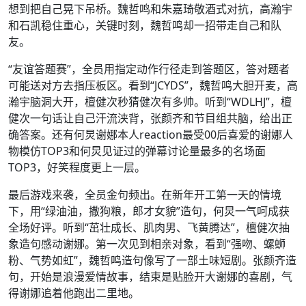
想到把自己晃下吊桥。魏哲鸣和朱嘉琦敬酒式对抗，高瀚宇
和石凯稳住重心，关键时刻，魏哲鸣却一招带走自己和队
友。
“友谊答题赛”，全员用指定动作行径走到答题区，答对题者
可能送对方去指压板区。看到“JCYDS”，魏哲鸣大胆开麦，高
瀚宇脑洞大开，檀健次秒猜健次有多帅。听到“WDLHJ”，檀
健次一句话让自己汗流浃背，张颜齐和节目组共脑，给出正
确答案。还有何炅谢娜本人reaction最受00后喜爱的谢娜人
物模仿TOP3和何炅见证过的弹幕讨论量最多的名场面
TOP3，好笑程度更上一层。
最后游戏来袭，全员金句频出。在新年开工第一天的情境
下，用“绿油油，撒狗粮，郎才女貌”造句，何炅一气呵成获
全场好评。听到“茁壮成长、肌肉男、飞黄腾达”，檀健次抽
象造句感动谢娜。第一次见到相亲对象，看到“强吻、螺蛳
粉、气势如虹”，魏哲鸣造句像写了一部土味短剧。张颜齐造
句，开始是浪漫爱情故事，结束是贴脸开大谢娜的喜剧，气
得谢娜追着他跑出二里地。