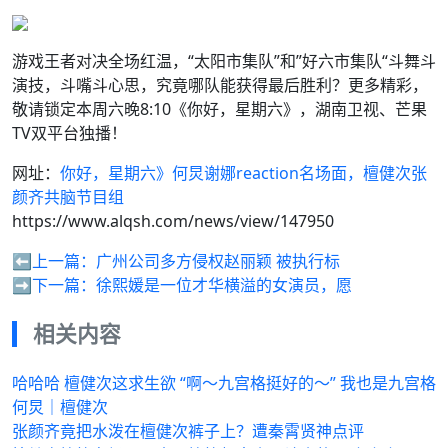
游戏王者对决全场红温，“太阳市集队”和”好六市集队“斗舞斗
演技，斗嘴斗心思，究竟哪队能获得最后胜利？更多精彩，
敬请锁定本周六晚8:10《你好，星期六》，湖南卫视、芒果
TV双平台独播！
网址：
你好，星期六》何炅谢娜reaction名场面，檀健次张
颜齐共脑节目组
https://www.alqsh.com/news/view/147950
⬅️上一篇：
广州公司多方侵权赵丽颖 被执行标
➡️下一篇：
徐熙媛是一位才华横溢的女演员，愿
相关内容
哈哈哈 檀健次这求生欲 “啊～九宫格挺好的～” 我也是九宫格
何炅｜檀健次
张颜齐竟把水泼在檀健次裤子上？遭秦霄贤神点评