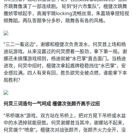
齐跳舞像演了一部连续剧。 轮到“好六市集队”，檀健次跳舞
撒娇零帧起手，高瀚宇跳locking流畅丝滑，朱嘉琦拿捏短视
频舞蹈。两队答题争分多秒，跳舞各有各的风格。
“三二一看这边”，谢娜和檀健次负责泼水，何炅首上场和杨
迪玩游戏。从来没赢过的何炅攒着一股劲，拿下第一局。谢
娜还未搞懂游戏规则，杨迪就被“水巴掌”直击面门。当杨迪
进攻，何炅中招时，檀健次拿起盾牌稳稳挡住“水巴掌”，安
全感拉满。四人有来有回，胜负欲完全被点燃，谁能拿下本
局胜利？
何炅三词造句一气呵成 檀健次张颜齐高手过招
“吊桥端水”游戏，双方站在吊桥上，把对方晃下吊桥或水盆
中的水洒掉就能获胜。何炅谢娜首当其冲，谢娜站不起来，
何炅端个“喷泉”。檀健次对战张颜齐，张颜齐火力全开，没