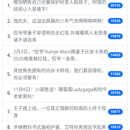
哪怕牺牲自己也要保护好爱人和孩子，阿银的
20105
结局让人意难平！
我的天，这溢出屏幕的少年气息啊啊啊啊啊！
19528
侃爷带妻子穿透明衣走红毯 外媒曝两人未受邀
15876
请不请自来
2月3日，“侃爷”Kanye West携妻子比安卡亮相
14605
2025格莱美红毯，侃爷一身黑…
其他角色拥有的内存卡转场，我们慕容璟和，
11260
也必须要有！
11月6日：川普胜选！曝霉霉Ladygaga和吹牛
10765
老爹黑料！
王子路上线，一位真正理解何知南的人终于现
10671
身
尹峥教科书式偏袒护妻，艾特你男朋友学起来
10019