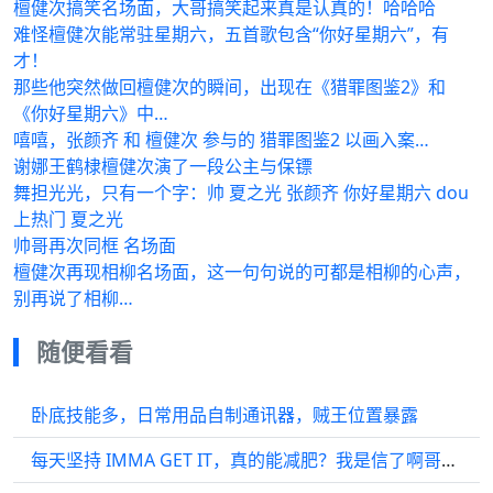
檀健次搞笑名场面，大哥搞笑起来真是认真的！哈哈哈
难怪檀健次能常驻星期六，五首歌包含“你好星期六”，有
才！
那些他突然做回檀健次的瞬间，出现在《猎罪图鉴2》和
《你好星期六》中…
嘻嘻，张颜齐 和 檀健次 参与的 猎罪图鉴2 以画入案…
谢娜王鹤棣檀健次演了一段公主与保镖
舞担光光，只有一个字：帅 夏之光 张颜齐 你好星期六 dou
上热门 夏之光
帅哥再次同框 名场面
檀健次再现相柳名场面，这一句句说的可都是相柳的心声，
别再说了相柳…
随便看看
卧底技能多，日常用品自制通讯器，贼王位置暴露
每天坚持 IMMA GET IT，真的能减肥？我是信了啊哥理想型檀健次跳舞