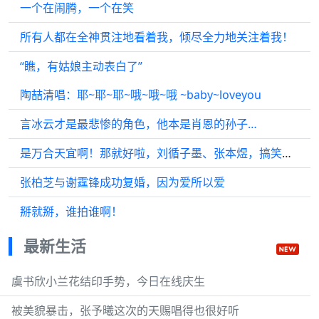
一个在闹腾，一个在笑
所有人都在全神贯注地看着我，倾尽全力地关注着我！
“瞧，有姑娘主动表白了”
陶喆清唱：耶~耶~耶~哦~哦~哦 ~baby~loveyou
言冰云才是最悲惨的角色，他本是肖恩的孙子…
是万合天宜啊！那就好啦，刘循子墨、张本煜，搞笑不断
张柏芝与谢霆锋成功复婚，因为爱所以爱
掰就掰，谁拍谁啊！
最新生活
虞书欣小兰花结印手势，今日在线庆生
被美貌暴击，张予曦这次的天赐唱得也很好听