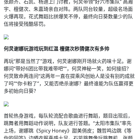
张颜齐、石凯、杨迪上门讨教，何炅带领“好六市集队” 高瀚
宇、檀健次、朱嘉琦亲自对阵。两队同台较量，超级名场面
火爆再现，花式舞蹈比拼爆笑不停，最终向日葵数量少的队
伍将接受残酷惩罚。
何炅谢娜玩游戏玩到红温 檀健次秒猜健次有多帅
再玩“那是当然了”游戏，何炅谢娜刚开场就火药味十足。谢
娜问“带好6团比带我难带吧”“，何炅神秘一笑，如何接招？
何炅致命两连问“这两年一直在提乘风创始人是没有别的成就
了吗”“你卡粉了”，又能否绝杀谢娜？最终谁能为队伍赢得更
多初始向日葵？
首轮热身游戏，每队轮流配合歌曲进行舞蹈，题目出现后，
跳舞者用舞蹈动作说明，队友进行答题。“太阳市集队”率先
上场，谢娜跳《Spicy Honey》甜美俏皮；魏哲鸣边跳《等
你的回答》边晒衣服喜感十足。石凯跳舞像玩跳舞机，张颜