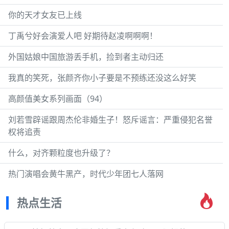
你的天才女友已上线
丁禹兮好会演爱人吧 好期待赵凌啊啊啊！
外国姑娘中国旅游丢手机，捡到者主动归还
我真的笑死，张颜齐你小子要是不预练还没这么好笑
高颜值美女系列画面（94）
刘若雪辟谣跟周杰伦非婚生子！怒斥谣言：严重侵犯名誉
权将追责
什么，对齐颗粒度也升级了？
热门演唱会黄牛黑产，时代少年团七人落网
热点生活