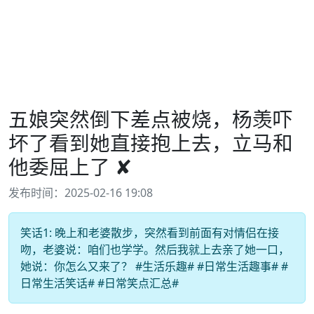
五娘突然倒下差点被烧，杨羡吓
坏了看到她直接抱上去，立马和
他委屈上了 ✘
发布时间：2025-02-16 19:08
笑话1: 晚上和老婆散步，突然看到前面有对情侣在接
吻，老婆说：咱们也学学。然后我就上去亲了她一口，
她说：你怎么又来了？ #生活乐趣# #日常生活趣事# #
日常生活笑话# #日常笑点汇总#