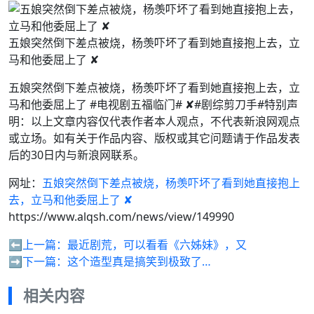
五娘突然倒下差点被烧，杨羡吓坏了看到她直接抱上去，立
马和他委屈上了 ✘
五娘突然倒下差点被烧，杨羡吓坏了看到她直接抱上去，立
马和他委屈上了 #电视剧五福临门# ✘#剧综剪刀手#特别声
明：以上文章内容仅代表作者本人观点，不代表新浪网观点
或立场。如有关于作品内容、版权或其它问题请于作品发表
后的30日内与新浪网联系。
网址：
五娘突然倒下差点被烧，杨羡吓坏了看到她直接抱上
去，立马和他委屈上了 ✘
https://www.alqsh.com/news/view/149990
⬅️上一篇：
最近剧荒，可以看看《六姊妹》，又
➡️下一篇：
这个造型真是搞笑到极致了…
相关内容