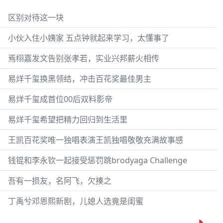
区别对待这一块
小伙入住小姨家 五点钟就起来学习，太懂事了
焉栩嘉发文告别张孝若，实业兴邦薪火相传
易烊千玺换黑领结，冲击百花奖最佳男主
易烊千玺成首位00后双料影帝
易烊千玺希望把精力回归到生活里
王凯百花奖唯一独唱表演王凯独唱敬敬充满故事感
钱锟和李永钦一起接受惩罚跳brodyaga Challenge
吾有一损友，名阿飞，欠揍之
丁禹兮邓恩熙新剧，儿媳人选竟是闺蜜