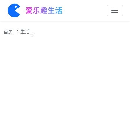
爱乐趣生活
首页
生活
五娘突然倒下差点被烧，杨羡吓坏了看到她直