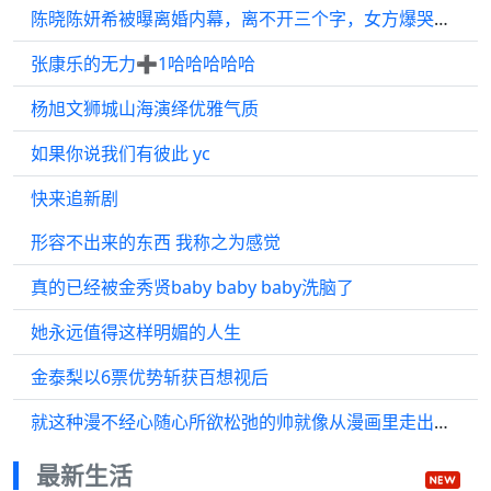
陈晓陈妍希被曝离婚内幕，离不开三个字，女方爆哭三天现状态回归
张康乐的无力➕1哈哈哈哈哈
杨旭文狮城山海演绎优雅气质
如果你说我们有彼此 yc
快来追新剧
形容不出来的东西 我称之为感觉
真的已经被金秀贤baby baby baby洗脑了
她永远值得这样明媚的人生
金泰梨以6票优势斩获百想视后
就这种漫不经心随心所欲松弛的帅就像从漫画里走出来的美少年
最新生活