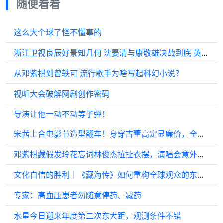
随便看看
这么大个球了怪不懂事的
浙江卫视良辰好景知几何 沈晏清与康敬雄决战到底 英勇牺牲
从邓紫棋到曾轶可 流行歌手为啥写起科幻小说？
视听大会破解网剧创作密码
导演让他一动不动等子弹！
宋茜上合电影节造型翻车！身穿古董高定显廉价，全靠颜值支撑！
邓紫棋藏假发玲花忘词林俊杰拉扯衣摆，演唱会意外频出
文化自信的胜利｜《藏海传》如何重构全球观众的东方想象
专家：高血压患者勿随意停药、减药
水星今日迎来年度第二次东大距，观测条件不错