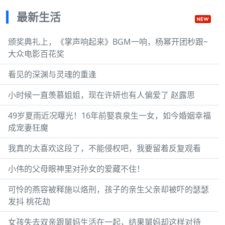
最新生活
颁奖典礼上，《掌声响起来》BGM一响，杨幂开团秒跟~
大众电影百花奖
看见的深渊与灵魂的重逢
小时候一直羡慕姐姐，现在许妍也有人偏爱了 赵露思
49岁夏雨近况曝光！16年前娶袁泉生一女，如今婚姻幸福
成宠妻狂魔
我真的太喜欢这段了，不能侵权吧，我要留着反复观看
小伟的父母眼神里对孙女的爱藏不住！
可怜的燕容被释施以烙刑，孩子的亲生父亲却被吓的瑟瑟
发抖 桃花劫
女孩失去双亲跟舅妈生活在一起，结果舅妈却这样对待