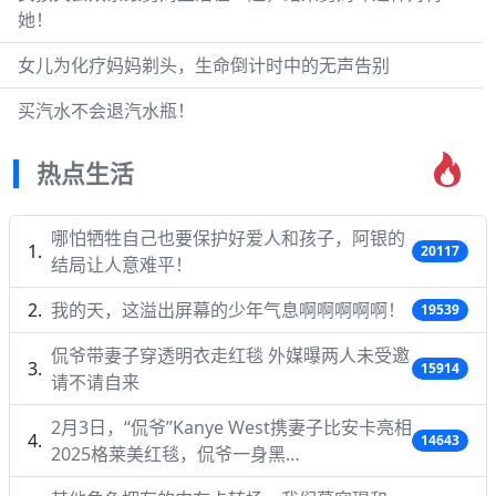
她！
女儿为化疗妈妈剃头，生命倒计时中的无声告别
买汽水不会退汽水瓶！
热点生活
哪怕牺牲自己也要保护好爱人和孩子，阿银的
20117
结局让人意难平！
我的天，这溢出屏幕的少年气息啊啊啊啊啊！
19539
侃爷带妻子穿透明衣走红毯 外媒曝两人未受邀
15914
请不请自来
2月3日，“侃爷”Kanye West携妻子比安卡亮相
14643
2025格莱美红毯，侃爷一身黑…