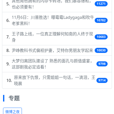
其他角色拥有的内存卡转场，我们慕容璟和，
11271
也必须要有！
11月6日：川普胜选！曝霉霉Ladygaga和吹牛
10782
老爹黑料！
王子路上线，一位真正理解何知南的人终于现
10683
身
尹峥教科书式偏袒护妻，艾特你男朋友学起来
10030
大梦归离团队建设了 熟悉的面孔与颜值盛宴，
9798
这部剧我必定追看！
原来放下仇恨，只需姐姐一句话，一滴泪，王
9714
晓晨
专题
微博之夜