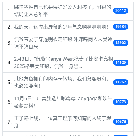
哪怕牺牲自己也要保护好爱人和孩子，阿银的
20112
结局让人意难平！
我的天，这溢出屏幕的少年气息啊啊啊啊啊！
19534
侃爷带妻子穿透明衣走红毯 外媒曝两人未受邀
15902
请不请自来
2月3日，“侃爷”Kanye West携妻子比安卡亮相
14625
2025格莱美红毯，侃爷一身黑…
其他角色拥有的内存卡转场，我们慕容璟和，
11267
也必须要有！
11月6日：川普胜选！曝霉霉Ladygaga和吹牛
10773
老爹黑料！
王子路上线，一位真正理解何知南的人终于现
10676
身