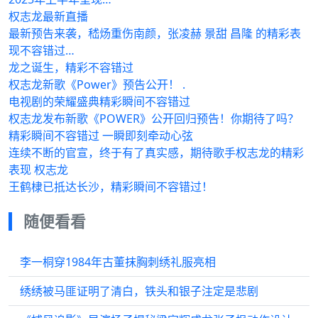
权志龙最新直播
最新预告来袭，嵇炀重伤南颜，张凌赫 景甜 昌隆 的精彩表
现不容错过…
龙之诞生，精彩不容错过
权志龙新歌《Power》预告公开！ .
电视剧的荣耀盛典精彩瞬间不容错过
权志龙发布新歌《POWER》公开回归预告！你期待了吗？
精彩瞬间不容错过 一瞬即刻牵动心弦
连续不断的官宣，终于有了真实感，期待歌手权志龙的精彩
表现 权志龙
王鹤棣已抵达长沙，精彩瞬间不容错过！
随便看看
李一桐穿1984年古董抹胸刺绣礼服亮相
绣绣被马匪证明了清白，铁头和银子注定是悲剧