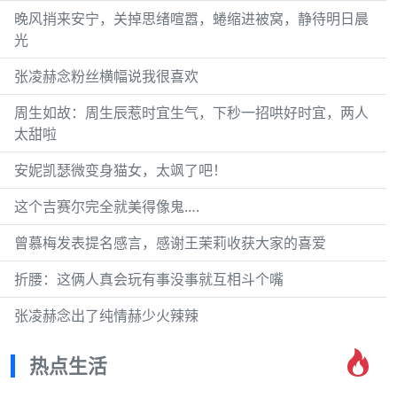
晚风捎来安宁，关掉思绪喧嚣，蜷缩进被窝，静待明日晨
光
张凌赫念粉丝横幅说我很喜欢
周生如故：周生辰惹时宜生气，下秒一招哄好时宜，两人
太甜啦
安妮凯瑟微变身猫女，太飒了吧！
这个吉赛尔完全就美得像鬼….
曾慕梅发表提名感言，感谢王茉莉收获大家的喜爱
折腰：这俩人真会玩有事没事就互相斗个嘴
张凌赫念出了纯情赫少火辣辣
热点生活