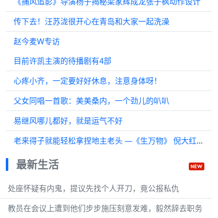
《捕风追影》导演杨子揭秘梁家辉成龙张子枫动作设计
传下去！汪苏泷很开心在青岛和大家一起洗澡
赵今麦W专访
目前许凯主演的待播剧有4部
心疼小齐，一定要好好休息，注意身体呀！
父女同唱一首歌：美美桑内，一个劲儿的叭叭
易继风哪儿都好，就是运气不好
老来得子就能轻松拿捏地主老头 —《生万物》 倪大红 蓝盈莹
最新生活
处座怀疑有内鬼，提议先找个人开刀，竟公报私仇
教员在会议上遭到他们步步施压刻意发难，毅然辞去职务