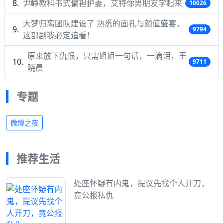
尹峥教科书式偏袒护妻，艾特你男朋友学起来
10026
大梦归离团队建设了 熟悉的面孔与颜值盛宴，
9794
这部剧我必定追看！
原来放下仇恨，只需姐姐一句话，一滴泪，王
9711
晓晨
专题
微博之夜
推荐生活
处座怀疑有内鬼，提议先找个人开刀，
竟公报私仇