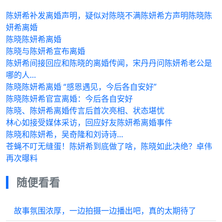
陈妍希补发离婚声明，疑似对陈晓不满陈妍希方声明陈晓陈
妍希离婚
陈晓陈妍希离婚
陈晓与陈妍希宣布离婚
陈妍希间接回应和陈晓的离婚传闻，宋丹丹问陈妍希老公是
哪的人…
陈晓陈妍希离婚 “感恩遇见，今后各自安好”
陈晓陈妍希官宣离婚：今后各自安好
陈晓、陈妍希离婚传言后首次亮相、状态堪忧
林心如接受媒体采访，回应好友陈妍希离婚事件
陈晓和陈妍希，吴奇隆和刘诗诗…
苍蝇不叮无缝蛋！陈妍希到底做了啥，陈晓如此决绝？卓伟
再次曝料
随便看看
故事氛围浓厚，一边拍摄一边播出吧，真的太期待了