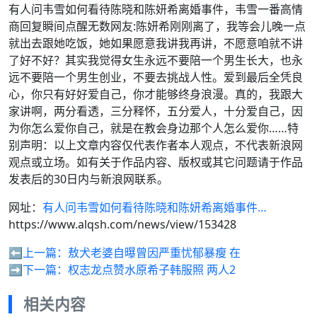
有人问韦雪如何看待陈晓和陈妍希离婚事件，韦雪一番高情
商回复瞬间点醒无数网友:陈妍希刚刚离了，我等会儿晚一点
就出去跟她吃饭，她如果愿意我讲我再讲，不愿意咱就不讲
了好不好？其实我觉得女生永远不要陪一个男生长大，也永
远不要陪一个男生创业，不要去挑战人性。爱到最后全凭良
心，你只有好好爱自己，你才能够终身浪漫。真的，我跟大
家讲啊，两分看透，三分释怀，五分爱人，十分爱自己，因
为你怎么爱你自己，就是在教会身边那个人怎么爱你……特
别声明：以上文章内容仅代表作者本人观点，不代表新浪网
观点或立场。如有关于作品内容、版权或其它问题请于作品
发表后的30日内与新浪网联系。
网址：
有人问韦雪如何看待陈晓和陈妍希离婚事件…
https://www.alqsh.com/news/view/153428
⬅️上一篇：
敖犬老婆自曝曾因严重忧郁暴瘦 在
➡️下一篇：
权志龙点赞水原希子韩服照 两人2
相关内容