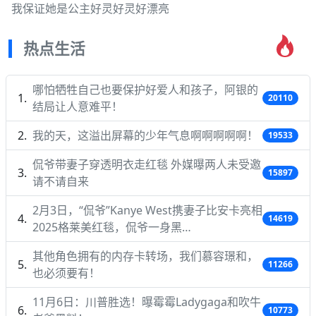
我保证她是公主好灵好灵好漂亮
热点生活
哪怕牺牲自己也要保护好爱人和孩子，阿银的
20110
结局让人意难平！
我的天，这溢出屏幕的少年气息啊啊啊啊啊！
19533
侃爷带妻子穿透明衣走红毯 外媒曝两人未受邀
15897
请不请自来
2月3日，“侃爷”Kanye West携妻子比安卡亮相
14619
2025格莱美红毯，侃爷一身黑…
其他角色拥有的内存卡转场，我们慕容璟和，
11266
也必须要有！
11月6日：川普胜选！曝霉霉Ladygaga和吹牛
10773