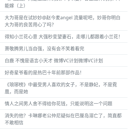
能嫁（上）
大为哥是在试妙妙@赵今麦angel 流量呢吧，妙哥你明白
大为哥的良苦用心了吗？
得知小兰花心意 大强秒变望妻石，走哪儿都跟着小兰花！
萧敬腾男儿当自强，没有会不笑着看完
白鹿 不愧是语言小天才 微博VC计划微博VC计划
好奇星爷看的是热巴十年前那部作品！
《琅琊榜》中最受男人喜欢的女子，不是静妃，不是霓
凰，而是她
情人之间男人舍不得给你花钱，只能说明这一个问题
消失的他？卡琳娜老公仲尼疑似在巴厘岛溺亡了，简直都
不敢相信