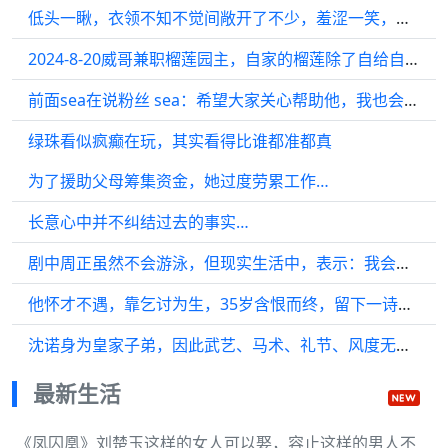
低头一瞅，衣领不知不觉间敞开了不少，羞涩一笑，赶紧在蹲身之际整理好领口
2024-8-20威哥兼职榴莲园主，自家的榴莲除了自给自足，今年还开始线上销售
前面sea在说粉丝 sea：希望大家关心帮助他，我也会成为支持他的一份力量…
绿珠看似疯癫在玩，其实看得比谁都准都真
为了援助父母筹集资金，她过度劳累工作…
长意心中并不纠结过去的事实…
剧中周正虽然不会游泳，但现实生活中，表示：我会游泳，而且游得还挺好的
他怀才不遇，靠乞讨为生，35岁含恨而终，留下一诗，成永恒经典
沈诺身为皇家子弟，因此武艺、马术、礼节、风度无不精通
最新生活
《凤囚凰》刘楚玉这样的女人可以娶，容止这样的男人不