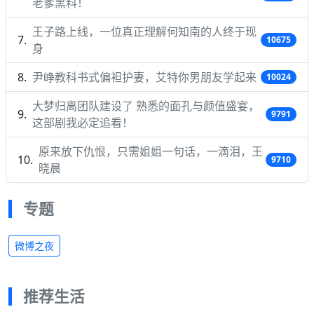
老爹黑料！
王子路上线，一位真正理解何知南的人终于现
10675
身
尹峥教科书式偏袒护妻，艾特你男朋友学起来
10024
大梦归离团队建设了 熟悉的面孔与颜值盛宴，
9791
这部剧我必定追看！
原来放下仇恨，只需姐姐一句话，一滴泪，王
9710
晓晨
专题
微博之夜
推荐生活